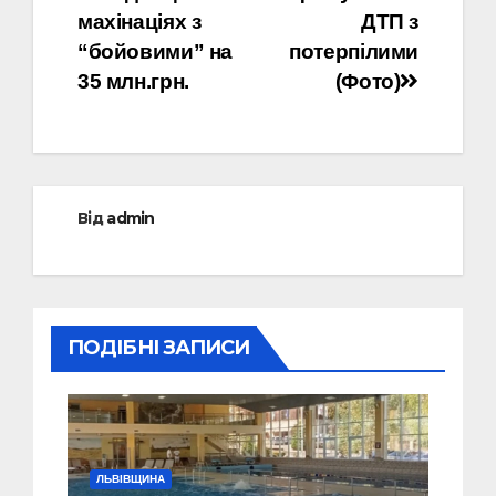
махінаціях з
ДТП з
“бойовими” на
потерпілими
35 млн.грн.
(Фото)
Від
admin
ПОДІБНІ ЗАПИСИ
ЛЬВІВЩИНА