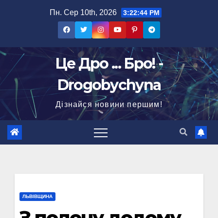
Перейти
Пн. Сер 10th, 2026
3:22:45 PM
до
вмісту
Це Дро ... Бро! -
Drogobychyna
Дізнайся новини першим!
ЛЬВІВЩИНА
З полону додому