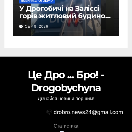
НОВИНИ ДРОГОБИЧА
У Дрогобичі на Заліссі
горів житловий будинок
(Відео)
СЕР 9, 2026
Це Дро ... Бро! -
Drogobychyna
Дізнайся новини першим!
📭
drobro.news24@gmail.com
Статистика