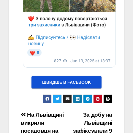
ШВИДШЕ В FACEBOOK
Навігація
На Львівщині
За добу на
викрили
Львівщині
записів
посадовця на
зафіксували 9