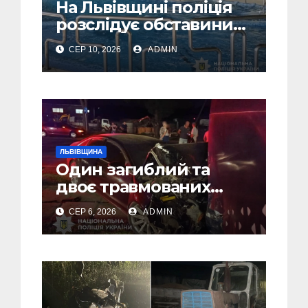
На Львівщині поліція
розслідує обставини
утоплення дитини в
СЕР 10, 2026
ADMIN
басейні
ЛЬВІВЩИНА
Один загиблий та
двоє травмованих
внаслідок ДТП на
СЕР 6, 2026
ADMIN
Самбірщині