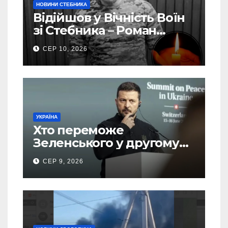
НОВИНИ СТЕБНИКА
Відійшов у Вічність Воїн
зі Стебника – Роман
Кучера
СЕР 10, 2026
УКРАЇНА
Хто переможе
Зеленського у другому
турі виборів президента
СЕР 9, 2026
України – новий рейтинг
SOCIS