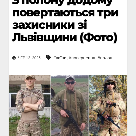
повертаються три
захисники зі
Львівщини (Фото)
,
,
#воїни
#повернення
#полон
ЧЕР 13, 2025