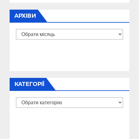
АРХІВИ
Архіви
КАТЕГОРІЇ
Категорії