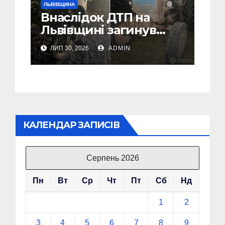
ЛЬВІВЩИНА
Внаслідок ДТП на
Львівщині загинув
малолітній водій
ЛИП 30, 2026
ADMIN
скутера, а
неповнолітній
пасажир травмований
КАЛЕНДАР ЗАПИСІВ
Серпень 2026
Пн
Вт
Ср
Чт
Пт
Сб
Нд
1
2
3
4
5
6
7
8
9