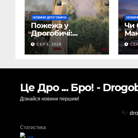
НОВИНИ ДРОГОБИЧА
НОВИН
Пожежа у
Чи 
Дрогобичі:
Мак
Повідомляють що
Дро
СЕР 6, 2026
СЕР
горіло 5 гаражів
(Відео)
Це Дро ... Бро! - Drog
Дізнайся новини першим!
📭
dr
Статистика