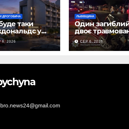
И ДРОГОБИЧА
ЛЬВІВЩИНА
буде таки
Один загиблий
дональдс у
двоє травмова
гобичі? (Фото)
внаслідок ДТП 
 6, 2026
СЕР 6, 2026
Самбірщині
obychyna
obro.news24@gmail.com