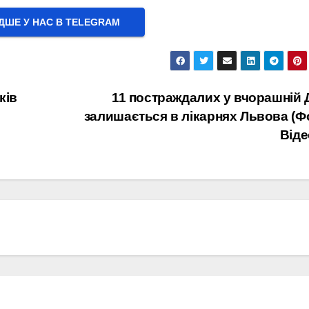
ШЕ У НАС В ТELEGRAM
ків
11 постраждалих у вчорашній
залишається в лікарнях Львова (Ф
Віде