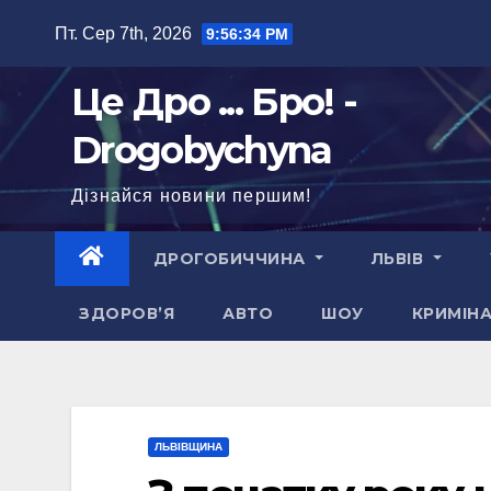
Перейти
Пт. Сер 7th, 2026
9:56:35 PM
до
вмісту
Це Дро ... Бро! -
Drogobychyna
Дізнайся новини першим!
ДРОГОБИЧЧИНА
ЛЬВІВ
ЗДОРОВ’Я
АВТО
ШОУ
КРИМІН
ЛЬВІВЩИНА