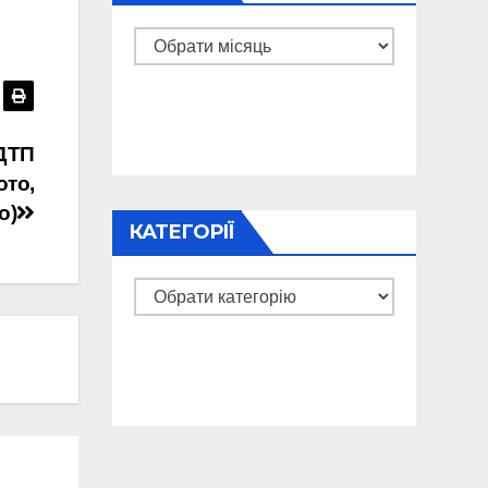
Архіви
 ДТП
ото,
о)
КАТЕГОРІЇ
Категорії