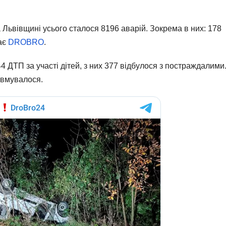
на Львівщині усього сталося 8196 аварій. Зокрема в них: 178
ає
DROBRO
.
44 ДТП за участі дітей, з них 377 відбулося з постраждалими
равмувалося.