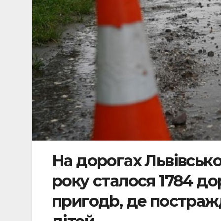
На дорогах Львівсько
року сталося 1784 д
пригодb, де постражд