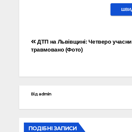
ШВИД
Навігація
ДТП на Львівщині: Четверо учасни
травмовано (Фото)
записів
Від
admin
ПОДІБНІ ЗАПИСИ