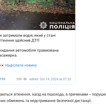
ться зіткнення, наїзд на пішохода, а причинами – поруш
их обмежень та недотримання безпечної дистанції.