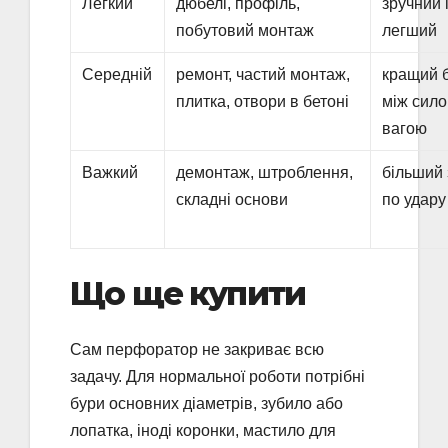
Легкий
дюбелі, профіль,
зручний 
побутовий монтаж
легший
Середній
ремонт, частий монтаж,
кращий 
плитка, отвори в бетоні
між сило
вагою
Важкий
демонтаж, штроблення,
більший
складні основи
по удару
Що ще купити
Сам перфоратор не закриває всю
задачу. Для нормальної роботи потрібні
бури основних діаметрів, зубило або
лопатка, іноді коронки, мастило для