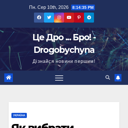
Перейти
Пн. Сер 10th, 2026
8:14:36 PM
до
вмісту
Це Дро ... Бро! -
Drogobychyna
Дізнайся новини першим!
УКРАЇНА
Як вибрати