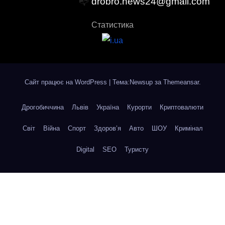
📭
drobro.news24@gmail.com
Статистика
Сайт працює на WordPress
|
Тема:Newsup за
Themeansar
.
Дрогобиччина
Львів
Україна
Курорти
Криптовалюти
Світ
Війна
Спорт
Здоров’я
Авто
ШОУ
Кримінал
Digital
SEO
Туристу