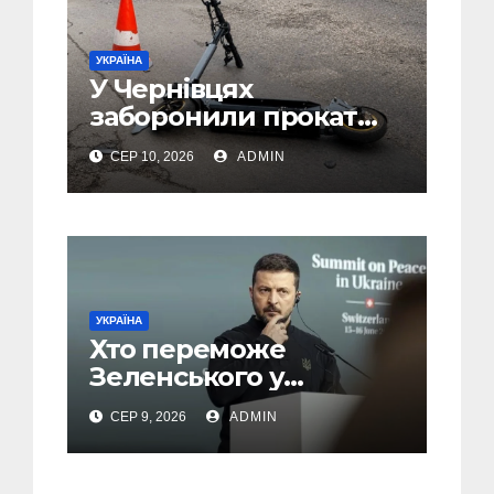
УКРАЇНА
У Чернівцях
заборонили прокат
електросамокатів
СЕР 10, 2026
ADMIN
через скарги жителів
УКРАЇНА
Хто переможе
Зеленського у
другому турі виборів
СЕР 9, 2026
ADMIN
президента України –
новий рейтинг SOCIS