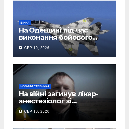
ВІЙНА
На Одещині під час
виконання бойового
завдання розбився
СЕР 10, 2026
МіГ-29: пілот
катапультувався
НОВИНИ СТЕБНИКА
На війні загинув лікар-
анестезіолог зі
Стебницької міської
СЕР 10, 2026
лікарні Роман Брятко