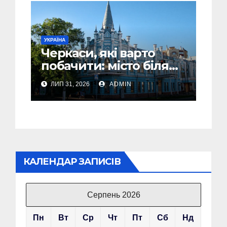
УКРАЇНА
Черкаси, які варто
побачити: місто біля
Дніпра, зелені парки
ЛИП 31, 2026
ADMIN
та місця з особливою
атмосферою
КАЛЕНДАР ЗАПИСІВ
Серпень 2026
Пн
Вт
Ср
Чт
Пт
Сб
Нд