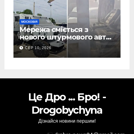
МОСКОВІЯ
Мережа сміється з
нового штурмового авто
Росії для фронту: перше
СЕР 10, 2026
Відео
Це Дро ... Бро! -
Drogobychyna
Дізнайся новини першим!