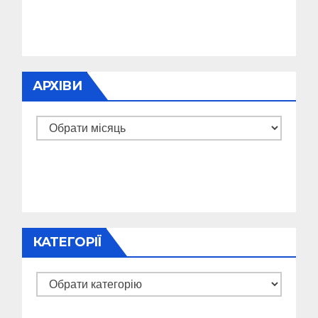
АРХІВИ
Архіви
КАТЕГОРІЇ
Категорії