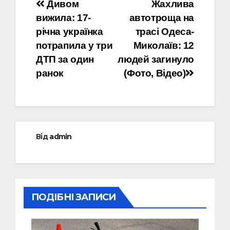
Навігація
Дивом
Жахлива
вижила: 17-
автотроща на
записів
річна українка
трасі Одеса-
потрапила у три
Миколаїв: 12
ДТП за один
людей загинуло
ранок
(Фото, Відео)
Від
admin
ПОДІБНІ ЗАПИСИ