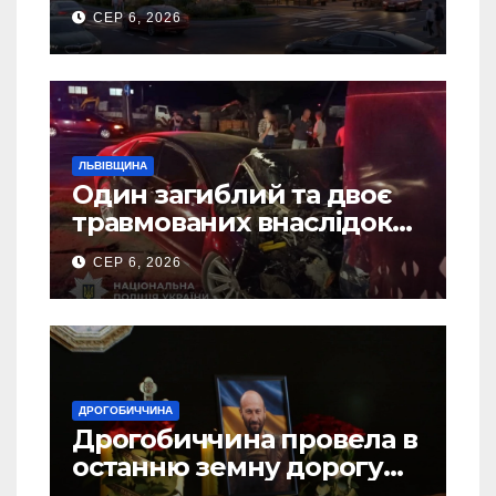
Дрогобичі? (Фото)
СЕР 6, 2026
ЛЬВІВЩИНА
Один загиблий та двоє
травмованих внаслідок
ДТП на Самбірщині
СЕР 6, 2026
ДРОГОБИЧЧИНА
Дрогобиччина провела в
останню земну дорогу
свого Захисника – Олега