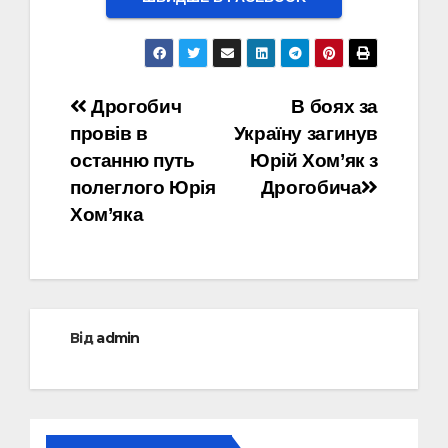
Навігація
Дрогобич
В боях за
провів в
Україну загинув
записів
останню путь
Юрій Хом’як з
полеглого Юрія
Дрогобича
Хом’яка
Від
admin