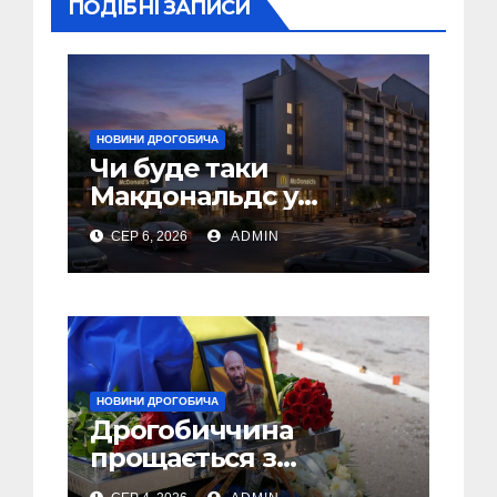
ПОДІБНІ ЗАПИСИ
НОВИНИ ДРОГОБИЧА
Чи буде таки
Макдональдс у
Дрогобичі? (Фото)
СЕР 6, 2026
ADMIN
НОВИНИ ДРОГОБИЧА
Дрогобиччина
прощається з
полеглим Воїном