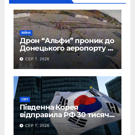
ВІЙНА
Дрон “Альфи” проник до
Донецького аеропорту та
спалив “Шахед” ще до
СЕР 7, 2026
запуску
СВІТ
Південна Корея
відправила РФ 30 тисяч
тонн авіапалива
СЕР 7, 2026