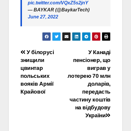
pic.twitter.com/VQxZ5s2jnY
— BAYKAR (@BaykarTech)
June 27, 2022
Навігація
У білорусі
У Канаді
знищили
пенсіонер, що
записів
цвинтар
виграв у
польських
лотерею 70 млн
вояків Армії
доларів,
Крайової
передасть
частину коштів
на відбудову
України