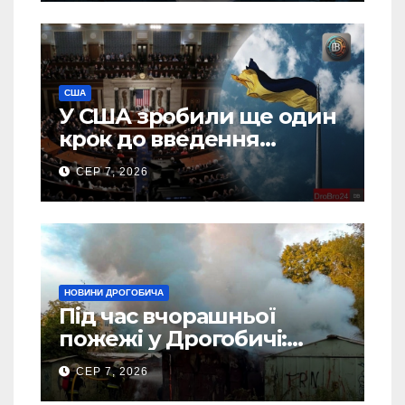
США
У США зробили ще один
крок до введення
“пекельних санкцій”
СЕР 7, 2026
проти Росії
НОВИНИ ДРОГОБИЧА
Під час вчорашньої
пожежі у Дрогобичі:
“врятовано” 4 гаражі
СЕР 7, 2026
(Відео)