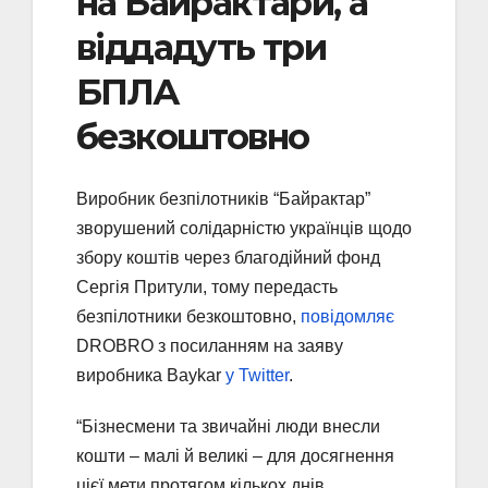
на Байрактари, а
віддадуть три
БПЛА
безкоштовно
Виробник безпілотників “Байрактар”
зворушений солідарністю українців щодо
збору коштів через благодійний фонд
Сергія Притули, тому передасть
безпілотники безкоштовно,
повідомляє
DROBRO з посиланням на заяву
виробника Baykar
у Twitter
.
“Бізнесмени та звичайні люди внесли
кошти – малі й великі – для досягнення
цієї мети протягом кількох днів.