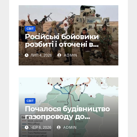
СВІТ
Російські бойовики
розбиті і оточені в
Малі: посольство РФ
ЛИП 4, 2026
ADMIN
йде на крайні заходи
СВІТ
Почалося будівництво
газопроводу до
Європи в обхід рф
ЧЕР 6, 2026
ADMIN