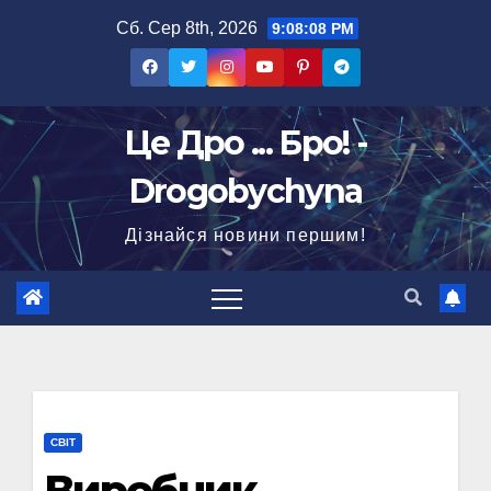
Перейти
Сб. Сер 8th, 2026
9:08:09 PM
до
вмісту
Це Дро ... Бро! -
Drogobychyna
Дізнайся новини першим!
СВІТ
Виробник