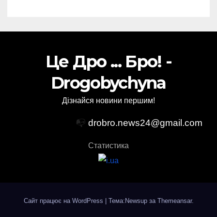
Це Дро ... Бро! -
Drogobychyna
Дізнайся новини першим!
📭
drobro.news24@gmail.com
Статистика
Сайт працює на WordPress
|
Тема:Newsup за
Themeansar
.