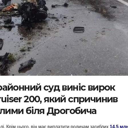
айонний суд виніс вирок
ruiser 200, який спричинив
блими біля Дрогобича
лі. Крім цього, він має виплатити родичам загиблих
14,5 мл