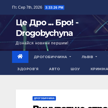
Перейти
Пт. Сер 7th, 2026
3:33:27 PM
до
вмісту
Це Дро ... Бро! -
Drogobychyna
Дізнайся новини першим!
ДРОГОБИЧЧИНА
ЛЬВІВ
ЗДОРОВ’Я
АВТО
ШОУ
КРИМІН
ДРОГОБИЧЧИНА