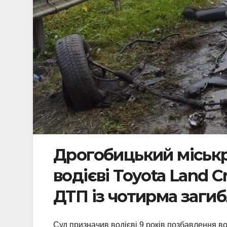
Дрогобицький міськр
водієві Toyota Land C
ДТП із чотирма заги
Суд призначив водієві 9 років позбавлення во