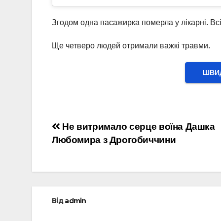
Згодом одна пасажирка померла у лікарні. Всі
Ще четверо людей отримали важкі травми.
ШВИД
Навігація
Не витримало серце воїна Дашка
Любомира з Дрогобиччини
записів
Від
admin