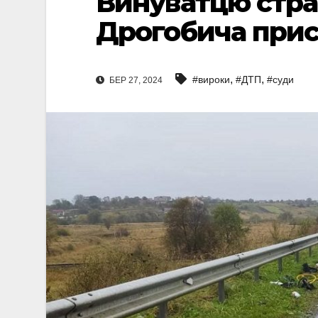
Винуватцю стра
Дрогобича прис
,
,
#вироки
#ДТП
#суди
БЕР 27, 2024