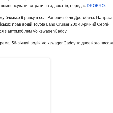
ж компенсувати витрати на адвокатів, передає
DROBRO
.
у близько 9 ранку в селі Раневичі біля Дрогобича. На трасі
ьких прав водій Toyota Land Cruiser 200 43-річний Сергій
увся з автомобілем VolkswagenCaddy.
крема, 56-річний водій VolkswagenCaddy та двоє його пасаж