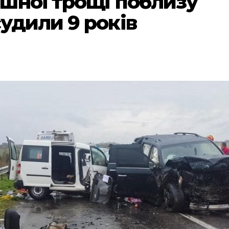
шної трощі поблизу
удили 9 років