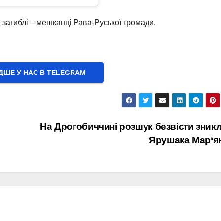
 загиблі – мешканці Рава-Руської громади.
ШЕ У НАС В ТELEGRAM
На Дрогобиччині розшук безвісти зник
Ярушака Мар‘я