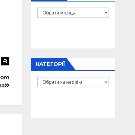
Архіви
КАТЕГОРІЇ
лого
Категорії
на