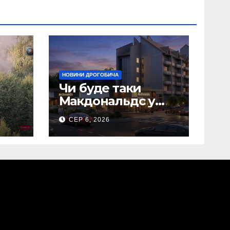
НОВИНИ ДРОГОБИЧА
Чи буде таки
Макдональдс у
 що
Дрогобичі? (Фото)
СЕР 6, 2026
в