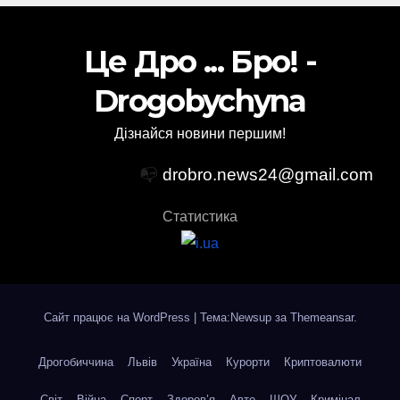
Це Дро ... Бро! -
Drogobychyna
Дізнайся новини першим!
📭
drobro.news24@gmail.com
Статистика
Сайт працює на WordPress
|
Тема:Newsup за
Themeansar
.
Дрогобиччина
Львів
Україна
Курорти
Криптовалюти
Світ
Війна
Спорт
Здоров’я
Авто
ШОУ
Кримінал