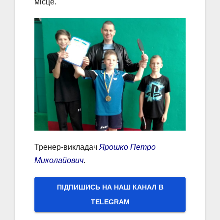
місце.
Тренер-викладач
Ярошко Петро
Миколайович
.
ПІДПИШИСЬ НА НАШ КАНАЛ В
ТELEGRAM