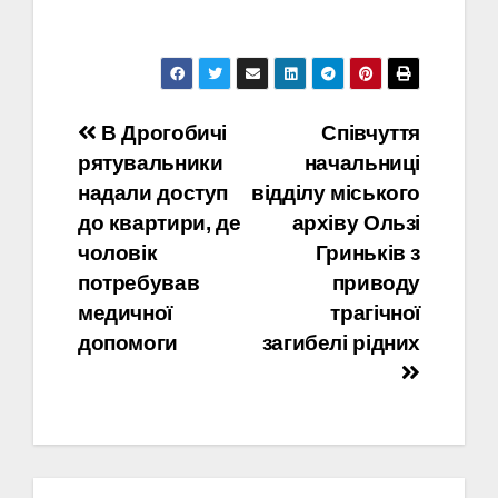
Навігація
В Дрогобичі
Співчуття
рятувальники
начальниці
записів
надали доступ
відділу міського
до квартири, де
архіву Ользі
чоловік
Гриньків з
потребував
приводу
медичної
трагічної
допомоги
загибелі рідних