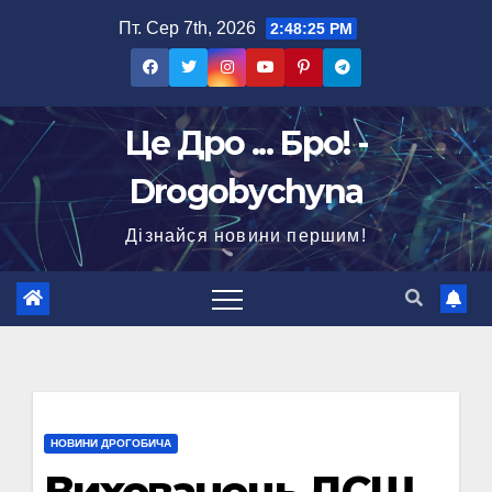
Перейти
Пт. Сер 7th, 2026
2:48:26 PM
до
вмісту
Це Дро ... Бро! -
Drogobychyna
Дізнайся новини першим!
НОВИНИ ДРОГОБИЧА
Вихованець ДСШ