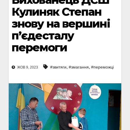
Кулиняк Степан
знову на вершині
п’єдесталу
перемоги
,
,
#звитяги
#змагання
#переможці
ЖОВ 9, 2023