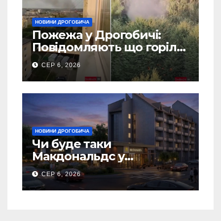
НОВИНИ ДРОГОБИЧА
Пожежа у Дрогобичі:
Повідомляють що горіло
5 гаражів (Відео)
СЕР 6, 2026
НОВИНИ ДРОГОБИЧА
Чи буде таки
Макдональдс у
Дрогобичі? (Фото)
СЕР 6, 2026