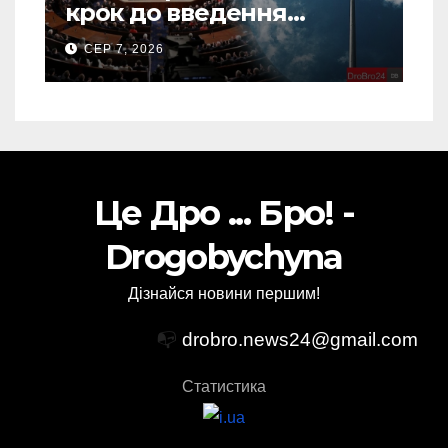
крок до введення
“пекельних санкцій”
СЕР 7, 2026
проти Росії
Це Дро ... Бро! -
Drogobychyna
Дізнайся новини першим!
📭
drobro.news24@gmail.com
Статистика