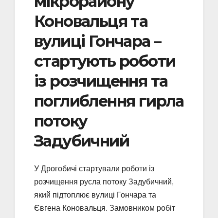
мікрорайону
Коновальця та
вулиці Гончара –
стартують роботи
із розчищення та
поглиблення гирла
потоку
Задубичний
У Дрогобичі стартували роботи із
розчищення русла потоку Задубичний,
який підтоплює вулиці Гончара та
Євгена Коновальця. Замовником робіт