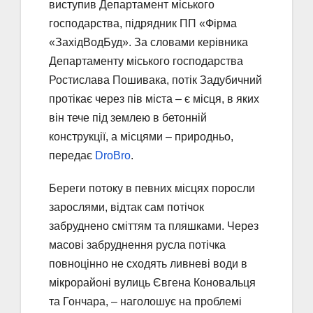
виступив Департамент міського
господарства, підрядник ПП «Фірма
«ЗахідВодБуд». За словами керівника
Департаменту міського господарства
Ростислава Пошивака, потік Задубичний
протікає через пів міста – є місця, в яких
він тече під землею в бетонній
конструкції, а місцями – природньо,
передає
DroBro
.
Береги потоку в певних місцях поросли
зарослями, відтак сам потічок
забруднено сміттям та пляшками. Через
масові забруднення русла потічка
повноцінно не сходять ливневі води в
мікрорайоні вулиць Євгена Коновальця
та Гончара, – наголошує на проблемі