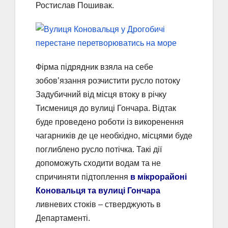
Ростислав Пошивак.
Фірма підрядник взяла на себе
зобов’язання розчистити русло потоку
Задубичний від місця втоку в річку
Тисмениця до вулиці Гончара. Відтак
буде проведено роботи із викоренення
чагарників де це необхідно, місцями буде
поглиблено русло потічка. Такі дії
допоможуть сходити водам та не
спричиняти підтоплення
в мікрорайоні
Коновальця та вулиці Гончара
ливневих стоків – стверджують в
Департаменті.