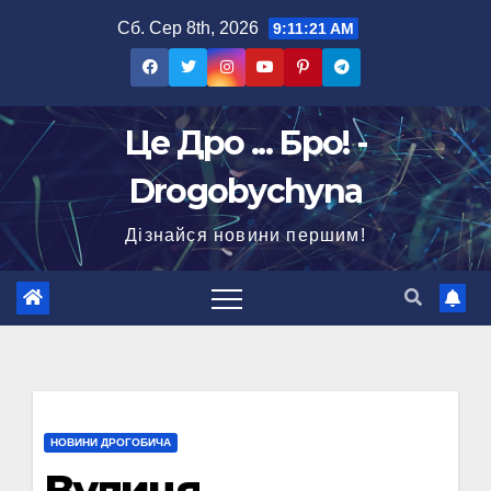
Перейти
Сб. Сер 8th, 2026
9:11:22 AM
до
вмісту
Це Дро ... Бро! -
Drogobychyna
Дізнайся новини першим!
НОВИНИ ДРОГОБИЧА
Вулиця