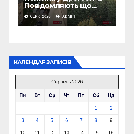
Повідомляють що
горіло 5 гаражів
СЕР 6, 2026
ADMIN
(Відео)
КАЛЕНДАР ЗАПИСІВ
Серпень 2026
Пн
Вт
Ср
Чт
Пт
Сб
Нд
1
2
3
4
5
6
7
8
9
10
11
12
13
14
15
16