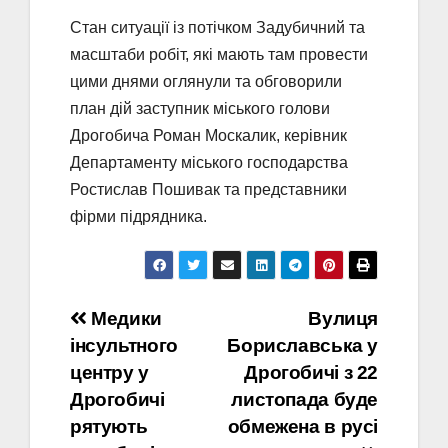
Стан ситуації із потічком Задубичний та
масштаби робіт, які мають там провести
цими днями оглянули та обговорили
план дій заступник міського голови
Дрогобича Роман Москалик, керівник
Департаменту міського господарства
Ростислав Пошивак та представники
фірми підрядника.
Навігація
Медики
Вулиця
інсультного
Бориславська у
записів
центру у
Дрогобичі з 22
Дрогобичі
листопада буде
рятують
обмежена в русі