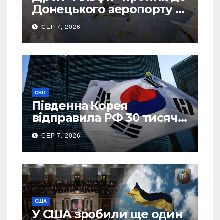
Донецького аеропорту та
спалив “Шахед” ще до
СЕР 7, 2026
запуску
СВІТ
Південна Корея
відправила РФ 30 тисяч
тонн авіапалива
СЕР 7, 2026
США
У США зробили ще один