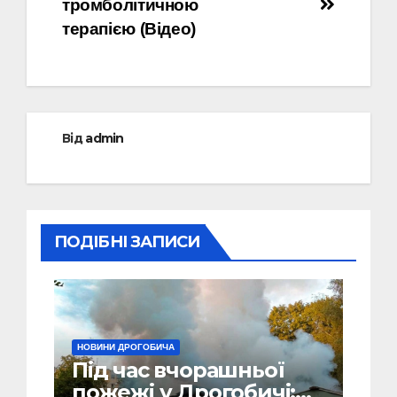
тромболітичною
терапією (Відео)
Від
admin
ПОДІБНІ ЗАПИСИ
НОВИНИ ДРОГОБИЧА
Під час вчорашньої
пожежі у Дрогобичі: