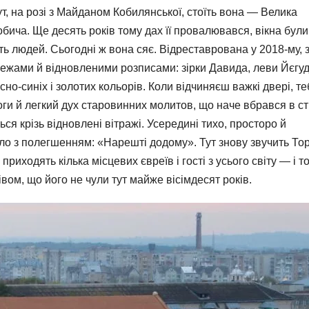
, на розі з Майданом Кобилянської, стоїть вона — Велика
бича. Ще десять років тому дах її провалювався, вікна були
ть людей. Сьогодні ж вона сяє. Відреставрована у 2018-му, 
жами й відновленими розписами: зірки Давида, леви Йєгуд
но-синіх і золотих кольорів. Коли відчиняєш важкі двері, те
оги й легкий дух старовинних молитов, що наче вбрався в ст
ься крізь відновлені вітражі. Усередині тихо, просторо й
ло з полегшенням: «Нарешті додому». Тут знову звучить Тор
приходять кілька місцевих євреїв і гості з усього світу — і то
ом, що його не чули тут майже вісімдесят років.