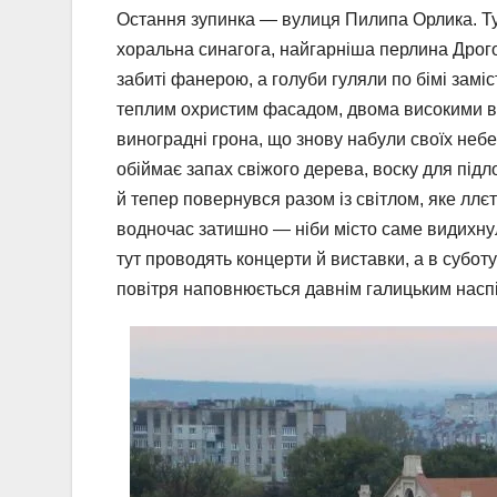
Остання зупинка — вулиця Пилипа Орлика. Тут
хоральна синагога, найгарніша перлина Дрого
забиті фанерою, а голуби гуляли по бімі заміс
теплим охристим фасадом, двома високими ве
виноградні грона, що знову набули своїх небес
обіймає запах свіжого дерева, воску для підл
й тепер повернувся разом із світлом, яке ллєт
водночас затишно — ніби місто саме видихну
тут проводять концерти й виставки, а в суботу 
повітря наповнюється давнім галицьким наспів