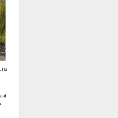
. На
оні
ь,