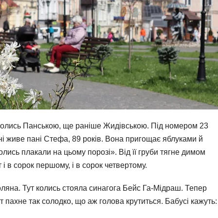
колись Панською, ще раніше Жидівською. Під номером 23
ні живе пані Стефа, 89 років. Вона пригощає яблуками й
колись плакали на цьому порозі». Від її груби тягне димом
і в сорок першому, і в сорок четвертому.
яна. Тут колись стояла синагога Бейс Га-Мідраш. Тепер
т пахне так солодко, що аж голова крутиться. Бабусі кажуть: