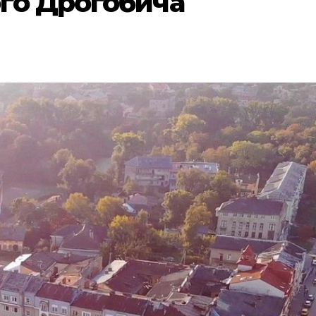
го Дрогобича