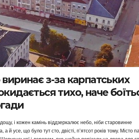
 виринає з-за карпатських
окидається тихо, наче боїть
огади
 дощу, і кожен камінь віддзеркалює небо, ніби старовинне
а й усе, що було тут сто, двісті, п’ятсот років тому. Місто п