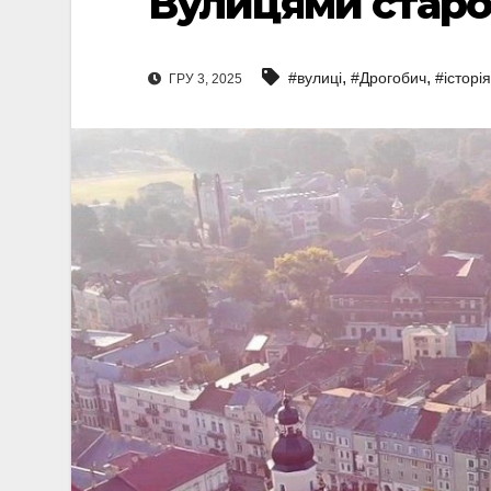
Вулицями старо
,
,
#вулиці
#Дрогобич
#історія
ГРУ 3, 2025