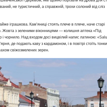
і Шевченської і деревом, яке щойно порізали на дрова для с
ний, не туристичний, а справжній, трохи солоний від сліз
йже іграшкова. Кам’яниці стоять плече в плече, наче старі
то. Жовта з зеленими віконницями — колишня аптека «Під
 і чорнило. Над входом досі вицвілий напис латиною: «Sal
’ярня, де подають каву з кардамоном, і в повітрі стоїть тонк
пахом свіжозмелених зерен.