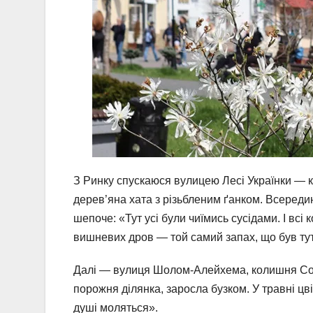
З Ринку спускаюся вулицею Лесі Українки — 
дерев’яна хата з різьбленим ґанком. Всереди
шепоче: «Тут усі були чиїмись сусідами. І всі 
вишневих дров — той самий запах, що був тут 
Далі — вулиця Шолом-Алейхема, колишня Сол
порожня ділянка, заросла бузком. У травні цві
душі моляться».