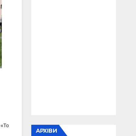
 «То
АРХІВИ