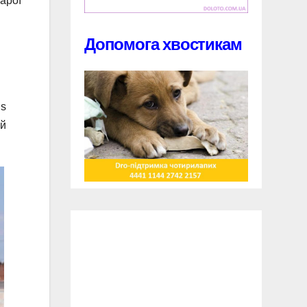
тарої
Допомога хвостикам
us
ий