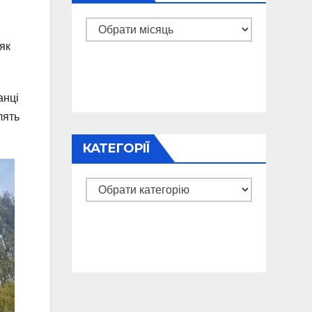
Архіви
як
анці
лять
КАТЕГОРІЇ
Категорії