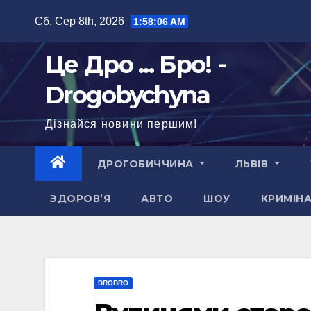
Перейти
Сб. Сер 8th, 2026
1:58:08 AM
до
вмісту
Це Дро ... Бро! -
Drogobychyna
Дізнайся новини першим!
ДРОГОБИЧЧИНА
ЛЬВІВ
ЗДОРОВ’Я
АВТО
ШОУ
КРИМІН
DROBRO