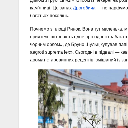
димом з груб, свіжим хлібом із пекарні на роз
кам’яниці. Це запах
Дрогобича
— не парфумова
багатьох поколінь.
Почнемо з площі Ринок. Вона тут маленька, ма
приятелі, що знають одне про одного забага
чорним орлом», де Бруно Шульц купував папір
aegroti suprema lex». Сьогодні в підвалі — кав
аромат старовинних рецептів, змішаний із за