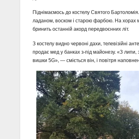
Піднімаємось до костелу Святого Бартоломія. 
ладаном, воском і старою фарбою. На хорах м
бринить останній акорд передвоєнних літ.
З костелу видно червоні дахи, телевізійні ан
продає мед у банках з-під майонезу. «З липи, 
вишки 5G», — сміється він, і повітря наповн