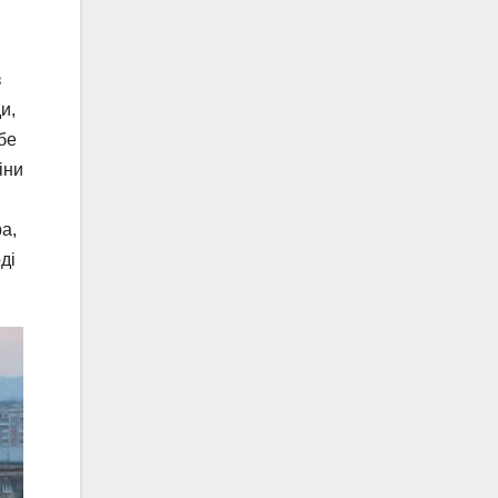
з
и,
бе
іни
а,
ді