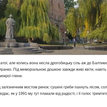
атої, але колись вона несла дрогобицьку сіль аж до Балтики
Франко. Під меморіальною дошкою завжди живі квіти, навіть
мокрої глини.
 залізничним мостом ринок: сушені гриби пахнуть лісом, сол
дає, як у 1991-му тут плакали від радості, і її голос тремтит