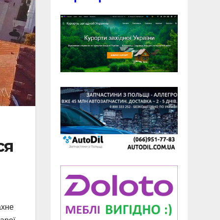
ся
ахне