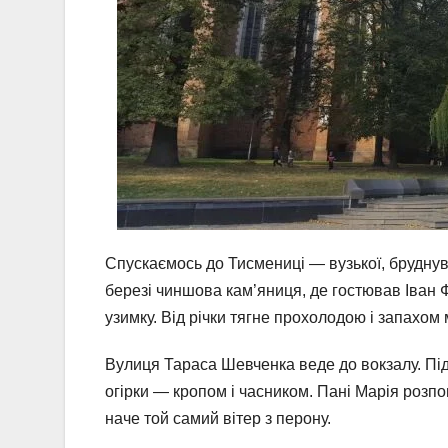
Спускаємось до Тисмениці — вузької, бруднув
березі чиншова кам’яниця, де гостював Іван 
узимку. Від річки тягне прохолодою і запахом 
Вулиця Тараса Шевченка веде до вокзалу. Під
огірки — кропом і часником. Пані Марія розпові
наче той самий вітер з перону.