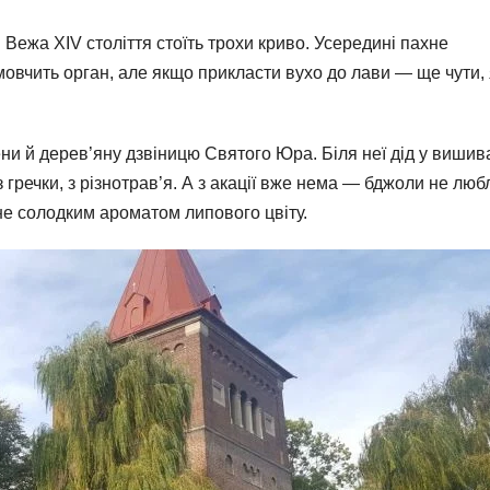
Вежа XIV століття стоїть трохи криво. Усередині пахне
овчить орган, але якщо прикласти вухо до лави — ще чути, 
тени й дерев’яну дзвіницю Святого Юра. Біля неї дід у вишив
з гречки, з різнотрав’я. А з акації вже нема — бджоли не люб
ене солодким ароматом липового цвіту.