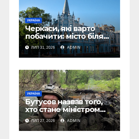
УКРАЇНА
Черкаси, які варто
побачити: місто біля
Дніпра, зелені парки
ЛИП 31, 2026
ADMIN
та місця з особливою
атмосферою
УКРАЇНА
Бутусов назвав того,
хто стане міністром
оборони України, і
ЛИП 27, 2026
ADMIN
пояснив, чому інакше
не може бути