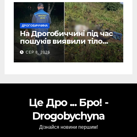
ДРОГОБИЧЧИНА
На Дрогобиччині під час
пошуків виявили тіло
зниклого чоловіка (Фото)
СЕР 8, 2026
Це Дро ... Бро! -
Drogobychyna
Дізнайся новини першим!