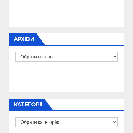
АРХІВИ
Архіви
КАТЕГОРІЇ
Категорії