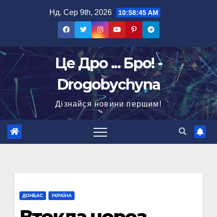
Перейти
Нд. Сер 9th, 2026
10:58:46 AM
до
вмісту
Це Дро ... Бро! -
Drogobychyna
Дізнайся новини першим!
ДОНБАС
УКРАЇНА
Втекла через