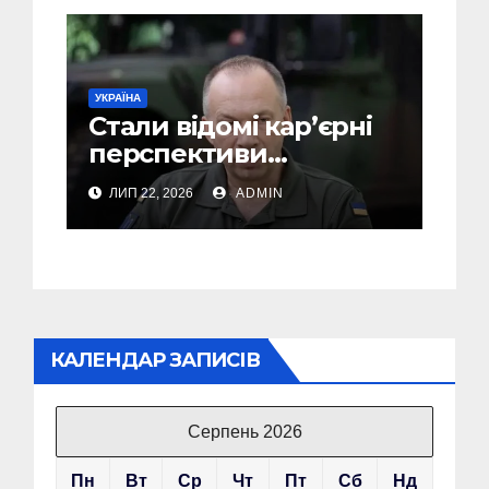
УКРАЇНА
Стали відомі кар’єрні
перспективи
Сирського після
ЛИП 22, 2026
ADMIN
звільнення з посади
Головкому ВСУ
КАЛЕНДАР ЗАПИСІВ
Серпень 2026
Пн
Вт
Ср
Чт
Пт
Сб
Нд