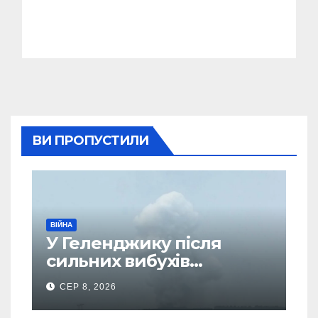
ВИ ПРОПУСТИЛИ
ВІЙНА
У Геленджику після
сильних вибухів
почалася масова
СЕР 8, 2026
евакуація