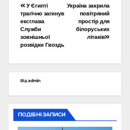
Навігація
У Єгипті
Україна закрила
трагічно загинув
повітряний
записів
ексглава
простір для
Служби
білоруських
зовнішньої
літаків
розвідки Гвоздь
Від
admin
ПОДІБНІ ЗАПИСИ