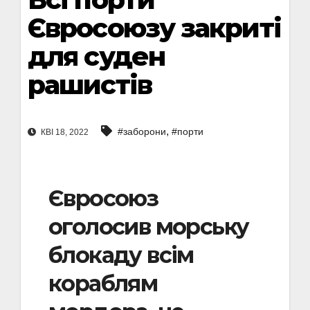
Євросоюзу закриті
для суден
рашистів
,
#заборони
#порти
КВІ 18, 2022
Євросоюз
оголосив морську
блокаду всім
кораблям