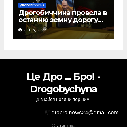
ДРОГОБИЧЧИНА
Дрогобиччина провела в
останню земну дорогу
свого Захисника – Олега
СЕР 6, 2026
Торського
Це Дро ... Бро! -
Drogobychyna
Дізнайся новини першим!
📭
drobro.news24@gmail.com
Статистика