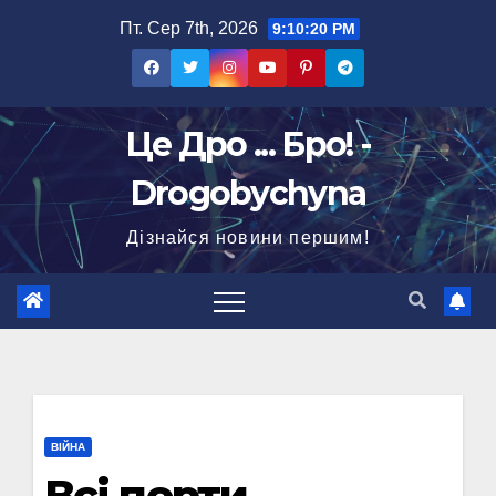
Перейти
Пт. Сер 7th, 2026
9:10:21 PM
до
вмісту
Це Дро ... Бро! -
Drogobychyna
Дізнайся новини першим!
ВІЙНА
Всі порти