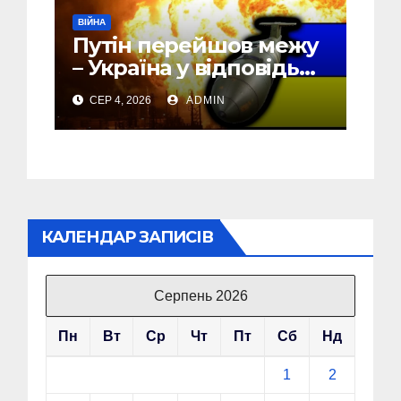
ВІЙНА
Путін перейшов межу
– Україна у відповідь
почала бомбити новий
СЕР 4, 2026
ADMIN
об’єкт на Росії
КАЛЕНДАР ЗАПИСІВ
Серпень 2026
Пн
Вт
Ср
Чт
Пт
Сб
Нд
1
2