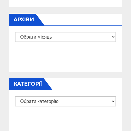
АРХІВИ
Архіви
КАТЕГОРІЇ
Категорії