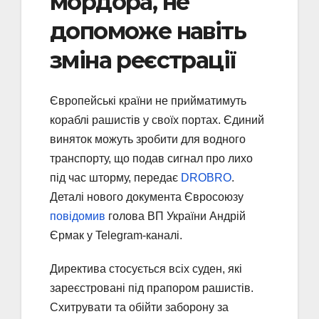
мордора, не
допоможе навіть
зміна реєстрації
Європейські країни не прийматимуть
кораблі рашистів у своїх портах. Єдиний
виняток можуть зробити для водного
транспорту, що подав сигнал про лихо
під час шторму, передає
DROBRO
.
Деталі нового документа Євросоюзу
повідомив
голова ВП України Андрій
Єрмак у Telegram-каналі.
Директива стосується всіх суден, які
зареєстровані під прапором рашистів.
Схитрувати та обійти заборону за