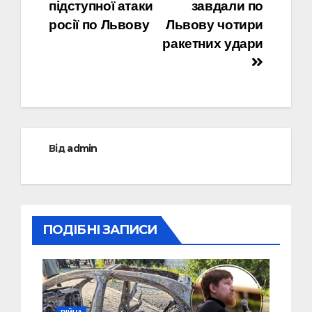
підступної атаки
завдали по
записів
росії по Львову
Львову чотири
ракетних удари
Від
admin
ПОДІБНІ ЗАПИСИ