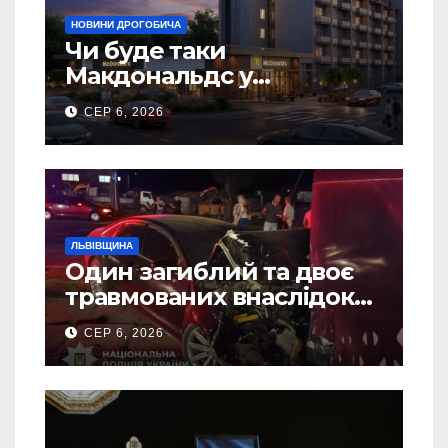
НОВИНИ ДРОГОБИЧА
Чи буде таки
Макдональдс у
Дрогобичі? (Фото)
СЕР 6, 2026
ЛЬВІВЩИНА
Один загиблий та двоє
травмованих внаслідок
ДТП на Самбірщині
СЕР 6, 2026