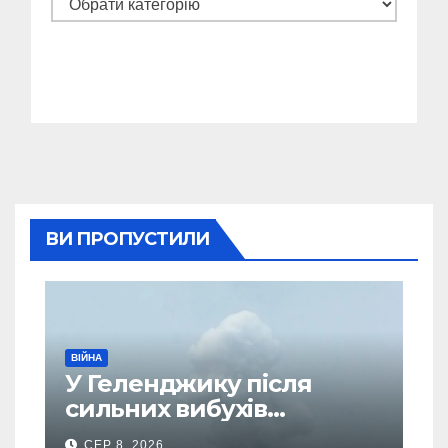
Категорії
ВИ ПРОПУСТИЛИ
ВІЙНА
У Геленджику після
сильних вибухів
почалася масова
СЕР 8, 2026