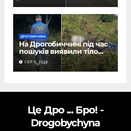
ДРОГОБИЧЧИНА
На Дрогобиччині під час
пошуків виявили тіло
зниклого чоловіка (Фото)
СЕР 8, 2026
Це Дро ... Бро! -
Drogobychyna