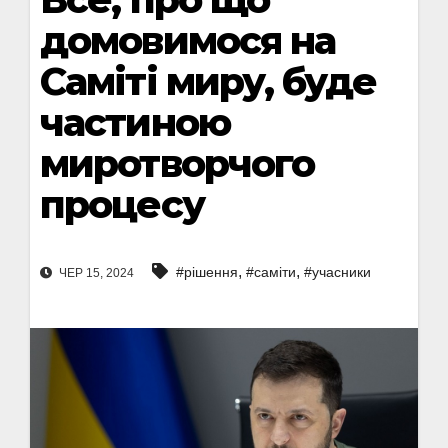
домовимося на
Саміті миру, буде
частиною
миротворчого
процесу
,
,
#рішення
#саміти
#учасники
ЧЕР 15, 2024