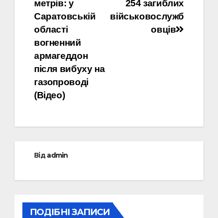
записів
метрів: у
254 загиблих
Саратовській
військовослужб
області
овців
вогненний
армагеддон
після вибуху на
газопроводі
(Відео)
Від
admin
ПОДІБНІ ЗАПИСИ