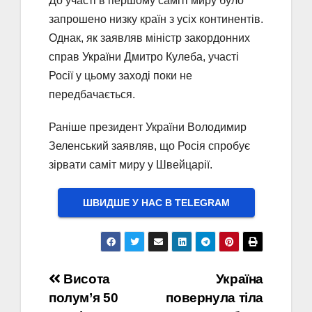
До участі в першому саміті миру було
запрошено низку країн з усіх континентів.
Однак, як заявляв міністр закордонних
справ України Дмитро Кулеба, участі
Росії у цьому заході поки не
передбачається.
Раніше президент України Володимир
Зеленський заявляв, що Росія спробує
зірвати саміт миру у Швейцарії.
ШВИДШЕ У НАС В ТELEGRAM
Навігація
Висота
Україна
полум’я 50
повернула тіла