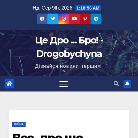
Перейти
Нд. Сер 9th, 2026
1:18:57 AM
до
вмісту
Це Дро ... Бро! -
Drogobychyna
Дізнайся новини першим!
ВІЙНА
Все, про що