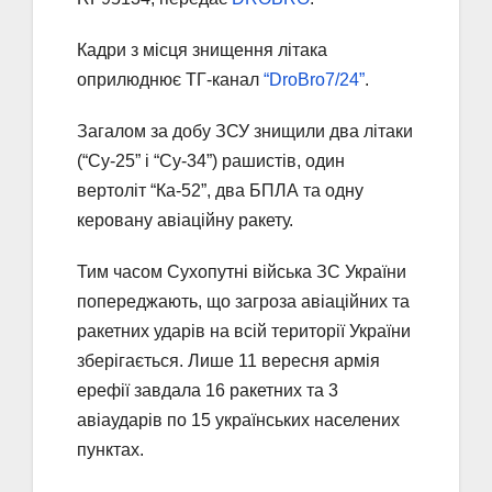
Кадри з місця знищення літака
оприлюднює ТГ-канал
“DroBro7/24”
.
Загалом за добу ЗСУ знищили два літаки
(“Су-25” і “Су-34”) рашистів, один
вертоліт “Ка-52”, два БПЛА та одну
керовану авіаційну ракету.
Тим часом Сухопутні війська ЗС України
попереджають, що загроза авіаційних та
ракетних ударів на всій території України
зберігається. Лише 11 вересня армія
ерефії завдала 16 ракетних та 3
авіаударів по 15 українських населених
пунктах.