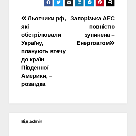
Навігація
Льотчики рф,
Запорізька АЕС
які
повністю
записів
обстрілювали
зупинена –
Україну,
Енергоатом
планують втечу
до країн
Південної
Америки, –
розвідка
Від
admin