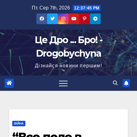
Перейти
Пт. Сер 7th, 2026
12:37:46 PM
до
вмісту
Це Дро ... Бро! -
Drogobychyna
Дізнайся новини першим!
ВІЙНА
“Все поле в