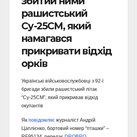
збитий ними
рашистський
Су-25СМ, який
намагався
прикривати відхід
орків
Українські військовослужбовці з 92-ї
бригади збили рашистський літак
“Су-25СМ”, який прикривав відхід
окупантів
Як
повідомляє
журналіст Андрій
Цаплієнко, бортовий номер “пташки” –
RF95134, передає
DROBRO
.