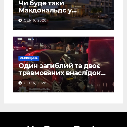
Чи буде таки
Макдональдс у
Дрогобичі? (Фото)
СЕР 6, 2026
ЛЬВІВЩИНА
Один загиблий та двоє
травмованих внаслідок
ДТП на Самбірщині
СЕР 6, 2026