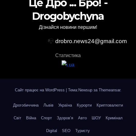
Це Дро ... Бро! -
Drogobychyna
Дізнайся новини першим!
📭
drobro.news24@gmail.com
Статистика
Сайт працює на WordPress
|
Тема:Newsup за
Themeansar
.
Дрогобиччина
Львів
Україна
Курорти
Криптовалюти
Світ
Війна
Спорт
Здоров’я
Авто
ШОУ
Кримінал
Digital
SEO
Туристу