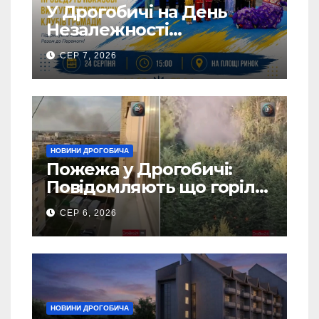
У Дрогобичі на День
Незалежності
виступатимуть спортивні
СЕР 7, 2026
клубів громадии
НОВИНИ ДРОГОБИЧА
Пожежа у Дрогобичі:
Повідомляють що горіло
5 гаражів (Відео)
СЕР 6, 2026
НОВИНИ ДРОГОБИЧА