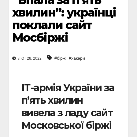
хвилин”: українці
поклали сайт
Мосбіржі
,
#біржі
#хакери
ЛЮТ 28, 2022
ІТ-армія України за
п’ять хвилин
вивела з ладу сайт
Московської біржі