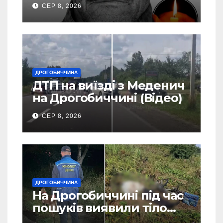
Василь Іваникович зі
СЕР 8, 2026
Станилі
ДРОГОБИЧЧИНА
ДТП на виїзді з Меденич
на Дрогобиччині (Відео)
СЕР 8, 2026
ДРОГОБИЧЧИНА
На Дрогобиччині під час
пошуків виявили тіло
зниклого чоловіка (Фото)