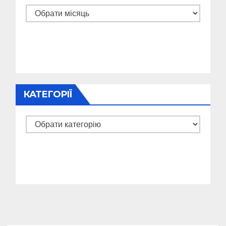
Архіви
КАТЕГОРІЇ
Категорії