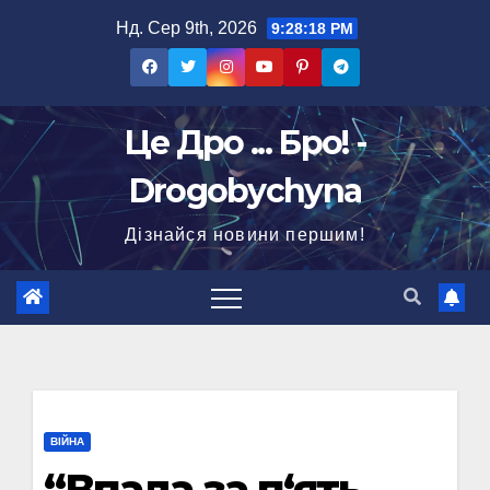
Перейти
Нд. Сер 9th, 2026
9:28:19 PM
до
вмісту
Це Дро ... Бро! -
Drogobychyna
Дізнайся новини першим!
ВІЙНА
“Впала за п‘ять