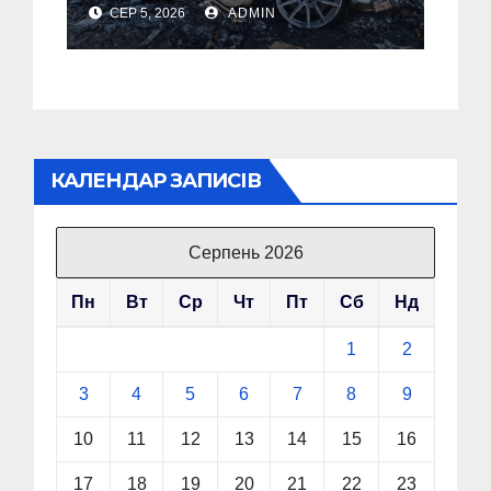
голови компанії-
СЕР 5, 2026
ADMIN
виробника дронів
“Упир” – перші
подробиці
КАЛЕНДАР ЗАПИСІВ
Серпень 2026
Пн
Вт
Ср
Чт
Пт
Сб
Нд
1
2
3
4
5
6
7
8
9
10
11
12
13
14
15
16
17
18
19
20
21
22
23