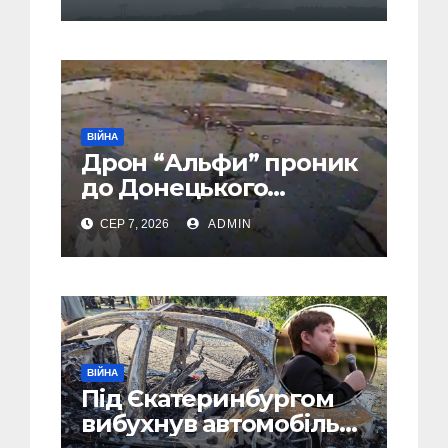
евакуація
ВІЙНА
Дрон “Альфи” проник
до Донецького
аеропорту та спалив
СЕР 7, 2026
ADMIN
“Шахед” ще до запуску
ВІЙНА
Під Єкатеринбургом
вибухнув автомобіль