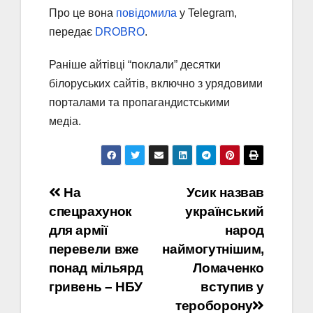
Про це вона
повідомила
у Telegram,
передає
DROBRO
.
Раніше айтівці “поклали” десятки
білоруських сайтів, включно з урядовими
порталами та пропагандистськими
медіа.
Навігація
На
Усик назвав
спецрахунок
український
записів
для армії
народ
перевели вже
наймогутнішим,
понад мільярд
Ломаченко
гривень – НБУ
вступив у
тероборону