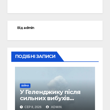
Від
admin
ПОДІБНІ ЗАПИСИ
ВІЙНА
У Геленджику після
сильних вибухів
почалася масова
СЕР 8, 2026
ADMIN