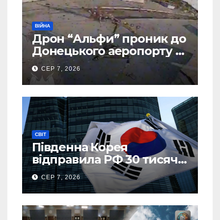
ВІЙНА
Дрон “Альфи” проник до
Донецького аеропорту та
спалив “Шахед” ще до
СЕР 7, 2026
запуску
СВІТ
Південна Корея
відправила РФ 30 тисяч
тонн авіапалива
СЕР 7, 2026