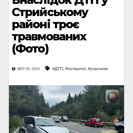
Стрийському
районі троє
травмованих
(Фото)
,
,
#ДТП
#потерпілі
#учасники
ВЕР 28, 2024