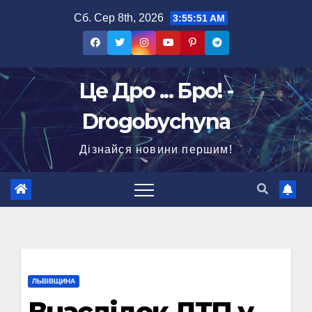
Перейти
Сб. Сер 8th, 2026
3:55:52 AM
до
вмісту
Це Дро ... Бро! -
Drogobychyna
Дізнайся новини першим!
ЛЬВІВЩИНА
Внаслідок ДТП у