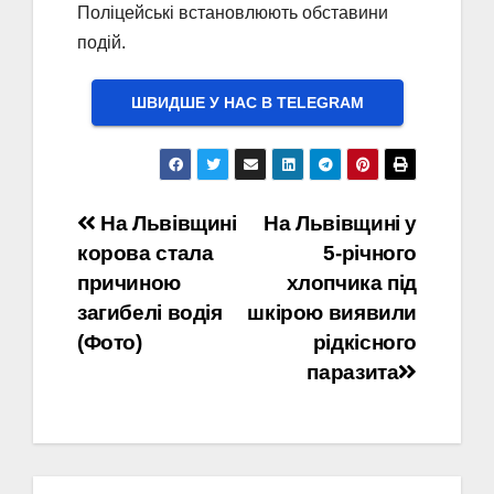
Поліцейські встановлюють обставини
подій.
ШВИДШЕ У НАС В ТELEGRAM
Навігація
На Львівщині
На Львівщині у
корова стала
5-річного
записів
причиною
хлопчика під
загибелі водія
шкірою виявили
(Фото)
рідкісного
паразита