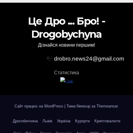
Це Дро ... Бро! -
Drogobychyna
Дізнайся новини першим!
📭
drobro.news24@gmail.com
Статистика
Сайт працює на WordPress
|
Тема:Newsup за
Themeansar
.
Дрогобиччина
Львів
Україна
Курорти
Криптовалюти