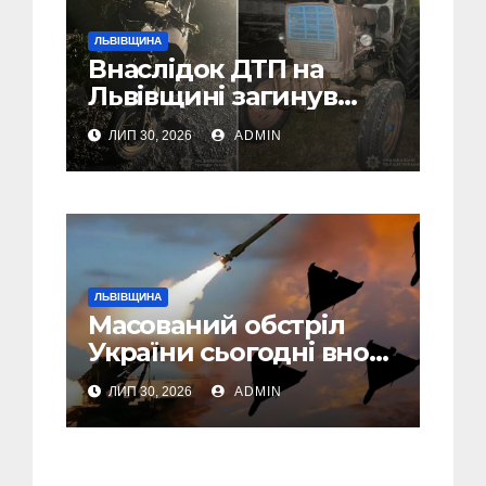
ЛЬВІВЩИНА
Внаслідок ДТП на
Львівщині загинув
малолітній водій
ЛИП 30, 2026
ADMIN
скутера, а
неповнолітній
пасажир травмований
ЛЬВІВЩИНА
Масований обстріл
України сьогодні вночі:
У Львові пошкоджені
ЛИП 30, 2026
ADMIN
дві багатоповерхівки