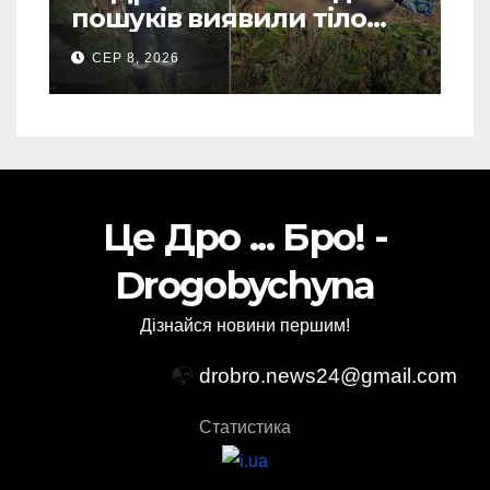
пошуків виявили тіло
зниклого чоловіка (Фото)
СЕР 8, 2026
Це Дро ... Бро! -
Drogobychyna
Дізнайся новини першим!
📭
drobro.news24@gmail.com
Статистика