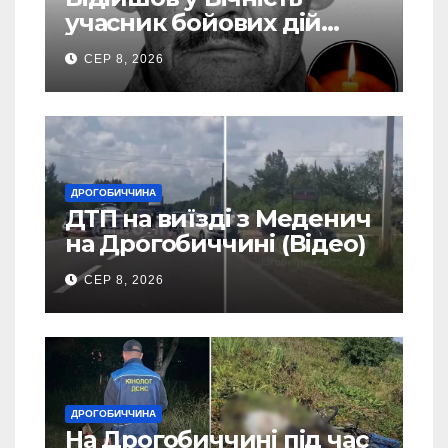
учасник бойових дій
Василь Іваникович зі
СЕР 8, 2026
Станилі
ДРОГОБИЧЧИНА
ДТП на виїзді з Меденич
на Дрогобиччині (Відео)
СЕР 8, 2026
ДРОГОБИЧЧИНА
На Дрогобиччині під час