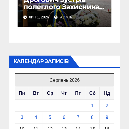
полеглого Захисника
Сергія Скірка з
ЛИП 1, 2026
ADMIN
Стебника
КАЛЕНДАР ЗАПИСІВ
Серпень 2026
Пн
Вт
Ср
Чт
Пт
Сб
Нд
1
2
3
4
5
6
7
8
9