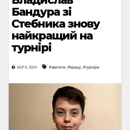
Бандура зі
Стебника знову
найкращий на
турнірі
,
,
#звитяги
#кращі
#турніри
БЕР 8, 2024