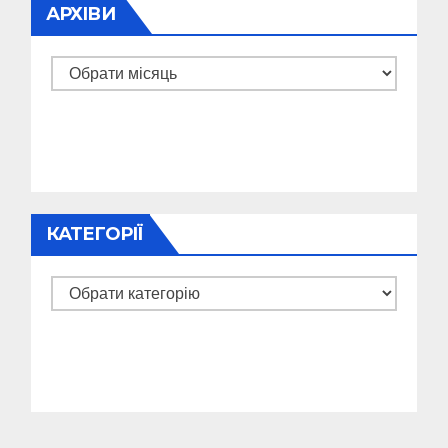
АРХІВИ
Архіви
КАТЕГОРІЇ
Категорії