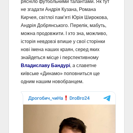
рясніло футбольними талантами. Як тут
не згадати Андрія Кузана, Романа
Кирчея, світлої памʼяті Юрія Широкова,
Андрія Добрянського. Перелік, мабуть,
можна продовжити. І хто зна, можливо,
історія невдовзі впише у свої сторінки
нові імена наших краян, серед яких
знайдеться місце і перспективному
Владиславу Бандурі
, а славетне
київське «Динамо» поповниться ще
одним нашим новобранцем.