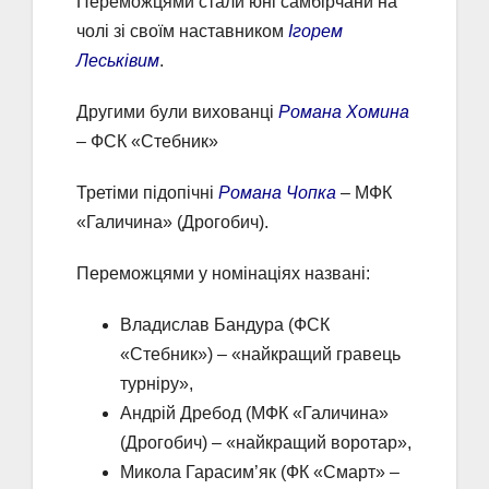
Переможцями стали юні самбірчани на
чолі зі своїм наставником
Ігорем
Леськівим
.
Другими були вихованці
Романа Хомина
– ФСК «Стебник»
Третіми підопічні
Романа Чопка
– МФК
«Галичина» (Дрогобич).
Переможцями у номінаціях названі:
Владислав Бандура (ФСК
«Стебник») – «найкращий гравець
турніру»,
Андрій Дребод (МФК «Галичина»
(Дрогобич) – «найкращий воротар»,
Микола Гарасим’як (ФК «Смарт» –