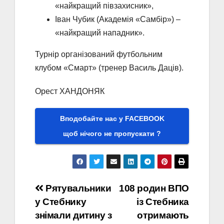
«найкращий півзахисник»,
Іван Чубик (Академія «Самбір») –
«найкращий нападник».
Турнір організований футбольним
клубом «Смарт» (тренер Василь Даців).
Орест ХАНДОНЯК
Вподобайте нас у FACEBOOK
щоб нічого не пропускати ?
Навігація
Рятувальники
108 родин ВПО
у Стебнику
із Стебника
записів
знімали дитину з
отримають