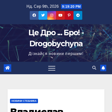
Перейти
Нд. Сер 9th, 2026
9:19:21 PM
до
вмісту
Це Дро ... Бро! -
Drogobychyna
Дізнайся новини першим!
НОВИНИ СТЕБНИКА
Владислав