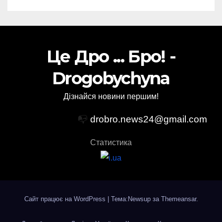
Це Дро ... Бро! -
Drogobychyna
Дізнайся новини першим!
📭
drobro.news24@gmail.com
Статистика
Сайт працює на WordPress
|
Тема:Newsup за
Themeansar
.