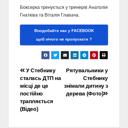
Боксерка тренується у тренерів Анатолія
Гнатківа та Віталія Главача.
Вподобайте нас у FACEBOOK
щоб нічого не пропускати ?
Навігація
У Стебнику
Рятувальники у
сталась ДТП на
Стебнику
записів
місці де це
знімали дитину з
постійно
дерева (Фото)
трапляється
(Відео)