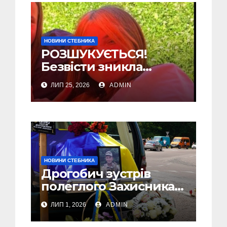
НОВИНИ СТЕБНИКА
РОЗШУКУЄТЬСЯ!
Безвісти зникла
Обудовська Євангеліна
ЛИП 25, 2026
ADMIN
Ігорівна з Стебника
НОВИНИ СТЕБНИКА
Дрогобич зустрів
полеглого Захисника
Сергія Скірка з
ЛИП 1, 2026
ADMIN
Стебника