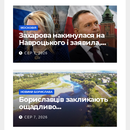
МОСКОВІЯ
Захарова накинулася на
Навроцького і заявила,
що Польща зобов’язана
СЕР 7, 2026
існуванням Сталіну
НОВИНИ БОРИСЛАВА
Бориславців закликають
ощадливо
використовувати воду
СЕР 7, 2026