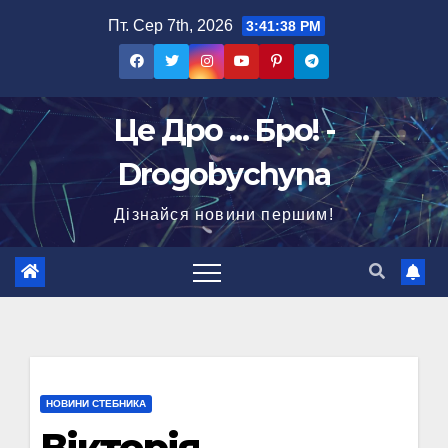
Перейти
Пт. Сер 7th, 2026
3:41:40 PM
до
вмісту
Це Дро ... Бро! -
Drogobychyna
Дізнайся новини першим!
НОВИНИ СТЕБНИКА
Вікторія