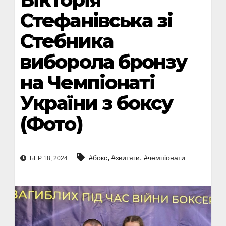
Стефанівська зі
Стебника
виборола бронзу
на Чемпіонаті
України з боксу
(Фото)
,
,
#бокс
#звитяги
#чемпіонати
БЕР 18, 2024