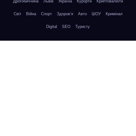
Дрогобиччина
Львів
Україна
Курорти
Криптовалюти
Світ
Війна
Спорт
Здоров’я
Авто
ШОУ
Кримінал
Digital
SEO
Туристу