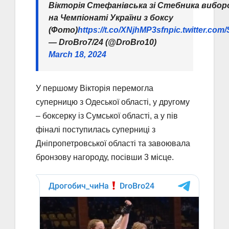
Вікторія Стефанівська зі Стебника вибор
на Чемпіонаті України з боксу
(Фото)
https://t.co/XNjhMP3sfn
pic.twitter.co
— DroBro7/24 (@DroBro10)
March 18, 2024
У першому Вікторія перемогла
суперницю з Одеської області, у другому
– боксерку із Сумської області, а у пів
фіналі поступилась суперниці з
Дніпропетровської області та завоювала
бронзову нагороду, посівши 3 місце.