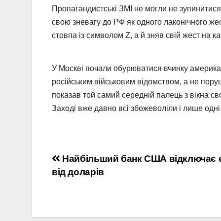
Пропагандистські ЗМІ не могли не зупинитися 
свою зневагу до РФ як одного лаконічного же
стовпа із символом Z, а й зняв свій жест на к
У Москві почали обурюватися вчинку американ
російським військовим відомством, а не пору
показав той самий середній палець з вікна св
Заході вже давно всі збожеволіли і лише одні 
Навігація
Найбільший банк США відключає 
від доларів
записів