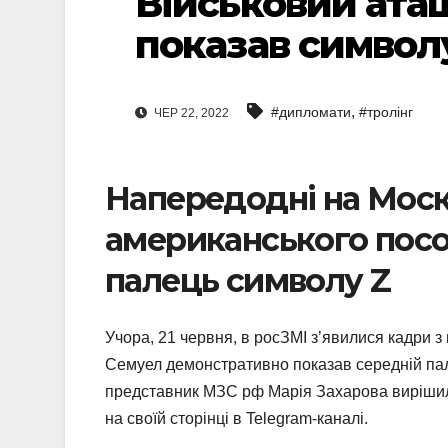
Військовий ата
показав символ
,
#дипломати
#тролінг
ЧЕР 22, 2022
Напередодні на Моск
американського посо
палець символу Z
Учора, 21 червня, в росЗМІ з’явилися кадри 
Семуел демонстративно показав середній пал
представник МЗС рф Марія Захарова вирішил
на своїй сторінці в Telegram-каналі.