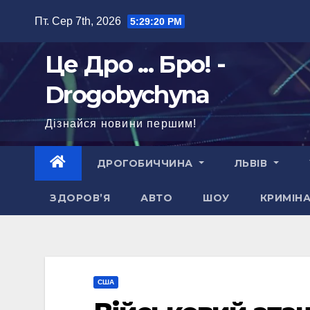
Перейти
Пт. Сер 7th, 2026
5:29:21 PM
до
вмісту
Це Дро ... Бро! -
Drogobychyna
Дізнайся новини першим!
ДРОГОБИЧЧИНА
ЛЬВІВ
ЗДОРОВ’Я
АВТО
ШОУ
КРИМІН
США