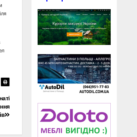
и
іля
з
ел
наті
ння
ів