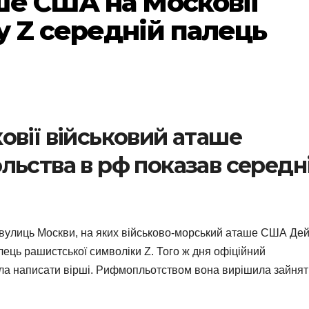
ше США на Московії
у Z середній палець
овії військовий аташе
льства в рф показав середн
з вулиць Москви, на яких військово-морський аташе США Де
ець рашистської символіки Z. Того ж дня офіційний
а написати вірші. Рифмопльотством вона вирішила зайня