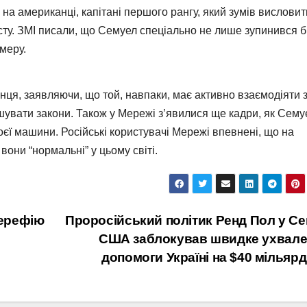
на американці, капітані першого рангу, який зумів висловит
сту. ЗМІ писали, що Семуел спеціально не лише зупинився б
амеру.
ця, заявляючи, що той, навпаки, має активно взаємодіяти 
шувати закони. Також у Мережі з’явилися ще кадри, як Сему
оєї машини. Російські користувачі Мережі впевнені, що на
вони “нормальні” у цьому світі.
ерефію
Проросійський політик Ренд Пол у Се
США заблокував швидке ухвале
допомоги Україні на $40 мільярд