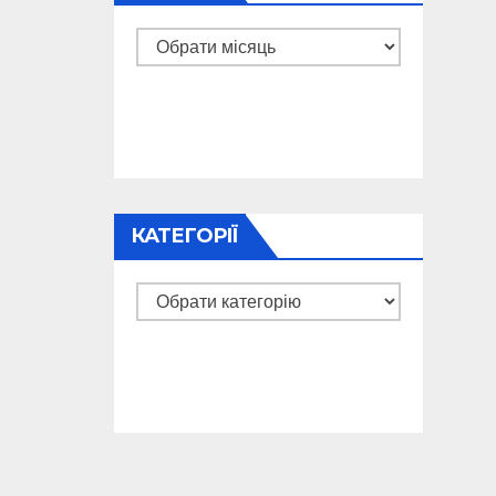
Архіви
КАТЕГОРІЇ
Категорії