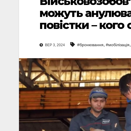
Військовозобов
можуть анулюва
повістки – кого 
,
#бронювання
#мобілізація
ВЕР 3, 2024