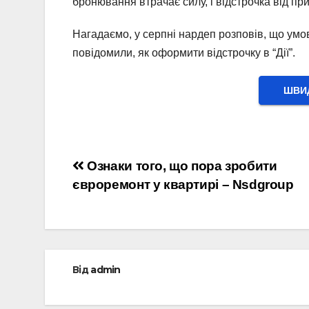
бронювання втрачає силу, і відстрочка від п
Нагадаємо, у серпні нардеп розповів, що умов
повідомили, як оформити відстрочку в “Дії”.
ШВИД
Навігація
Ознаки того, що пора зробити
євроремонт у квартирі – Nsdgroup
записів
Від
admin