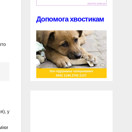
Допомога хвостикам
рто
я), у
міки