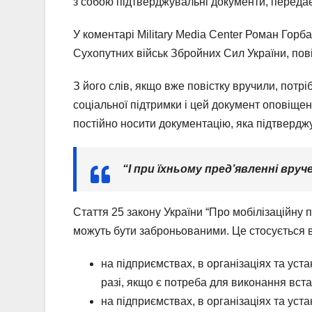
з собою підтверджувальні документи, переда
У коментарі Military Media Center Роман Гор
Сухопутних військ Збройних Сил України, пов
З його слів, якщо вже повістку вручили, потр
соціальної підтримки і цей документ оповіще
постійно носити документацію, яка підтверджу
“І при їхньому пред’явленні вруч
Стаття 25 закону України “Про мобілізаційну п
можуть бути заброньованими. Це стосується в
на підприємствах, в організаціях та уст
разі, якщо є потреба для виконання вст
на підприємствах, в організаціях та ус