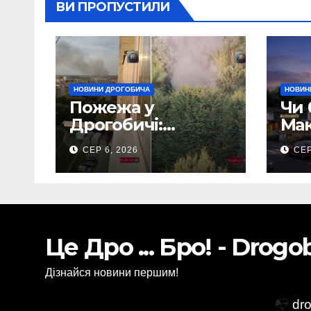
ВИ ПРОПУСТИЛИ
НОВИНИ ДРОГОБИЧА
НОВИН
Пожежа у
Чи 
Дрогобичі:
Мак
Повідомляють що
Дро
СЕР 6, 2026
СЕР
горіло 5 гаражів
(Відео)
Це Дро ... Бро! - Drog
Дізнайся новини першим!
📭
dr