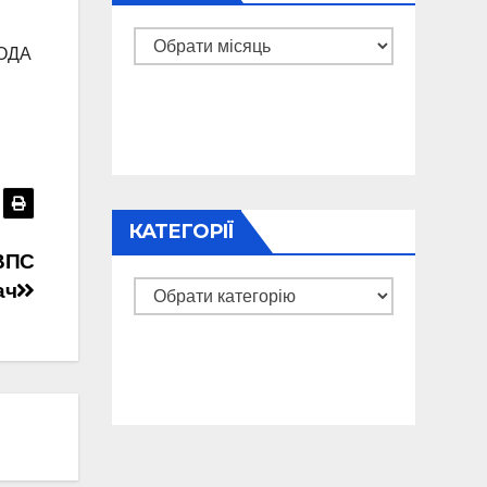
Архіви
 ОДА
КАТЕГОРІЇ
 ВПС
ач
Категорії