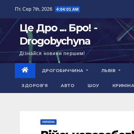
Перейти
Пт. Сер 7th, 2026
4:04:02 AM
до
вмісту
Це Дро ... Бро! -
Drogobychyna
Дізнайся новини першим!
ДРОГОБИЧЧИНА
ЛЬВІВ
ЗДОРОВ’Я
АВТО
ШОУ
КРИМІН
УКРАЇНА