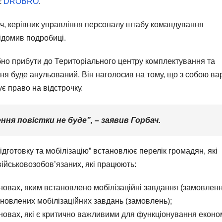
є
DROBRO
.
бач, керівник управління персоналу штабу командування
ідомив подробиці.
ібно прибути до Територіального центру комплектування та
ння буде анульований. Він наголосив на тому, що з собою ва
є право на відстрочку.
ення повістки не буде”, – заявив Горбач.
ідготовку та мобілізацію” встановлює перелік громадян, які
ійськовозобов’язаних, які працюють:
ановах, яким встановлено мобілізаційні завдання (замовленн
ановлених мобілізаційних завдань (замовлень);
тановах, які є критично важливими для функціонування еконо