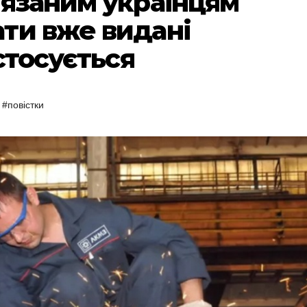
’язаним українцям
ти вже видані
стосується
,
#повістки