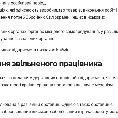
ння в особливий період;
ціях, які здійснюють виробництво товарів, виконання робіт і
чення потреб Збройних Сил України, інших військових
вних органах, органах місцевого самоврядування, у разі, я
ування зазначених органів.
ливих підприємств визначає Кабмін.
ня звільненого працівника
ся за поданням державних органів або підприємств, які м
ноздатності країни. Урядова постанова визначає механізм
льована в разі зміни обставин. Однією з таких обставин є
 заброньований військовозобов’язаний втрачає роботу, йог