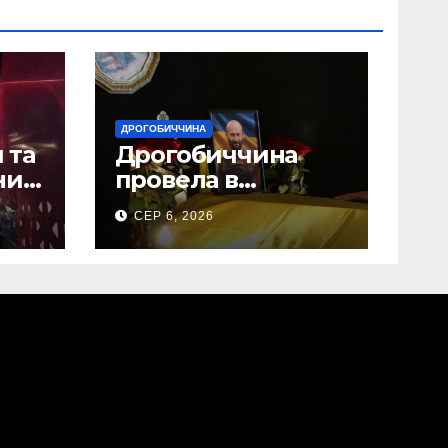
ДРОГОБИЧЧИНА
 та
Дрогобиччина
них
провела в
на
останню земну
СЕР 6, 2026
дорогу свого
Захисника – Олега
Торського