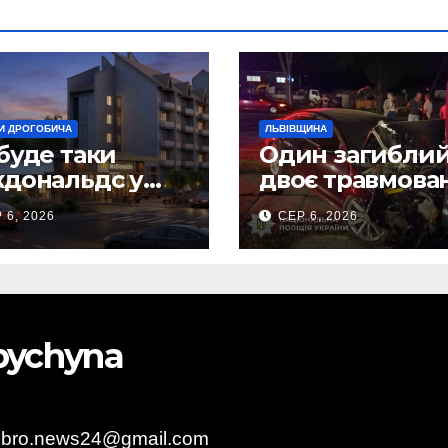
И ДРОГОБИЧА
ЛЬВІВЩИНА
буде таки
Один загиблий
дональдс у
двоє травмова
гобичі? (Фото)
внаслідок ДТП 
 6, 2026
СЕР 6, 2026
Самбірщині
obychyna
obro.news24@gmail.com