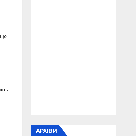
кщо
ають
о
АРХІВИ