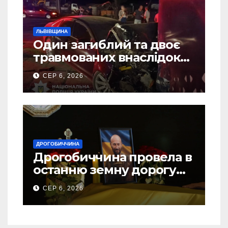
ЛЬВІВЩИНА
Один загиблий та двоє
травмованих внаслідок
ДТП на Самбірщині
СЕР 6, 2026
ДРОГОБИЧЧИНА
Дрогобиччина провела в
останню земну дорогу
свого Захисника – Олега
СЕР 6, 2026
Торського