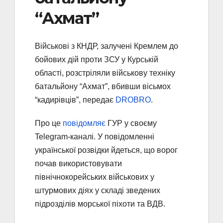
“Ахмат”
Військові з КНДР, залучені Кремлем до
бойових дій проти ЗСУ у Курській
області, розстріляли військову техніку
батальйону “Ахмат”, вбивши вісьмох
“кадирівців”, передає
DROBRO
.
Про це
повідомляє
ГУР у своєму
Telegram-каналі. У повідомленні
української розвідки йдеться, що ворог
почав використовувати
північнокорейських військових у
штурмових діях у складі зведених
підрозділів морської піхоти та ВДВ.