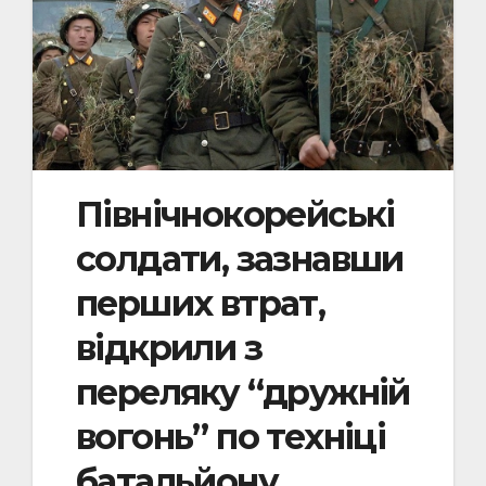
Північнокорейські
солдати, зазнавши
перших втрат,
відкрили з
переляку “дружній
вогонь” по техніці
батальйону