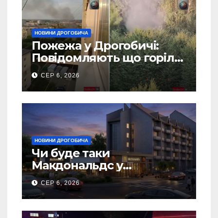
НОВИНИ ДРОГОБИЧА
Пожежа у Дрогобичі:
Повідомляють що горіло
5 гаражів (Відео)
СЕР 6, 2026
НОВИНИ ДРОГОБИЧА
Чи буде таки
Макдональдс у
Дрогобичі? (Фото)
СЕР 6, 2026