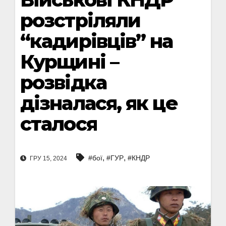
розстріляли
“кадирівців” на
Курщині –
розвідка
дізналася, як це
сталося
,
,
#бої
#ГУР
#КНДР
ГРУ 15, 2024