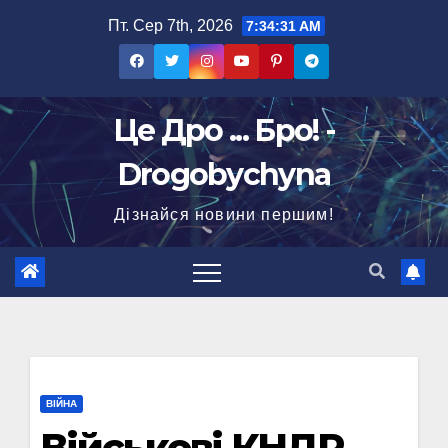
Перейти
Пт. Сер 7th, 2026
7:34:32 AM
до
вмісту
Це Дро ... Бро! -
Drogobychyna
Дізнайся новини першим!
ВІЙНА
Військові КНДР