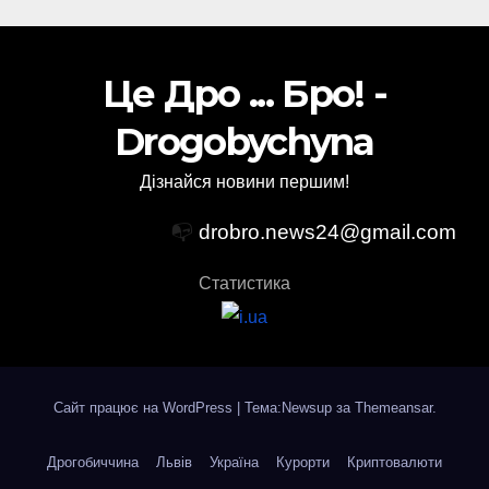
Це Дро ... Бро! -
Drogobychyna
Дізнайся новини першим!
📭
drobro.news24@gmail.com
Статистика
Сайт працює на WordPress
|
Тема:Newsup за
Themeansar
.
Дрогобиччина
Львів
Україна
Курорти
Криптовалюти