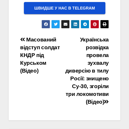
ШВИДШЕ У НАС В ТELEGRAM
Навігація
Масований
Українська
відступ солдат
розвідка
записів
КНДР під
провела
Курськом
зухвалу
(Відео)
диверсію в тилу
Росії: знищено
Су-30, згоріли
три локомотиви
(Відео)