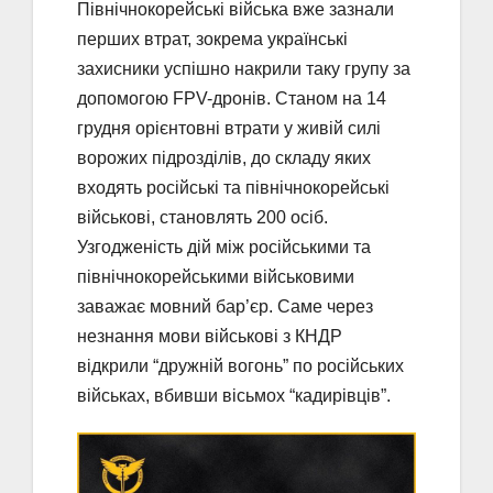
Північнокорейські війська вже зазнали
перших втрат, зокрема українські
захисники успішно накрили таку групу за
допомогою FPV-дронів. Станом на 14
грудня орієнтовні втрати у живій силі
ворожих підрозділів, до складу яких
входять російські та північнокорейські
військові, становлять 200 осіб.
Узгодженість дій між російськими та
північнокорейськими військовими
заважає мовний бар’єр. Саме через
незнання мови військові з КНДР
відкрили “дружній вогонь” по російських
військах, вбивши вісьмох “кадирівців”.