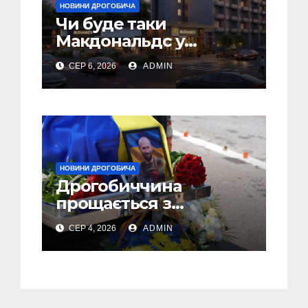
НОВИНИ ДРОГОБИЧА
Чи буде таки
Макдональдс у
Дрогобичі? (Фото)
СЕР 6, 2026
ADMIN
НОВИНИ ДРОГОБИЧА
Дрогобиччина
прощається з
полеглим Воїном
СЕР 4, 2026
ADMIN
Олегом Торським