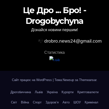
Це Дро ... Бро! -
Drogobychyna
Дізнайся новини першим!
📭
drobro.news24@gmail.com
Статистика
Сайт працює на WordPress
|
Тема:Newsup за
Themeansar
.
Дрогобиччина
Львів
Україна
Курорти
Криптовалюти
Світ
Війна
Спорт
Здоров’я
Авто
ШОУ
Кримінал