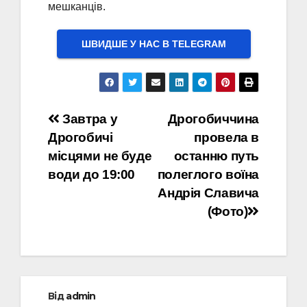
мешканців.
ШВИДШЕ У НАС В ТELEGRAM
Навігація
Завтра у
Дрогобиччина
Дрогобичі
провела в
записів
місцями не буде
останню путь
води до 19:00
полеглого воїна
Андрія Славича
(Фото)
Від
admin