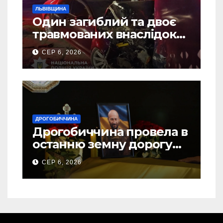
ЛЬВІВЩИНА
Один загиблий та двоє
травмованих внаслідок
ДТП на Самбірщині
СЕР 6, 2026
ДРОГОБИЧЧИНА
Дрогобиччина провела в
останню земну дорогу
свого Захисника – Олега
СЕР 6, 2026
Торського