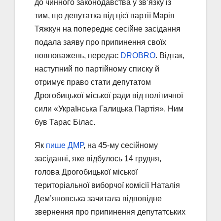
до чинного законодавства у зв’язку із
тим, що депутатка від цієї партії Марія
Тяжкун на попереднє сесійне засідання
подала заяву про припинення своїх
повноважень, передає
DROBRO
. Відтак,
наступний по партійному списку й
отримує право стати депутатом
Дрогобицької міської ради від політичної
сили «Українська Галицька Партія». Ним
був Тарас Білас.
Як
пише ДМР
, на 45-му сесійному
засіданні, яке відбулось 14 грудня,
голова Дрогобицької міської
територіальної виборчої комісії Наталія
Дем’яновська зачитала відповідне
звернення про припинення депутатських