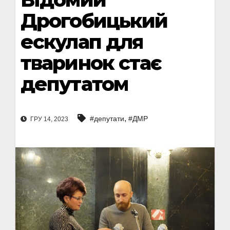
Дрогобицький
ескулап для
тваринок стає
депутатом
,
#депутати
#ДМР
ГРУ 14, 2023