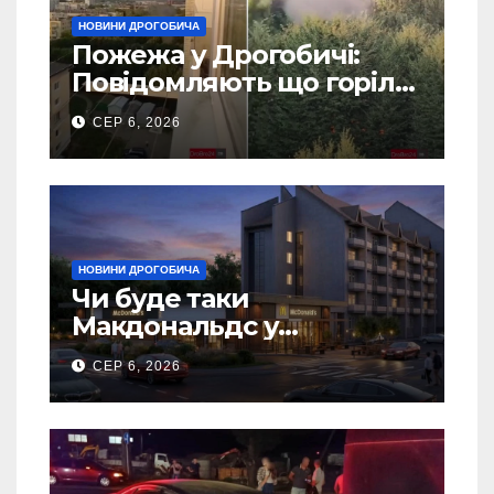
НОВИНИ ДРОГОБИЧА
Пожежа у Дрогобичі:
Повідомляють що горіло
5 гаражів (Відео)
СЕР 6, 2026
НОВИНИ ДРОГОБИЧА
Чи буде таки
Макдональдс у
Дрогобичі? (Фото)
СЕР 6, 2026