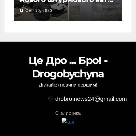
Росії для фронту: перше
СЕР 10, 2026
Відео
Це Дро ... Бро! -
Drogobychyna
Дізнайся новини першим!
📭
drobro.news24@gmail.com
Статистика