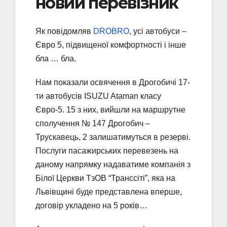
новий перевізник
Як повідомляв
DROBRO
, усі автобуси –
Євро 5, підвищеної комфортності і інше
бла … бла.
Нам показали освячення в Дрогобичі 17-
ти автобусів ISUZU Ataman класу
Євро-5. 15 з них, вийшли на маршрутне
сполучення № 147 Дрогобич –
Трускавець, 2 залишатимуться в резерві.
Послуги пасажирських перевезень на
даному напрямку надаватиме компанія з
Білої Церкви ТзОВ “Транссіті”, яка на
Львівщині буде представлена вперше,
договір укладено на 5 років…