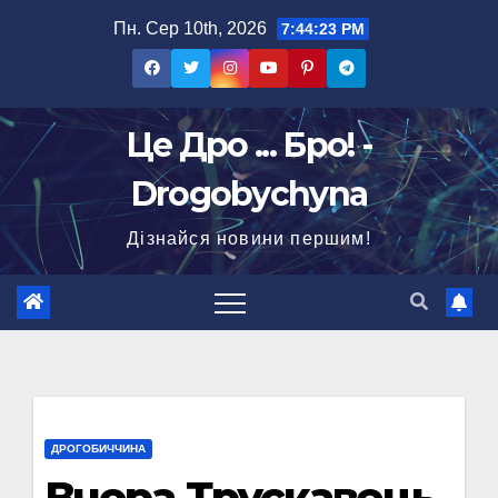
Перейти
Пн. Сер 10th, 2026
7:44:24 PM
до
вмісту
Це Дро ... Бро! -
Drogobychyna
Дізнайся новини першим!
ДРОГОБИЧЧИНА
Вчора Трускавець