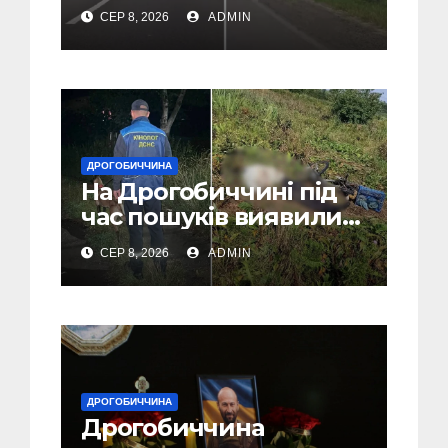
Дрогобиччині (Відео)
СЕР 8, 2026
ADMIN
ДРОГОБИЧЧИНА
На Дрогобиччині під
час пошуків виявили
тіло зниклого чоловіка
СЕР 8, 2026
ADMIN
(Фото)
ДРОГОБИЧЧИНА
Дрогобиччина