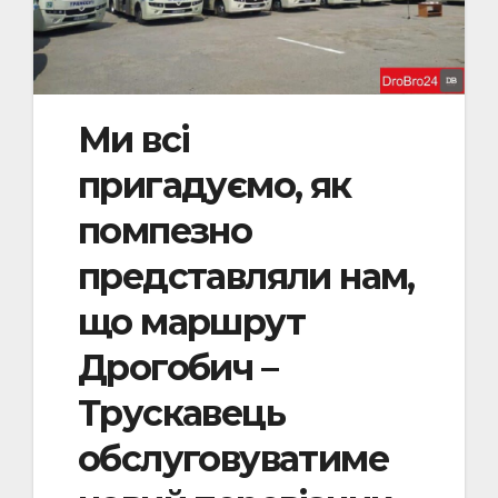
Ми всі
пригадуємо, як
помпезно
представляли нам,
що маршрут
Дрогобич –
Трускавець
обслуговуватиме