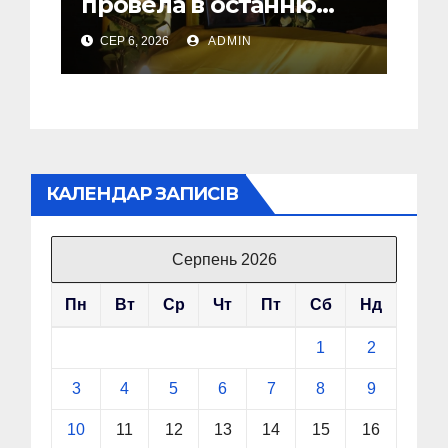
провела в останню
земну дорогу свого
СЕР 6, 2026
ADMIN
Захисника – Олега
Торського
КАЛЕНДАР ЗАПИСІВ
Серпень 2026
Пн
Вт
Ср
Чт
Пт
Сб
Нд
1
2
3
4
5
6
7
8
9
10
11
12
13
14
15
16