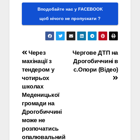
Вподобайте нас у FACEBOOK
щоб нічого не пропускати ?
Навігація
Через
Чергове ДТП на
махінації з
Дрогобиччині в
записів
тендером у
с.Опори (Відео)
чотирьох
школах
Меденицької
громади на
Дрогобиччині
може не
розпочатись
опалювальний