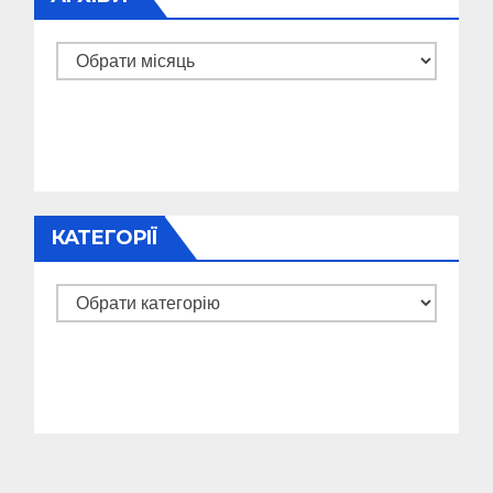
Архіви
КАТЕГОРІЇ
Категорії