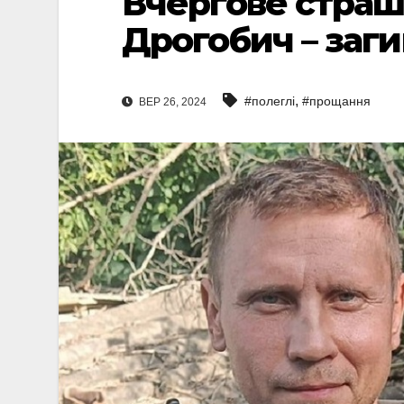
Вчергове страш
Дрогобич – заг
,
#полеглі
#прощання
ВЕР 26, 2024