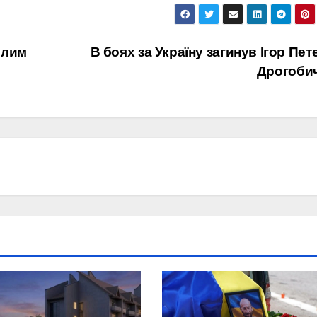
блим
В боях за Україну загинув Ігор Пет
Дрогоби