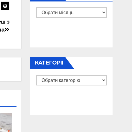
Архіви
еш з
ча
КАТЕГОРІЇ
Категорії