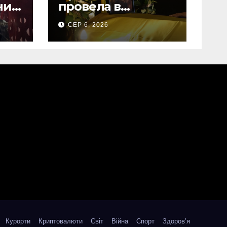
них
провела в
на
останню земну
СЕР 6, 2026
дорогу свого
Захисника – Олега
Торського
Курорти
Криптовалюти
Світ
Війна
Спорт
Здоров’я