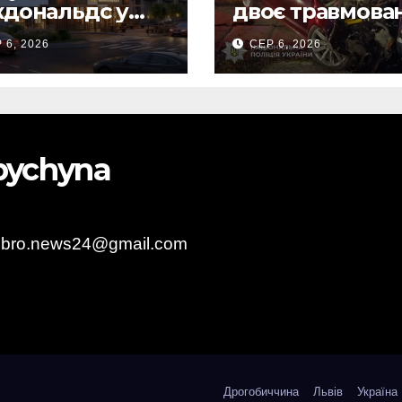
дональдс у
двоє травмова
гобичі? (Фото)
внаслідок ДТП 
 6, 2026
СЕР 6, 2026
Самбірщині
obychyna
obro.news24@gmail.com
Дрогобиччина
Львів
Україна