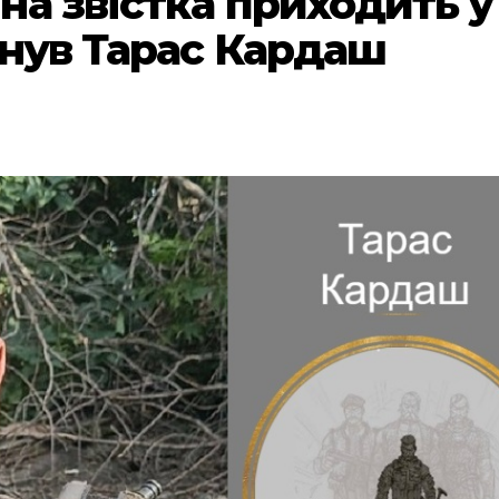
на звістка приходить у
инув Тарас Кардаш