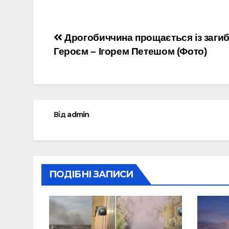
Навігація
Дрогобиччина прощається із заги
Героєм – Ігорем Петешом (Фото)
записів
Від
admin
ПОДІБНІ ЗАПИСИ