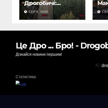
Дрогобичі:
Мак
Повідомляють що
Дро
СЕР 6, 2026
СЕР
горіло 5 гаражів
(Відео)
Це Дро ... Бро! - Drog
Дізнайся новини першим!
📭
dr
Статистика