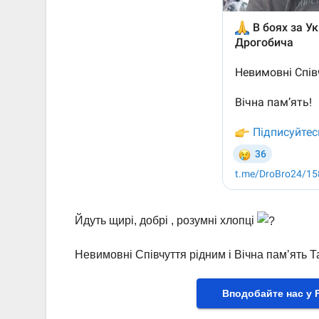
Йдуть щирі, добрі , розумні хлопці
Невимовні Співчуття рідним і Вічна памʼять Т
Вподобайте нас у 