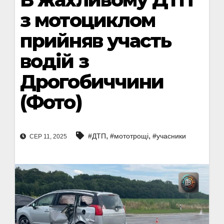
з мотоциклом
прийняв участь
водій з
Дрогобиччини
(Фото)
,
,
#ДТП
#мототрощі
#учасники
СЕР 11, 2025