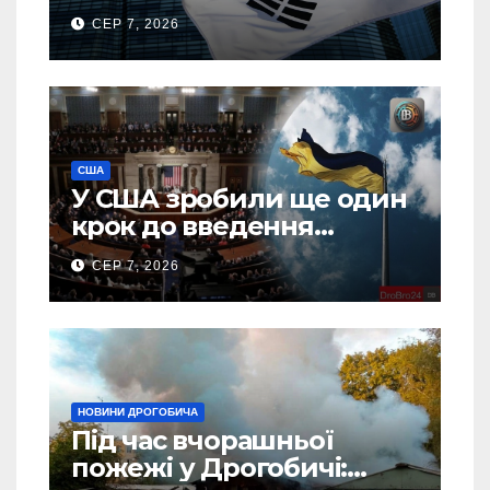
тонн авіапалива
СЕР 7, 2026
США
У США зробили ще один
крок до введення
“пекельних санкцій”
СЕР 7, 2026
проти Росії
НОВИНИ ДРОГОБИЧА
Під час вчорашньої
пожежі у Дрогобичі: