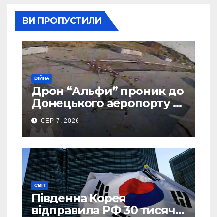
ВИ ПРОПУСТИЛИ
ВІЙНА
Дрон “Альфи” проник до
Донецького аеропорту та
спалив “Шахед” ще до
СЕР 7, 2026
запуску
СВІТ
Південна Корея
відправила РФ 30 тисяч