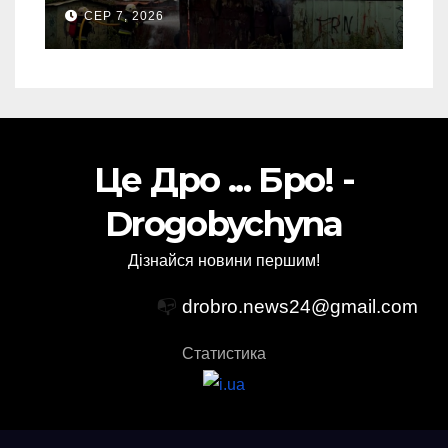
“врятовано” 4 гаражі
СЕР 7, 2026
(Відео)
Це Дро ... Бро! -
Drogobychyna
Дізнайся новини першим!
📭
drobro.news24@gmail.com
Статистика