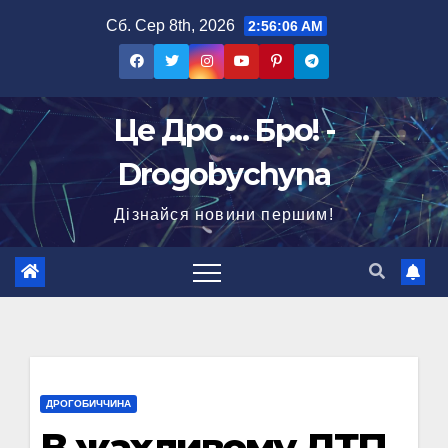
Перейти
Сб. Сер 8th, 2026
2:56:07 AM
до
вмісту
Це Дро ... Бро! -
Drogobychyna
Дізнайся новини першим!
ДРОГОБИЧЧИНА
В жахливому ДТП