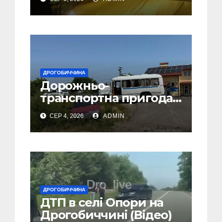
Захисника – Олега
Торського
ДРОГОБИЧЧИНА
Дорожньо-
транспортна пригода
у селі Попелі на
СЕР 4, 2026
ADMIN
Дрогобиччині
ДРОГОБИЧЧИНА
ДТП в селі Опори на
Дрогобиччині (Відео)