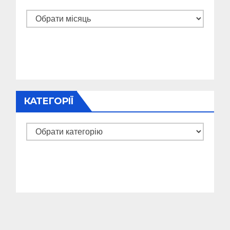
Архіви
КАТЕГОРІЇ
Категорії