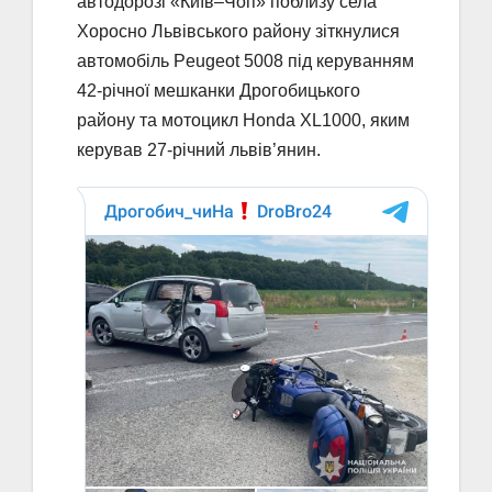
автодорозі «Київ–Чоп» поблизу села
Хоросно Львівського району зіткнулися
автомобіль Peugeot 5008 під керуванням
42-річної мешканки Дрогобицького
району та мотоцикл Honda XL1000, яким
керував 27-річний львів’янин.