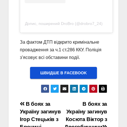
Допис, поширений DroBro (@drobro7_24)
За фактом ДТП відкрито кримінальне
провадження за ч.1 ст.286 ККУ. Поліція
з’ясовує всі обставини події.
ШВИДШЕ В FACEBOOK
Навігація
В боях за
В боях за
Україну загинув
Україну загинув
записів
Ігор Стецьків з
Косюта Віктор з
Брониці
Дрогобиччини