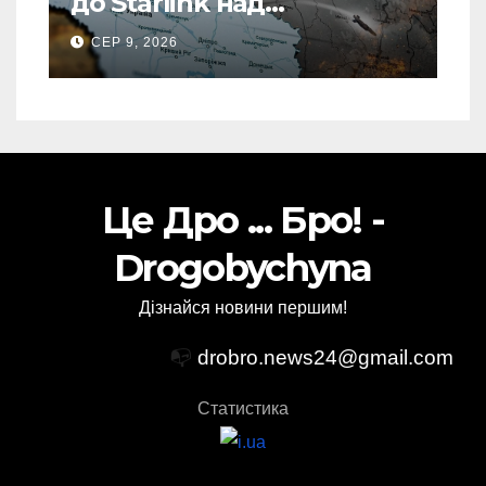
до Starlink над
територією Росії: в одній
СЕР 9, 2026
спеціальній зоні – ЗМІ
Це Дро ... Бро! -
Drogobychyna
Дізнайся новини першим!
📭
drobro.news24@gmail.com
Статистика