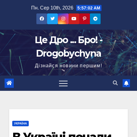
Перейти
Пн. Сер 10th, 2026
5:57:03 AM
до
вмісту
Це Дро ... Бро! -
Drogobychyna
Дізнайся новини першим!
УКРАЇНА
В Україні почали