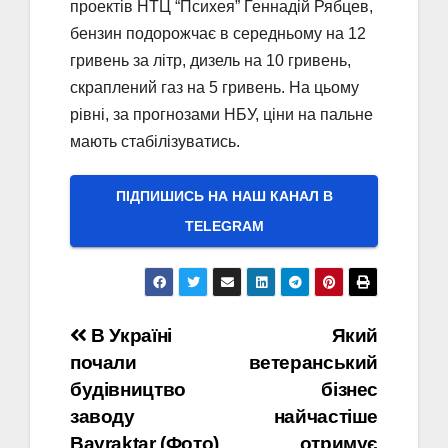
проектів НТЦ “Психея” Геннадій Рябцев,
бензин подорожчає в середньому на 12
гривень за літр, дизель на 10 гривень,
скраплений газ на 5 гривень. На цьому
рівні, за прогнозами НБУ, ціни на пальне
мають стабілізуватись.
ПІДПИШИСЬ НА НАШ КАНАЛ В
ТELEGRAM
Навігація
В Україні
Який
почали
ветеранський
записів
будівництво
бізнес
заводу
найчастіше
Bayraktar (Фото)
отримує