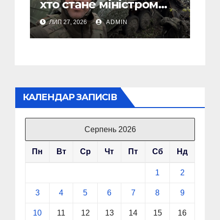
хто стане міністром
оборони України, і
ЛИП 27, 2026
ADMIN
пояснив, чому інакше
не може бути
КАЛЕНДАР ЗАПИСІВ
Серпень 2026
Пн
Вт
Ср
Чт
Пт
Сб
Нд
1
2
3
4
5
6
7
8
9
10
11
12
13
14
15
16