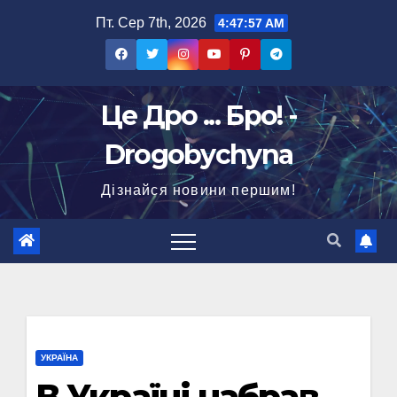
Перейти
Пт. Сер 7th, 2026
4:47:58 AM
до
вмісту
Це Дро ... Бро! -
Drogobychyna
Дізнайся новини першим!
УКРАЇНА
В Україні набрав