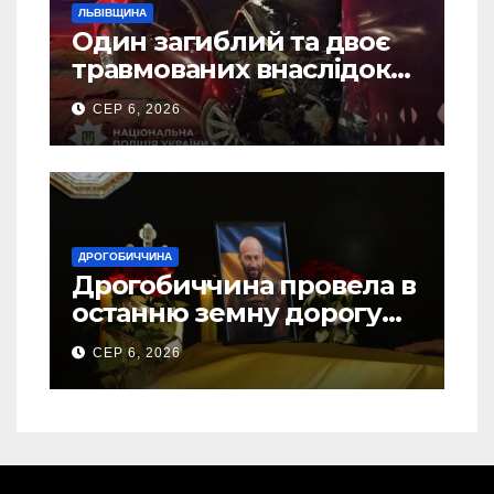
ЛЬВІВЩИНА
Один загиблий та двоє
травмованих внаслідок
ДТП на Самбірщині
СЕР 6, 2026
ДРОГОБИЧЧИНА
Дрогобиччина провела в
останню земну дорогу
свого Захисника – Олега
СЕР 6, 2026
Торського