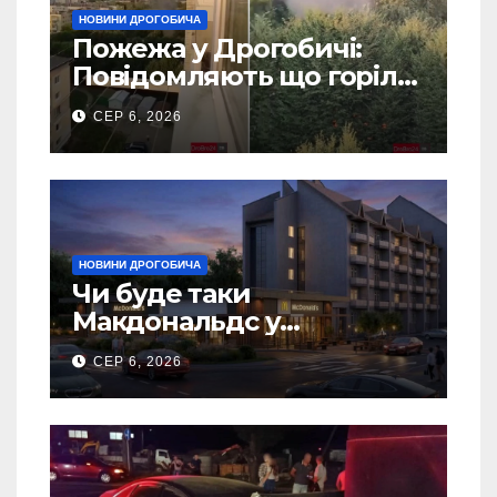
НОВИНИ ДРОГОБИЧА
Пожежа у Дрогобичі:
Повідомляють що горіло
5 гаражів (Відео)
СЕР 6, 2026
НОВИНИ ДРОГОБИЧА
Чи буде таки
Макдональдс у
Дрогобичі? (Фото)
СЕР 6, 2026