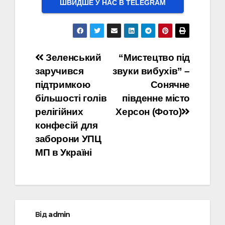
ШВИДШЕ У НАС В ТELEGRAM
Навігація
Зеленський
“Мистецтво під
заручився
звуки вибухів” –
записів
підтримкою
Сонячне
більшості голів
південне місто
релігійних
Херсон (Фото)
конфесій для
заборони УПЦ
МП в Україні
Від
admin