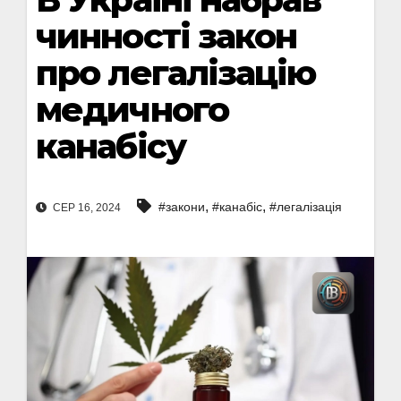
чинності закон
про легалізацію
медичного
канабісу
,
,
#закони
#канабіс
#легалізація
СЕР 16, 2024