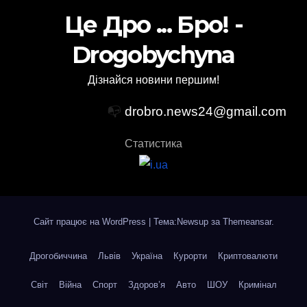
Це Дро ... Бро! -
Drogobychyna
Дізнайся новини першим!
📭
drobro.news24@gmail.com
Статистика
Сайт працює на WordPress
|
Тема:Newsup за
Themeansar
.
Дрогобиччина
Львів
Україна
Курорти
Криптовалюти
Світ
Війна
Спорт
Здоров’я
Авто
ШОУ
Кримінал