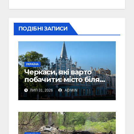
ПОДІБНІ ЗАПИСИ
УКРАЇНА
Черкаси, які варто
побачити: місто біля
Дніпра, зелені парки
ЛИП 31, 2026
ADMIN
та місця з особливою
атмосферою