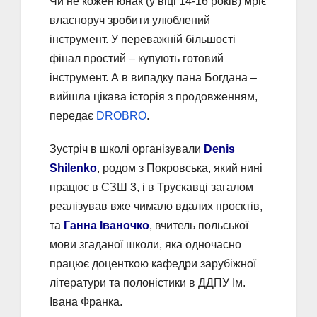
Чи не кожен юнак (у віці 14-16 років) мріє
власноруч зробити улюблений
інструмент. У переважній більшості
фінал простий – купують готовий
інструмент. А в випадку пана Богдана –
вийшла цікава історія з продовженням,
передає
DROBRO
.
Зустріч в школі організували
Denis
Shilenko
, родом з Покровська, який нині
працює в СЗШ 3, і в Трускавці загалом
реалізував вже чимало вдалих проєктів,
та
Ганна Іваночко
, вчитель польської
мови згаданої школи, яка одночасно
працює доценткою кафедри зарубіжної
літератури та полоністики в ДДПУ Ім.
Івана Франка.