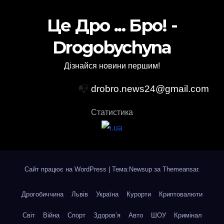
Це Дро ... Бро! -
Drogobychyna
Дізнайся новини першим!
📭
drobro.news24@gmail.com
Статистика
Сайт працює на WordPress
|
Тема:Newsup за
Themeansar
.
Дрогобиччина
Львів
Україна
Курорти
Криптовалюти
Світ
Війна
Спорт
Здоров’я
Авто
ШОУ
Кримінал