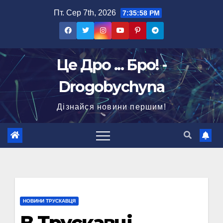
Перейти
Пт. Сер 7th, 2026
7:35:59 PM
до
вмісту
Це Дро ... Бро! -
Drogobychyna
Дізнайся новини першим!
НОВИНИ ТРУСКАВЦЯ
В Трускавці