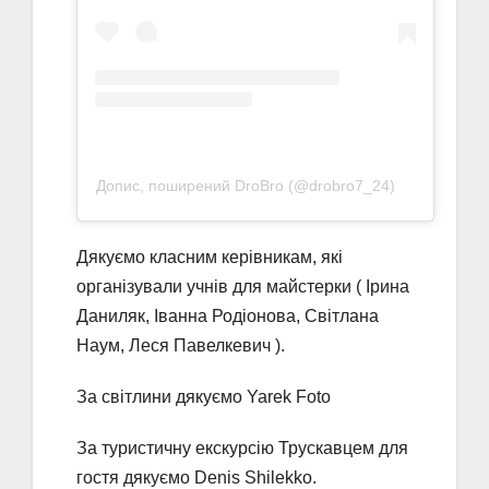
Допис, поширений DroBro (@drobro7_24)
Дякуємо класним керівникам, які
організували учнів для майстерки ( Ірина
Даниляк, Іванна Родіонова, Світлана
Наум, Леся Павелкевич ).
За світлини дякуємо Yarek Foto
За туристичну екскурсію Трускавцем для
гостя дякуємо Denis Shilekko.