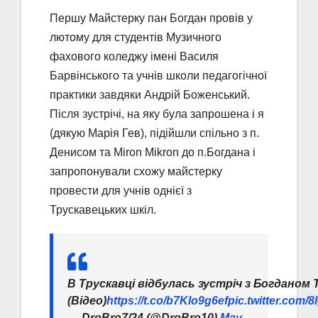
Першу Майстерку пан Богдан провів у
лютому для студентів Музичного
фахового коледжу імені Василя
Барвінського та учнів школи педагогічної
практики завдяки Андрій Боженський.
Після зустрічі, на яку була запрошена і я
(дякую Марія Гев), підійшли спільно з п.
Денисом та Miron Mikron до п.Богдана і
запропонували схожу майстерку
провести для учнів однієї з
Трускавецьких шкіл.
В Трускавці відбулась зустріч з Богданом
(Відео)
https://t.co/b7Klo9g6ef
pic.twitter.com
— DroBro7/24 (@DroBro10)
May