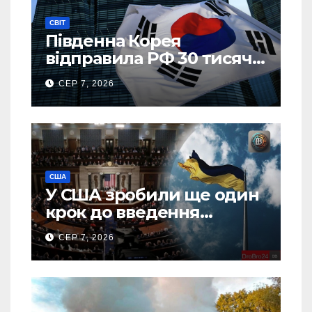
СВІТ
Південна Корея
відправила РФ 30 тисяч
тонн авіапалива
СЕР 7, 2026
США
У США зробили ще один
крок до введення
“пекельних санкцій”
СЕР 7, 2026
проти Росії