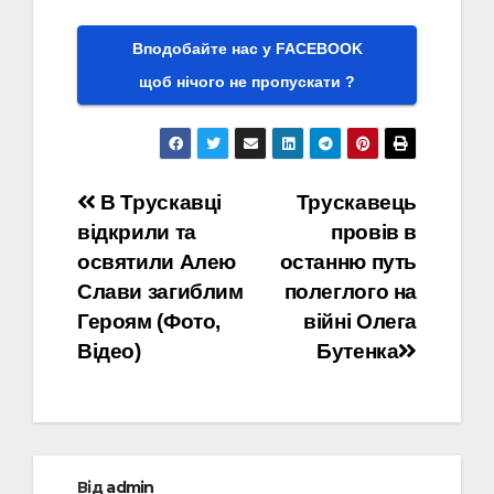
Вподобайте нас у FACEBOOK
щоб нічого не пропускати ?
Навігація
В Трускавці
Трускавець
відкрили та
провів в
записів
освятили Алею
останню путь
Слави загиблим
полеглого на
Героям (Фото,
війні Олега
Відео)
Бутенка
Від
admin