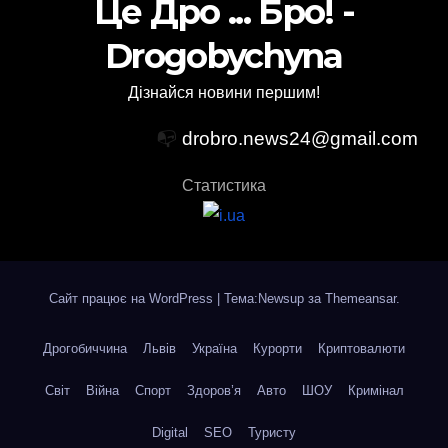
Це Дро ... Бро! -
Drogobychyna
Дізнайся новини першим!
📭
drobro.news24@gmail.com
Статистика
Сайт працює на WordPress
|
Тема:Newsup за
Themeansar
.
Дрогобиччина
Львів
Україна
Курорти
Криптовалюти
Світ
Війна
Спорт
Здоров’я
Авто
ШОУ
Кримінал
Digital
SEO
Туристу