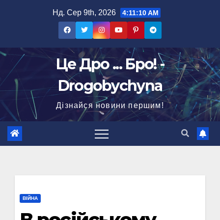
Перейти
Нд. Сер 9th, 2026
4:11:11 AM
до
вмісту
Це Дро ... Бро! -
Drogobychyna
Дізнайся новини першим!
ВІЙНА
В російському