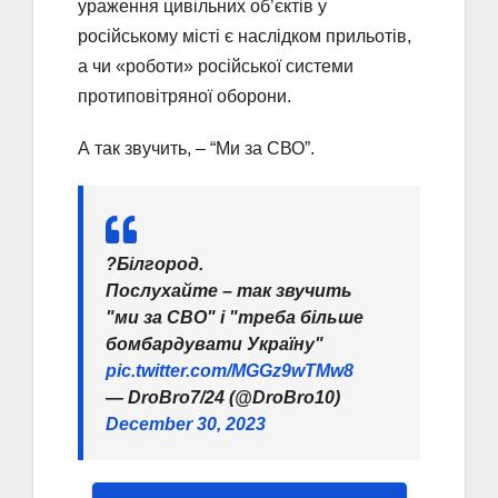
ураження цивільних об’єктів у
російському місті є наслідком прильотів,
а чи «роботи» російської системи
протиповітряної оборони.
А так звучить, – “Ми за СВО”.
?Білгород.
Послухайте – так звучить
"ми за СВО" і "треба більше
бомбардувати Україну"
pic.twitter.com/MGGz9wTMw8
— DroBro7/24 (@DroBro10)
December 30, 2023