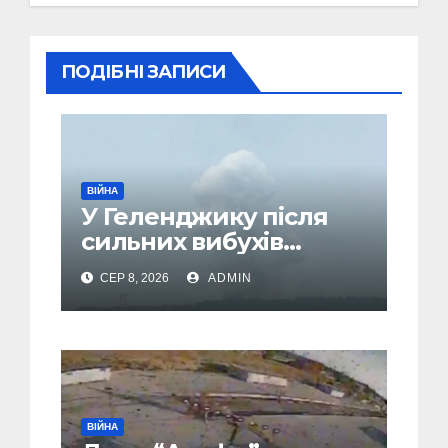
ПОДІБНІ ЗАПИСИ
ВІЙНА
У Геленджику після
сильних вибухів
почалася масова
СЕР 8, 2026
ADMIN
евакуація
ВІЙНА