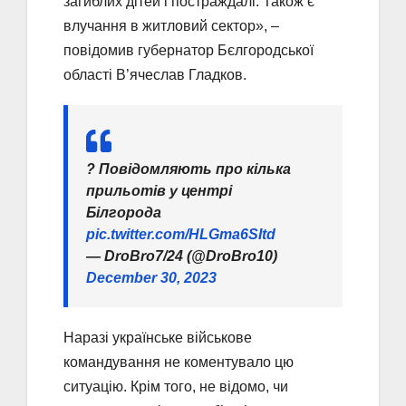
загиблих дітей і постраждалі. Також є
влучання в житловий сектор», –
повідомив губернатор Бєлгородської
області В’ячеслав Гладков.
? Повідомляють про кілька
прильотів у центрі
Білгорода
pic.twitter.com/HLGma6SItd
— DroBro7/24 (@DroBro10)
December 30, 2023
Наразі українське військове
командування не коментувало цю
ситуацію. Крім того, не відомо, чи