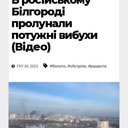
Білгороді
пролунали
потужні вибухи
(Відео)
,
,
#болото
#обстріли
#рашисти
ГРУ 30, 2023