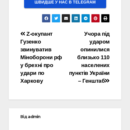
ШВИДШЕ У НАС В ТELEGRAM
Навігація
Z-окупант
Учора під
Гузенко
ударом
записів
звинуватив
опинилися
Міноборони рф
близько 110
у брехні про
населених
удари по
пунктів України
Харкову
– Генштаб
Від
admin