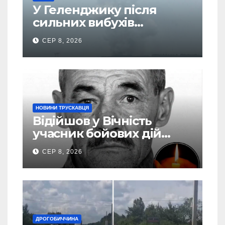
У Геленджику після
сильних вибухів
почалася масова
СЕР 8, 2026
евакуація
НОВИНИ ТРУСКАВЦЯ
Відійшов у Вічність
учасник бойових дій
Василь Іваникович зі
СЕР 8, 2026
Станилі
ДРОГОБИЧЧИНА