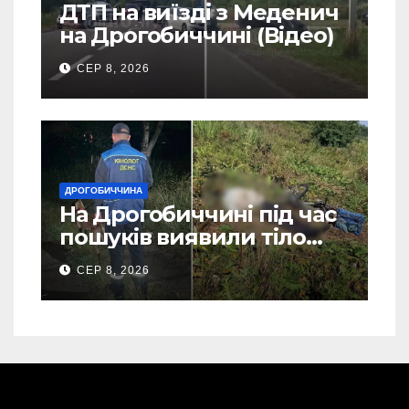
ДТП на виїзді з Меденич
на Дрогобиччині (Відео)
СЕР 8, 2026
ДРОГОБИЧЧИНА
На Дрогобиччині під час
пошуків виявили тіло
зниклого чоловіка (Фото)
СЕР 8, 2026