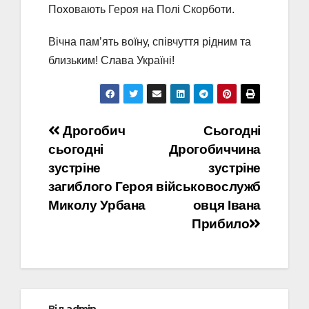
Поховають Героя на Полі Скорботи.
Вічна пам’ять воїну, співчуття рідним та
близьким! Слава Україні!
Навігація
Дрогобич
Сьогодні
сьогодні
Дрогобиччина
записів
зустріне
зустріне
загиблого Героя
військовослужб
Миколу Урбана
овця Івана
Прибило
Від
admin