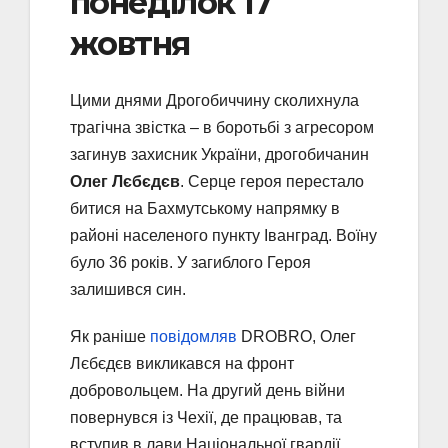
понеділок 17
жовтня
Цими днями Дрогобиччину сколихнула
трагічна звістка – в боротьбі з агресором
загинув захисник України, дрогобичанин
Олег Лєбєдєв
. Серце героя перестало
битися на Бахмутському напрямку в
районі населеного пункту Іванград. Воїну
було 36 років. У загиблого Героя
залишився син.
Як раніше
повідомляв
DROBRO, Олег
Лєбєдєв викликався на фронт
добровольцем. На другий день війни
повернувся із Чехії, де працював, та
вступив в лави Національної гвардії