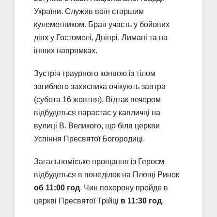
України. Служив воїн старшим
кулеметником. Брав участь у бойових
діях у Гостомелі, Дніпрі, Лимані та на
інших напрямках.
Зустріч траурного конвою із тілом
загиблого захисника очікують завтра
(субота 16 жовтня). Відтак вечером
відбудеться парастас у капличці на
вулиці В. Великого, що біля церкви
Успіння Пресвятої Богородиці.
Загальноміське прощання із Героєм
відбудеться в понеділок на Площі Ринок
об 11:00 год
. Чин похорону пройде в
церкві Пресвятої Трійці
в 11:30 год
.