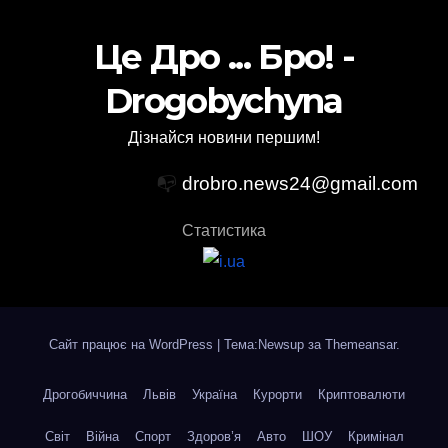
Це Дро ... Бро! -
Drogobychyna
Дізнайся новини першим!
📭
drobro.news24@gmail.com
Статистика
Сайт працює на WordPress
|
Тема:Newsup за
Themeansar
.
Дрогобиччина
Львів
Україна
Курорти
Криптовалюти
Світ
Війна
Спорт
Здоров’я
Авто
ШОУ
Кримінал