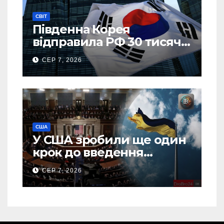
СВІТ
Південна Корея
відправила РФ 30 тисяч
тонн авіапалива
СЕР 7, 2026
США
У США зробили ще один
крок до введення
“пекельних санкцій”
СЕР 7, 2026
проти Росії