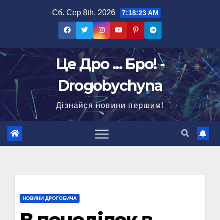
Перейти
Сб. Сер 8th, 2026
7:18:24 AM
до
вмісту
Це Дро ... Бро! -
Drogobychyna
Дізнайся новини першим!
НОВИНИ ДРОГОБИЧА
В понеділок в