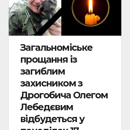
Загальноміське
прощання із
загиблим
захисником з
Дрогобича Олегом
Лебедєвим
відбудеться у