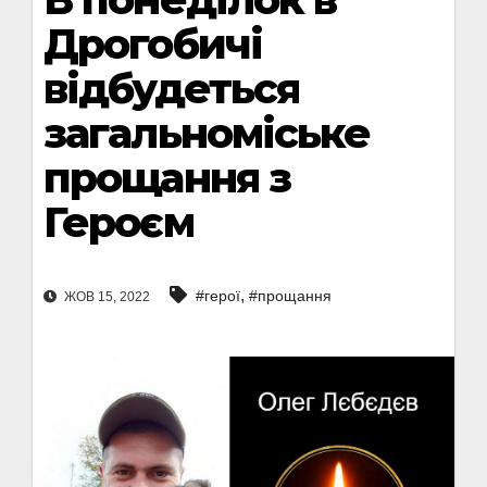
Дрогобичі
відбудеться
загальноміське
прощання з
Героєм
,
#герої
#прощання
ЖОВ 15, 2022