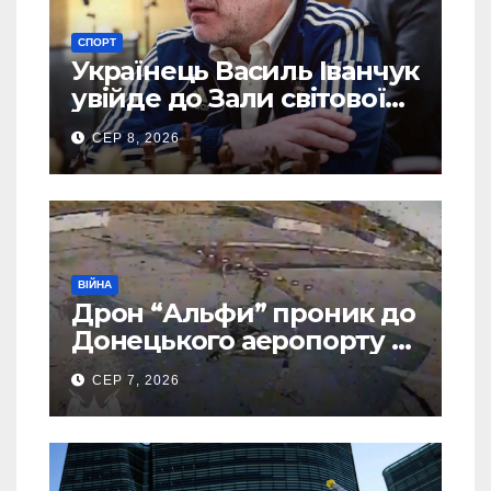
СПОРТ
Українець Василь Іванчук
увійде до Зали світової
шахової слави
СЕР 8, 2026
ВІЙНА
Дрон “Альфи” проник до
Донецького аеропорту та
спалив “Шахед” ще до
СЕР 7, 2026
запуску