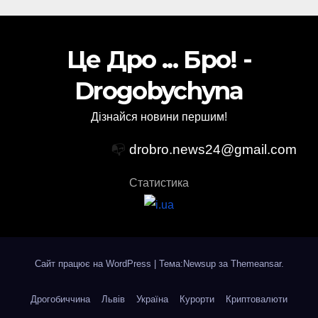
Це Дро ... Бро! -
Drogobychyna
Дізнайся новини першим!
📭
drobro.news24@gmail.com
Статистика
Сайт працює на WordPress
|
Тема:Newsup за
Themeansar
.
Дрогобиччина
Львів
Україна
Курорти
Криптовалюти