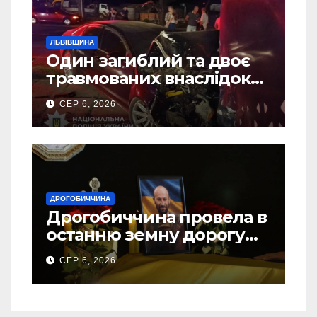
ЛЬВІВЩИНА
Один загиблий та двоє
травмованих внаслідок
ДТП на Самбірщині
СЕР 6, 2026
ДРОГОБИЧЧИНА
Дрогобиччина провела в
останню земну дорогу
свого Захисника – Олега
СЕР 6, 2026
Торського