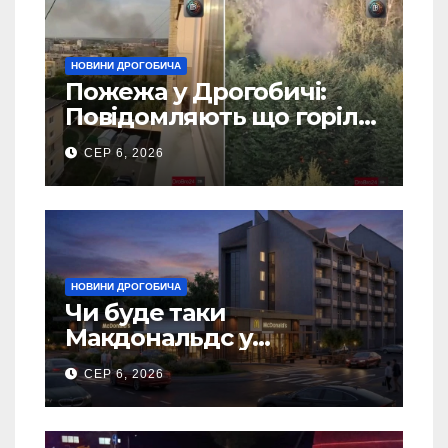
НОВИНИ ДРОГОБИЧА
Пожежа у Дрогобичі:
Повідомляють що горіло
5 гаражів (Відео)
СЕР 6, 2026
НОВИНИ ДРОГОБИЧА
Чи буде таки
Макдональдс у
Дрогобичі? (Фото)
СЕР 6, 2026