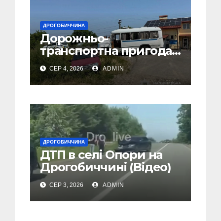
ДРОГОБИЧЧИНА
Дорожньо-
транспортна пригода
у селі Попелі на
СЕР 4, 2026
ADMIN
Дрогобиччині
ДРОГОБИЧЧИНА
ДТП в селі Опори на
Дрогобиччині (Відео)
СЕР 3, 2026
ADMIN