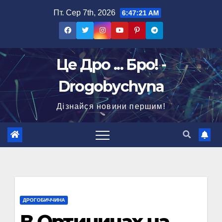
Перейти
Пт. Сер 7th, 2026
6:47:22 AM
до
вмісту
Це Дро ... Бро! -
Drogobychyna
Дізнайся новини першим!
ДРОГОБИЧЧИНА
В Ортиничах на