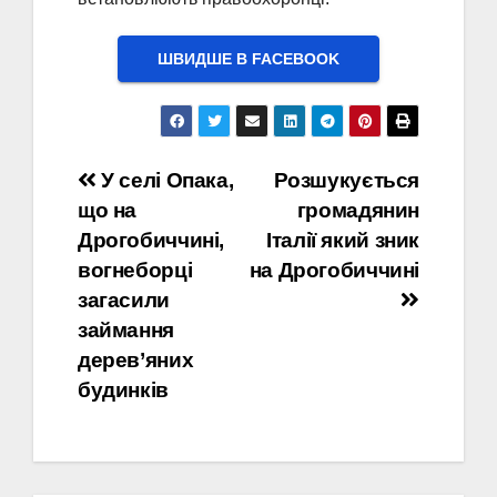
ШВИДШЕ В FACEBOOK
Навігація
У селі Опака,
Розшукується
що на
громадянин
записів
Дрогобиччині,
Італії який зник
вогнеборці
на Дрогобиччині
загасили
займання
дерев’яних
будинків