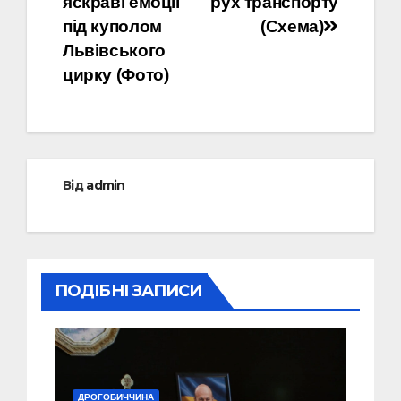
яскраві емоції
рух транспорту
під куполом
(Схема)
Львівського
цирку (Фото)
Від
admin
ПОДІБНІ ЗАПИСИ
ДРОГОБИЧЧИНА