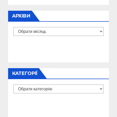
АРХІВИ
Архіви
КАТЕГОРІЇ
Категорії