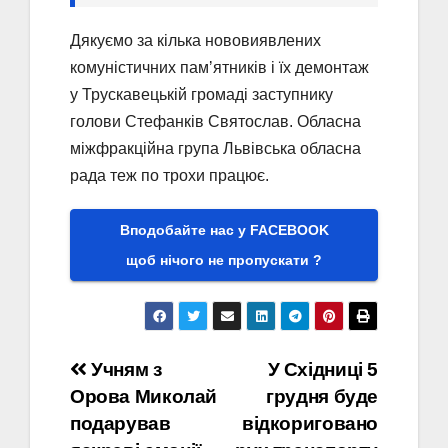
Дякуємо за кілька нововиявлених
комуністичних памʼятників і їх демонтаж
у Трускавецькій громаді заступнику
голови Стефанків Святослав. Обласна
міжфракційна група Львівська обласна
рада теж по трохи працює.
Вподобайте нас у FACEBOOK
щоб нічого не пропускати ?
Навігація
Учням з
У Східниці 5
Орова Миколай
грудня буде
записів
подарував
відкориговано