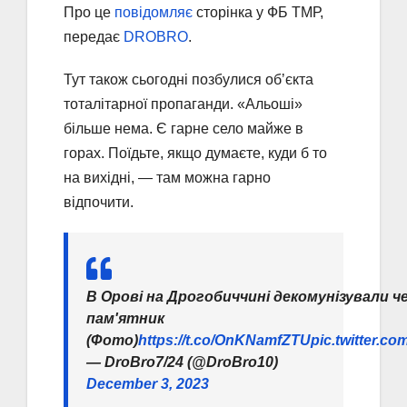
Про це
повідомляє
сторінка у ФБ ТМР,
передає
DROBRO
.
Тут також сьогодні позбулися обʼєкта
тоталітарної пропаганди. «Альоші»
більше нема. Є гарне село майже в
горах. Поїдьте, якщо думаєте, куди б то
на вихідні, — там можна гарно
відпочити.
В Орові на Дрогобиччині декомунізували ч
пам'ятник
(Фото)
https://t.co/OnKNamfZTU
pic.twitter.
— DroBro7/24 (@DroBro10)
December 3, 2023