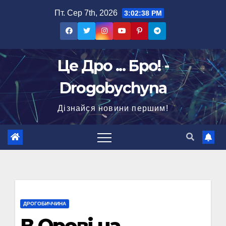
Перейти
Пт. Сер 7th, 2026
3:02:39 PM
до
вмісту
Це Дро ... Бро! -
Drogobychyna
Дізнайся новини першим!
ДРОГОБИЧЧИНА
В Орові на