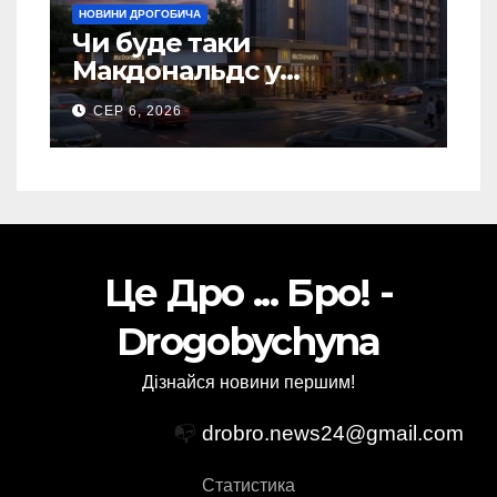
НОВИНИ ДРОГОБИЧА
Чи буде таки
Макдональдс у
Дрогобичі? (Фото)
СЕР 6, 2026
Це Дро ... Бро! -
Drogobychyna
Дізнайся новини першим!
📭
drobro.news24@gmail.com
Статистика