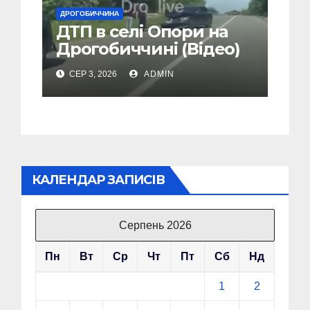
ДРОГОБИЧЧИНА
ДТП в селі Опори на
Дрогобиччині (Відео)
СЕР 3, 2026
ADMIN
КАЛЕНДАР ЗАПИСІВ
Серпень 2026
Пн
Вт
Ср
Чт
Пт
Сб
Нд
1
2