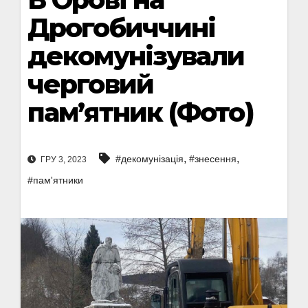
Дрогобиччині
декомунізували
черговий
пам’ятник (Фото)
,
,
#декомунізація
#знесення
ГРУ 3, 2023
#пам'ятники