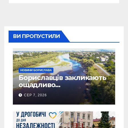
ВИ ПРОПУСТИЛИ
НОВИНИ БОРИСЛАВА
Бориславців закликають
ощадливо
використовувати воду
СЕР 7, 2026