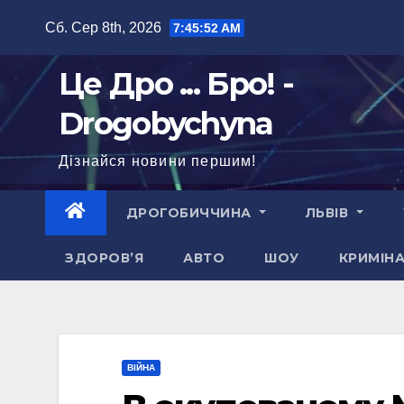
Перейти
Сб. Сер 8th, 2026
7:45:53 AM
до
вмісту
Це Дро ... Бро! -
Drogobychyna
Дізнайся новини першим!
ДРОГОБИЧЧИНА
ЛЬВІВ
ЗДОРОВ’Я
АВТО
ШОУ
КРИМІН
ВІЙНА