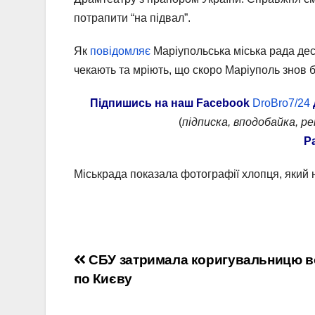
потрапити “на підвал”.
Як
повідомляє
Маріупольська міська рада деся
чекають та мріють, що скоро Маріуполь знов б
Підпишись на наш
Facebook
DroBro7/24
(
підписка, вподобайка, р
Р
Міськрада показала фотографії хлопця, який 
Навігація
СБУ затримала коригувальницю в
по Києву
записів