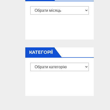
Архіви
КАТЕГОРІЇ
Категорії