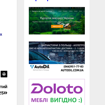
ах
стий
25