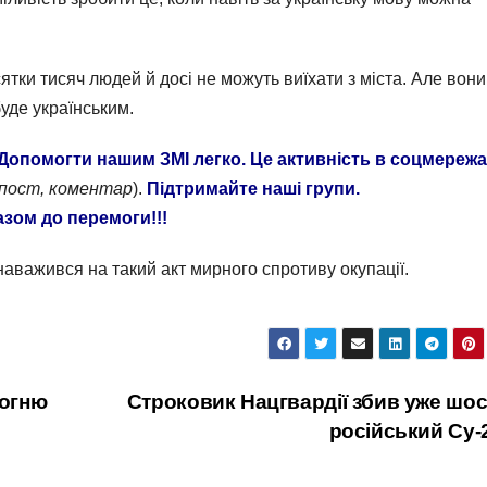
тки тисяч людей й досі не можуть виїхати з міста. Але вони
уде українським.
Допомогти нашим ЗМІ легко. Це активність в соцмереж
епост, коментар
).
Підтримайте наші групи.
азом до перемоги!!!
наважився на такий акт мирного спротиву окупації.
огню
Строковик Нацгвардії збив уже шо
російський Су-