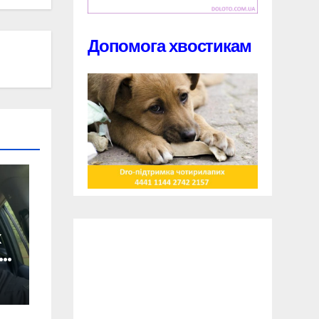
Допомога хвостикам
х