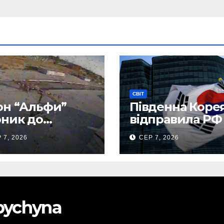
СВІТ
н “Альфи”
Південна Коре
ник до
відправила РФ
нецького
тисяч тонн
 7, 2026
СЕР 7, 2026
опорту та
авіапалива
лив “Шахед”
до запуску
obychyna