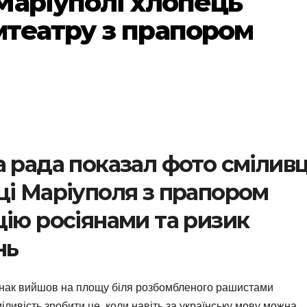
Маріуполі хлопець
театру з прапором
 рада показал фото сміливц
ці Маріуполя з прапором
цію росіянами та ризик
нь
Юнак вийшов на площу біля розбомбленого рашистами
ливість зробити це, коли навіть за українську мову можна