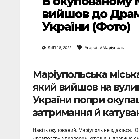
В окупованому 
вийшов до Драм
України (Фото)
,
#герої
#Маріуполь
ЛИП 18, 2022
Маріупольська міська
який вийшов на вули
України попри окупа
затримання й катува
Навіть окупований, Маріуполь не здається. 
Драмтеатру з прапором України. Справжня смі