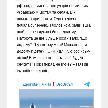
рф завдає масованих ударів по мирним
українським містам та селам. Він
вимагав припинити. Одна з дівчат
почала суперечку з чоловіком, заявивши,
щоб він не слухав і йшов додому.
Патріота це ще більше розгнівало. “Що
додому? Я у своєму місті! Можливо, ви
додому підете? (…) Я йду і чую російську
пісню! Вам ракет не вистачає? будете
слухати? Поки поряд не в’є*є? – заявив
емоційно чоловік.