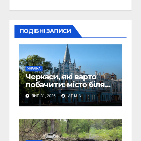
ПОДІБНІ ЗАПИСИ
УКРАЇНА
Черкаси, які варто
побачити: місто біля
Дніпра, зелені парки
ЛИП 31, 2026
ADMIN
та місця з особливою
атмосферою