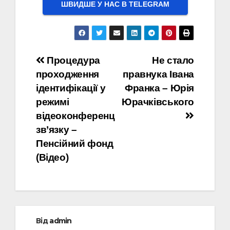
ШВИДШЕ У НАС В ТELEGRAM
Навігація
Процедура
Не стало
проходження
правнука Івана
записів
ідентифікації у
Франка – Юрія
режимі
Юрачківського
відеоконференц
зв’язку –
Пенсійний фонд
(Відео)
Від
admin