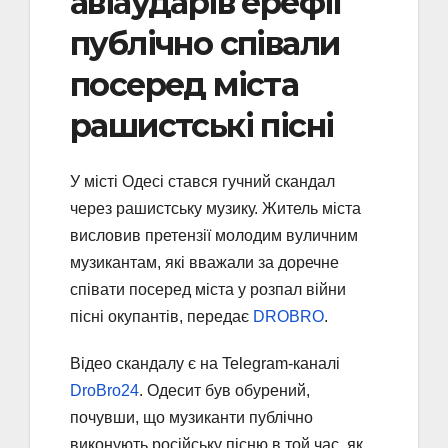
авіаударів ерефії
публічно співали
посеред міста
рашистські пісні
У місті Одесі стався гучний скандал
через рашистську музику. Житель міста
висловив претензії молодим вуличним
музикантам, які вважали за доречне
співати посеред міста у розпал війни
пісні окупантів, передає
DROBRO
.
Відео скандалу є на Telegram-каналі
DroBro24
. Одесит був обурений,
почувши, що музиканти публічно
виконують російську пісню в той час, як