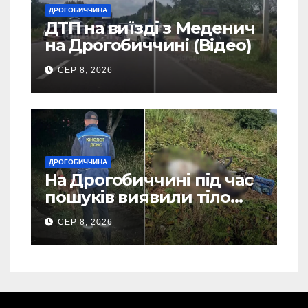
ДРОГОБИЧЧИНА
ДТП на виїзді з Меденич
на Дрогобиччині (Відео)
СЕР 8, 2026
ДРОГОБИЧЧИНА
На Дрогобиччині під час
пошуків виявили тіло
зниклого чоловіка (Фото)
СЕР 8, 2026