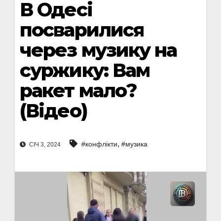
В Одесі
посварилися
через музику на
суржику: Вам
ракет мало?
(Відео)
,
#конфлікти
#музика
СІЧ 3, 2024