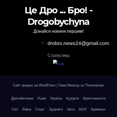
Це Дро ... Бро! -
Drogobychyna
Дізнайся новини першим!
📭
drobro.news24@gmail.com
Статистика
Сайт працює на WordPress
|
Тема:Newsup за
Themeansar
.
Дрогобиччина
Львів
Україна
Курорти
Криптовалюти
Світ
Війна
Спорт
Здоров’я
Авто
ШОУ
Кримінал