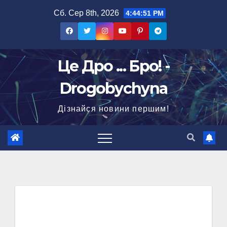
Перейти
Сб. Сер 8th, 2026
4:44:52 PM
до
вмісту
Це Дро ... Бро! -
Drogobychyna
Дізнайся новини першим!