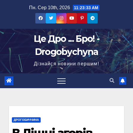
Перейти
Пн. Сер 10th, 2026
11:23:34 AM
до
вмісту
Це Дро ... Бро! -
Drogobychyna
Дізнайся новини першим!
ДРОГОБИЧЧИНА
В Лішні згорів