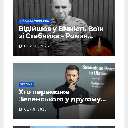
НОВИНИ СТЕБНИКА
Відійшов у Вічність Воїн
зі Стебника – Роман
Кучера
СЕР 10, 2026
УКРАЇНА
Хто переможе
Зеленського у другому
турі виборів президента
СЕР 9, 2026
України – новий рейтинг
SOCIS