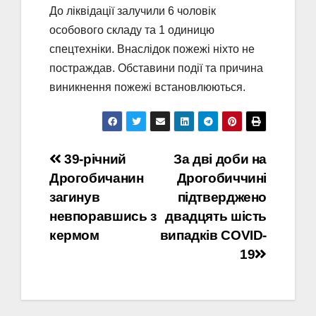
До ліквідації залучили 6 чоловік
особового складу та 1 одиницю
спецтехніки. Внаслідок пожежі ніхто не
постраждав. Обставини події та причина
виникнення пожежі встановлюються.
Навігація
39-річний
За дві доби на
Дрогобичанин
Дрогобиччині
записів
загинув
підтверджено
невпоравшись з
двадцять шість
кермом
випадків COVID-
19