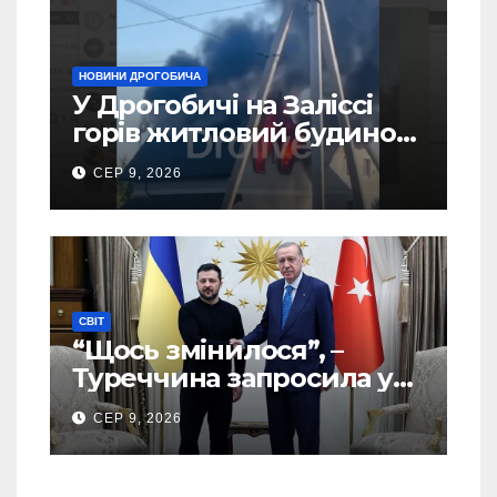
НОВИНИ ДРОГОБИЧА
У Дрогобичі на Заліссі
горів житловий будинок
(Відео)
СЕР 9, 2026
СВІТ
“Щось змінилося”, –
Туреччина запросила у
США дозвіл передати
СЕР 9, 2026
Україні ATACMS та M270