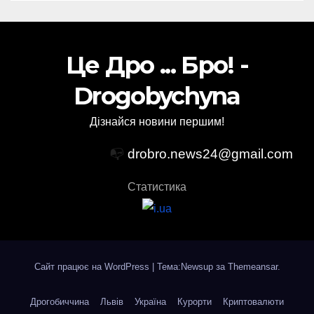
Це Дро ... Бро! -
Drogobychyna
Дізнайся новини першим!
📭
drobro.news24@gmail.com
Статистика
Сайт працює на WordPress
|
Тема:Newsup за
Themeansar
.
Дрогобиччина
Львів
Україна
Курорти
Криптовалюти