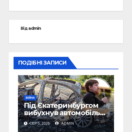
Від
admin
ПОДІБНІ ЗАПИСИ
ВІЙНА
Під Єкатеринбургом
вибухнув автомобіль
голови компанії-
СЕР 5, 2026
ADMIN
виробника дронів