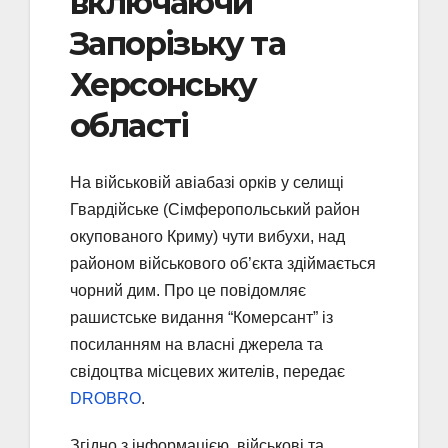
включаючи
Запорізьку та
Херсонську
області
На військовій авіабазі орків у селищі
Гвардійське (Сімферопольський район
окупованого Криму) чути вибухи, над
районом військового об’єкта здіймається
чорний дим. Про це повідомляє
рашистське видання “Комерсант” із
посиланням на власні джерела та
свідоцтва місцевих жителів, передає
DROBRO
.
Згідно з інформацією, військові та