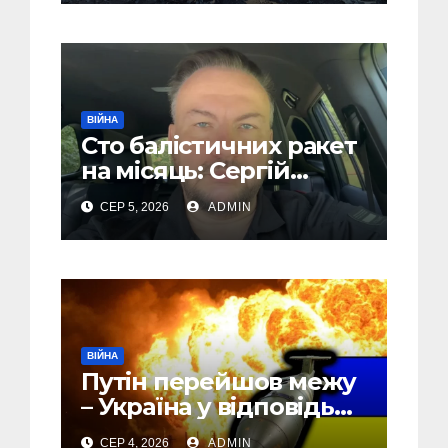
“Упир” – перші
подробиці
ВІЙНА
Сто балістичних ракет
на місяць: Сергій
“Флеш” закликав
СЕР 5, 2026
ADMIN
українців готуватися
до гіршого
ВІЙНА
Путін перейшов межу
– Україна у відповідь
почала бомбити новий
СЕР 4, 2026
ADMIN