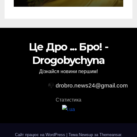
Торського
Це Дро ... Бро! -
Drogobychyna
Дізнайся новини першим!
📭
drobro.news24@gmail.com
Статистика
Сайт працює на WordPress
|
Тема:Newsup за
Themeansar
.