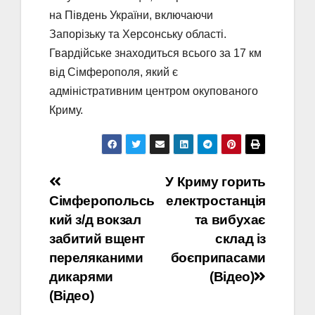
на Південь України, включаючи
Запорізьку та Херсонську області.
Гвардійське знаходиться всього за 17 км
від Сімферополя, який є
адміністративним центром окупованого
Криму.
Навігація
У Криму горить
Сімферопольсь
електростанція
записів
кий з/д вокзал
та вибухає
забитий вщент
склад із
переляканими
боєприпасами
дикарями
(Відео)
(Відео)