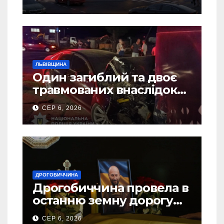
ЛЬВІВЩИНА
Один загиблий та двоє
травмованих внаслідок
ДТП на Самбірщині
СЕР 6, 2026
ДРОГОБИЧЧИНА
Дрогобиччина провела в
останню земну дорогу
свого Захисника – Олега
СЕР 6, 2026