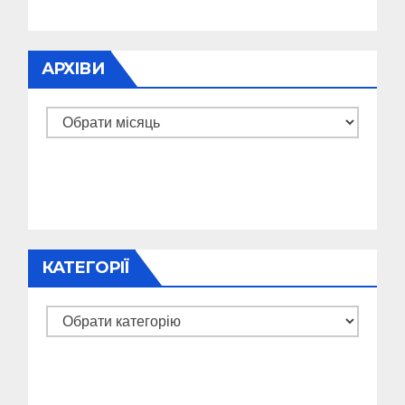
АРХІВИ
Архіви
КАТЕГОРІЇ
Категорії