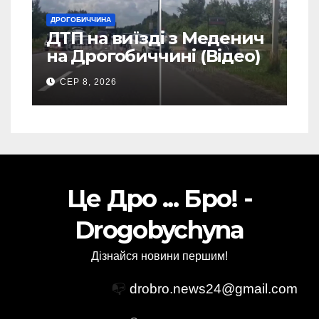
ДРОГОБИЧЧИНА
ДТП на виїзді з Меденич
на Дрогобиччині (Відео)
СЕР 8, 2026
Це Дро ... Бро! -
Drogobychyna
Дізнайся новини першим!
📭
drobro.news24@gmail.com