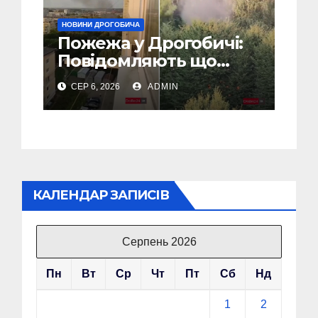
НОВИНИ ДРОГОБИЧА
Пожежа у Дрогобичі:
Повідомляють що
горіло 5 гаражів
СЕР 6, 2026
ADMIN
(Відео)
КАЛЕНДАР ЗАПИСІВ
Серпень 2026
Пн
Вт
Ср
Чт
Пт
Сб
Нд
1
2