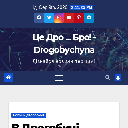
Перейти
Нд. Сер 9th, 2026
2:11:26 PM
до
вмісту
Це Дро ... Бро! -
Drogobychyna
Дізнайся новини першим!
НОВИНИ ДРОГОБИЧА
В Дрогобичі