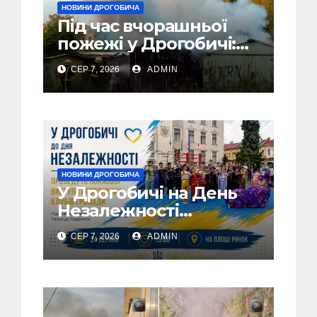
НОВИНИ ДРОГОБИЧА
Під час вчорашньої
пожежі у Дрогобичі:
“врятовано” 4 гаражі
СЕР 7, 2026
ADMIN
(Відео)
НОВИНИ ДРОГОБИЧА
У Дрогобичі на День
Незалежності
виступатимуть
СЕР 7, 2026
ADMIN
спортивні клубів
громадии