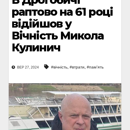
раптово на 61 році
відійшов у
Вічність Микола
Кулинич
,
,
#вічність
#втрати
#пам'ять
ВЕР 27, 2024