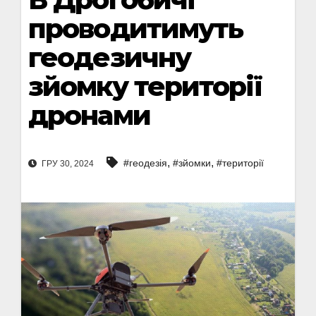
проводитимуть
геодезичну
зйомку території
дронами
,
,
#геодезія
#зйомки
#території
ГРУ 30, 2024