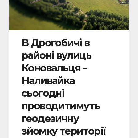
В Дрогобичі в
районі вулиць
Коновальця –
Наливайка
сьогодні
проводитимуть
геодезичну
зйомку території