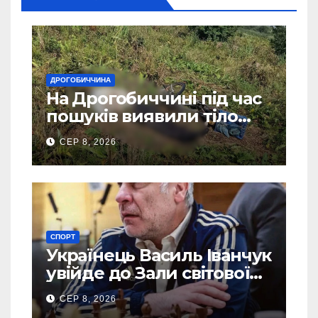
ДРОГОБИЧЧИНА
На Дрогобиччині під час
пошуків виявили тіло
зниклого чоловіка
СЕР 8, 2026
СПОРТ
Українець Василь Іванчук
увійде до Зали світової
шахової слави
СЕР 8, 2026