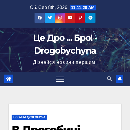
Перейти
Сб. Сер 8th, 2026
11:11:30 AM
до
вмісту
Це Дро ... Бро! -
Drogobychyna
Дізнайся новини першим!
НОВИНИ ДРОГОБИЧА
В Дрогобичі