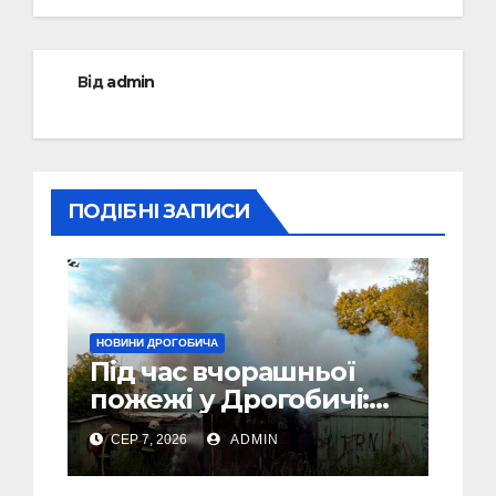
Від
admin
ПОДІБНІ ЗАПИСИ
НОВИНИ ДРОГОБИЧА
Під час вчорашньої
пожежі у Дрогобичі:
“врятовано” 4 гаражі
СЕР 7, 2026
ADMIN
(Відео)