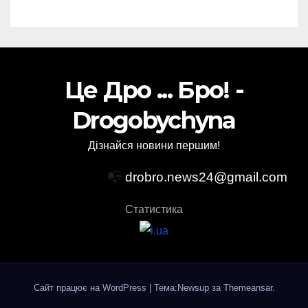
Це Дро ... Бро! -
Drogobychyna
Дізнайся новини першим!
📭
drobro.news24@gmail.com
Статистика
Сайт працює на WordPress
|
Тема:Newsup за
Themeansar
.