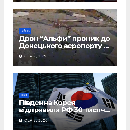
ВІЙНА
Дрон “Альфи” проник до
Донецького аеропорту та
спалив “Шахед” ще до
СЕР 7, 2026
запуску
СВІТ
Південна Корея
відправила РФ 30 тисяч
тонн авіапалива
СЕР 7, 2026