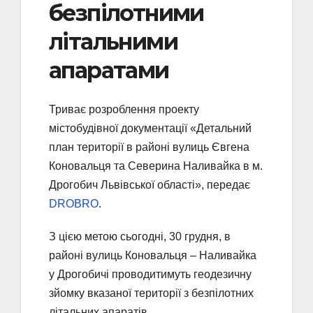
безпілотними
літальними
апаратами
Триває розроблення проекту
містобудівної документації «Детальний
план території в районі вулиць Євгена
Коновальця та Северина Наливайка в м.
Дрогобич Львівської області», передає
DROBRO
.
З цією метою сьогодні, 30 грудня, в
районі вулиць Коновальця – Наливайка
у Дрогобичі проводитимуть геодезичну
зйомку вказаної території з безпілотних
літальних апаратів.