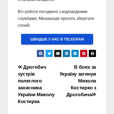
Всі роботи погоджені з відповідними
службами. Мешканців просять зберігати
спокій.
ШВИДШЕ У НАС В ТELEGRAM
Навігація
Дрогобич
В боях за
зустрів
Україну загинув
записів
полеглого
Микола
захисника
Костирко з
України Миколу
Дрогобича
Костирка