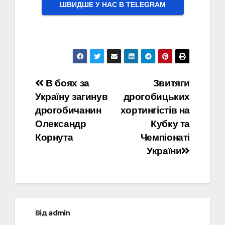
ШВИДШЕ У НАС В ТELEGRAM
Навігація
В боях за
Звитяги
Україну загинув
дрогобицьких
записів
дрогобичанин
хортингістів на
Олександр
Кубку та
Корнута
Чемпіонаті
України
Від
admin