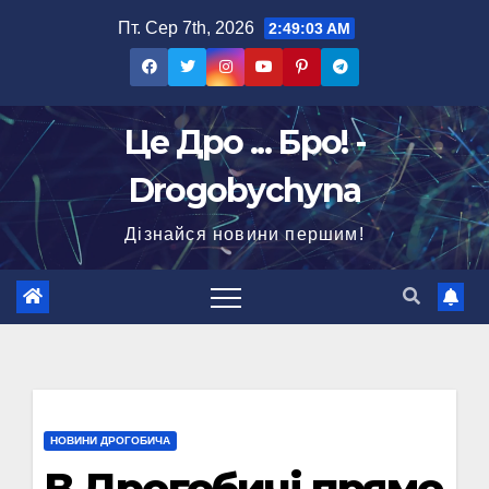
Перейти
Пт. Сер 7th, 2026
2:49:03 AM
до
вмісту
Це Дро ... Бро! -
Drogobychyna
Дізнайся новини першим!
НОВИНИ ДРОГОБИЧА
В Дрогобичі прямо