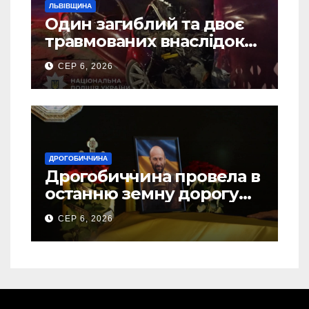
ЛЬВІВЩИНА
Один загиблий та двоє
травмованих внаслідок
ДТП на Самбірщині
СЕР 6, 2026
ДРОГОБИЧЧИНА
Дрогобиччина провела в
останню земну дорогу
свого Захисника – Олега
СЕР 6, 2026
Торського