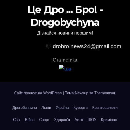
Це Дро ... Бро! -
Drogobychyna
Дізнайся новини першим!
📭
drobro.news24@gmail.com
Статистика
Сайт працює на WordPress
|
Тема:Newsup за
Themeansar
.
Дрогобиччина
Львів
Україна
Курорти
Криптовалюти
Світ
Війна
Спорт
Здоров’я
Авто
ШОУ
Кримінал