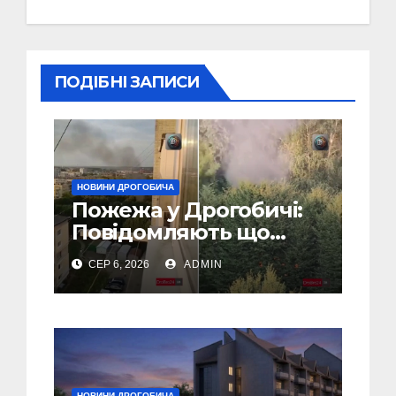
ПОДІБНІ ЗАПИСИ
НОВИНИ ДРОГОБИЧА
Пожежа у Дрогобичі:
Повідомляють що
горіло 5 гаражів
СЕР 6, 2026
ADMIN
(Відео)
НОВИНИ ДРОГОБИЧА