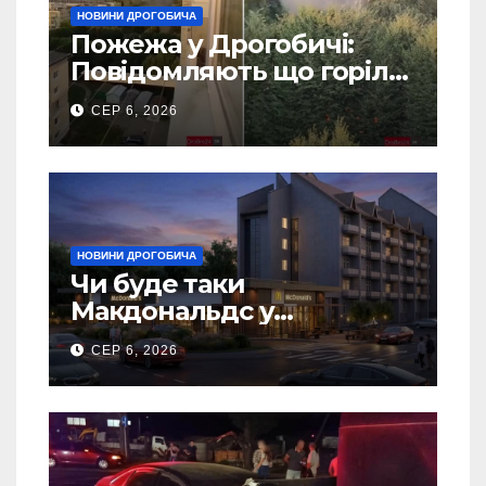
НОВИНИ ДРОГОБИЧА
Пожежа у Дрогобичі:
Повідомляють що горіло
5 гаражів (Відео)
СЕР 6, 2026
НОВИНИ ДРОГОБИЧА
Чи буде таки
Макдональдс у
Дрогобичі? (Фото)
СЕР 6, 2026