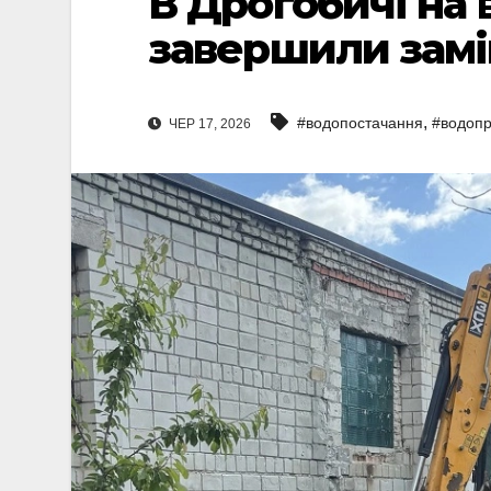
В Дрогобичі на 
завершили замі
,
#водопостачання
#водоп
ЧЕР 17, 2026