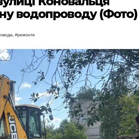
вулиці Коновальця
ну водопроводу (Фото)
,
роводи
#ремонти