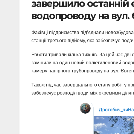
завершило останній е
водопроводу на вул.
Фахівці підприємства під’єднали новозбудов
станції третього підйому, яка забезпечує по
Роботи тривали кілька тижнів. За цей час дві 
замінили на один новий поліетиленовий водоп
камеру напірного трубопроводу на вул. Євге
Також під час завершального етапу робіт у пр
забезпечує розподіл води між окремими діля