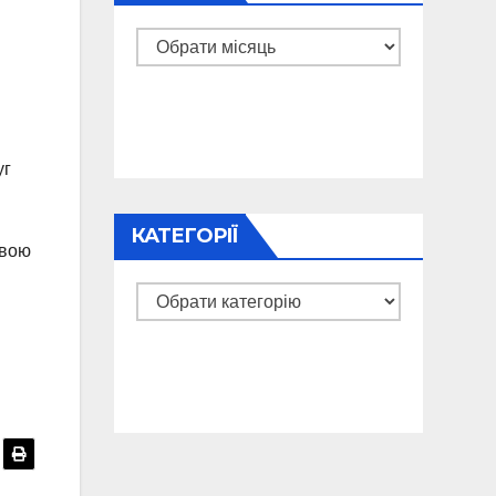
Архіви
уг
КАТЕГОРІЇ
овою
Категорії