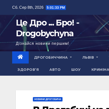
Перейти
Сб. Сер 8th, 2026
5:01:34 PM
до
вмісту
Це Дро ... Бро! -
Drogobychyna
Дізнайся новини першим!
ДРОГОБИЧЧИНА
ЛЬВІВ
ЗДОРОВ’Я
АВТО
ШОУ
КРИМІН
НОВИНИ ДРОГОБИЧА