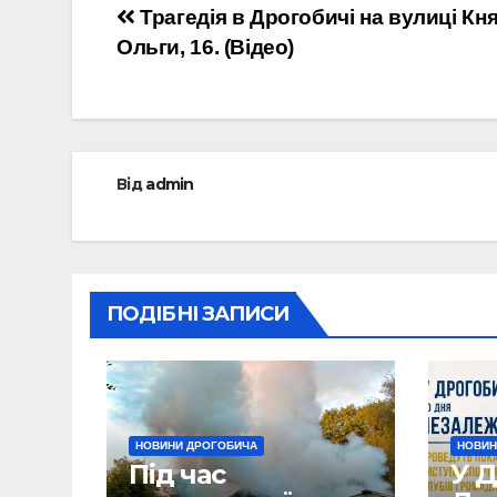
Навігація
Трагедія в Дрогобичі на вулиці Кня
Ольги, 16. (Відео)
записів
Від
admin
ПОДІБНІ ЗАПИСИ
НОВИНИ ДРОГОБИЧА
НОВИН
Під час
У Д