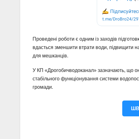
Проведені роботи є одним із заходів підгото
вдасться зменшити втрати води, підвищити на
для мешканців.
У КП «Дрогобичводоканал» зазначають, що о
стабільного функціонування системи водопос
громади.
ШВ