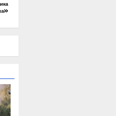
ника
ка