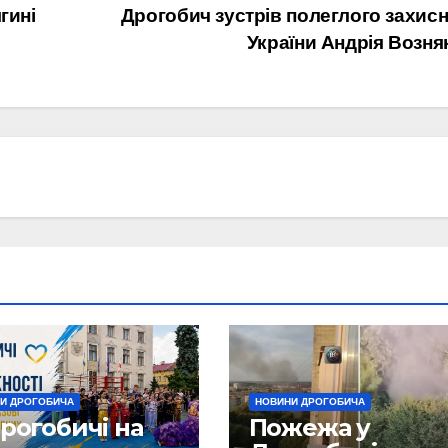
гині
Дрогобич зустрів полеглого захис
України Андрія Возня
И ДРОГОБИЧА
НОВИНИ ДРОГОБИЧА
рогобичі на
Пожежа у