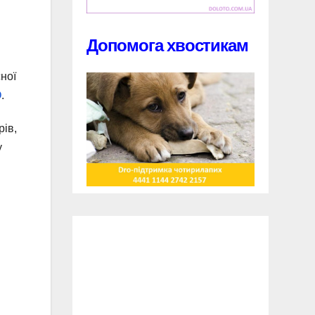
Допомога хвостикам
ної
O
.
рів,
у