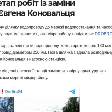
тап робіт із заміни
 Євгена Коновальця
ану ділянку водопроводу до мережі водопостачання та насос
дачу води мешканцям цього мікрорайону, повідомляє
DROBR
старі сталеві нитки водопроводу, кожна протяжністю 180 мет
ровід діаметром 250 мм. Нова ділянка з’єднала розподільч
на Коновальця з насосною станцією.
иміщенні насосної станції замінили запірну арматуру, яка
нками мережі мікрорайону.