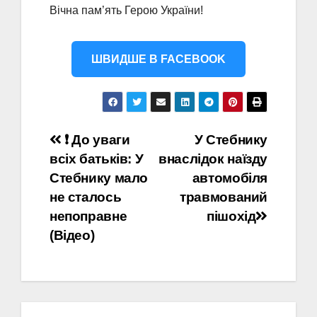
Вічна пам’ять Герою України!
ШВИДШЕ В FACEBOOK
Навігація
❗️ До уваги
У Стебнику
всіх батьків: У
внаслідок наїзду
записів
Стебнику мало
автомобіля
не сталось
травмований
непоправне
пішохід
(Відео)