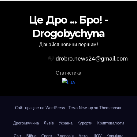
Це Дро ... Бро! -
Drogobychyna
Дізнайся новини першим!
📭
drobro.news24@gmail.com
Статистика
Сайт працює на WordPress
|
Тема:Newsup за
Themeansar
.
Дрогобиччина
Львів
Україна
Курорти
Криптовалюти
Світ
Війна
Спорт
Здоров’я
Авто
ШОУ
Кримінал