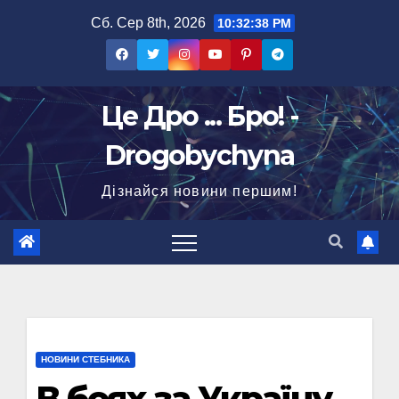
Перейти
Сб. Сер 8th, 2026
10:32:39 PM
до
вмісту
Це Дро ... Бро! -
Drogobychyna
Дізнайся новини першим!
НОВИНИ СТЕБНИКА
В боях за Україну