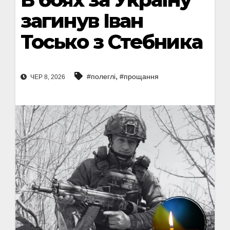
загинув Іван
Тосько з Стебника
,
#полеглі
#прощання
ЧЕР 8, 2026