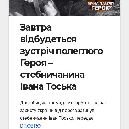
Завтра
відбудеться
зустріч полеглого
Героя –
стебничанина
Івана Тоська
Дрогобицька громада у скорботі. Під час
захисту України від ворога загинув
стебничанин Іван Тосько, передає
DROBRO
.