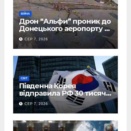
ВІЙНА
Дрон “Альфи” проник до
Донецького аеропорту та
спалив “Шахед” ще до
СЕР 7, 2026
запуску
СВІТ
Південна Корея
відправила РФ 30 тисяч
тонн авіапалива
СЕР 7, 2026