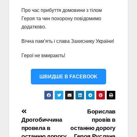
Про час прибуття домовини з тілом
Героя та чин похорону повідомимо
додатково.
Вічна пам’ять і слава Захиснику України!
Герої не вмирають!
ШВИДШЕ В FACEBOOK
Навігація
Борислав
Дрогобиччина
провів в
записів
провела в
останню дорогу
останню дорогу
Героя Руслана