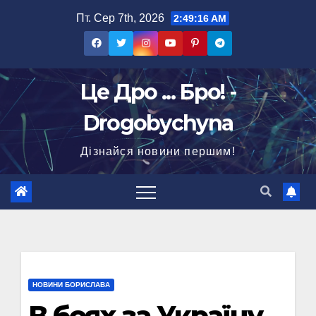
Перейти
Пт. Сер 7th, 2026
2:49:17 AM
до
вмісту
Це Дро ... Бро! -
Drogobychyna
Дізнайся новини першим!
НОВИНИ БОРИСЛАВА
В боях за Україну