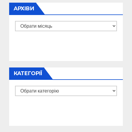
АРХІВИ
Архіви
КАТЕГОРІЇ
Категорії