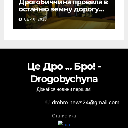
Дрогобиччина провела в
останню земну дорогу
свого Захисника – Олега
СЕР 6, 2026
Торського
Це Дро ... Бро! -
Drogobychyna
Дізнайся новини першим!
📭
drobro.news24@gmail.com
Статистика