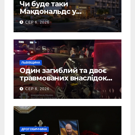
Чи буде таки
Макдональдс у
Дрогобичі? (Фото)
СЕР 6, 2026
ЛЬВІВЩИНА
Один загиблий та двоє
травмованих внаслідок
ДТП на Самбірщині
СЕР 6, 2026
ДРОГОБИЧЧИНА