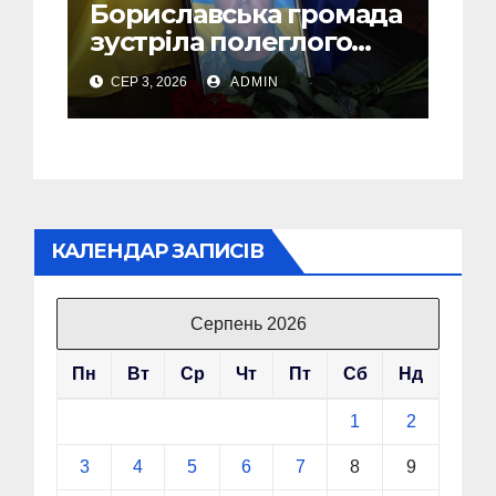
Бориславська громада
зустріла полеглого
Захисника Андрія
СЕР 3, 2026
ADMIN
Шемеляка
КАЛЕНДАР ЗАПИСІВ
Серпень 2026
Пн
Вт
Ср
Чт
Пт
Сб
Нд
1
2
3
4
5
6
7
8
9