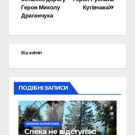
Героя Миколу
Кугівчака
Драганчука
Від
admin
ПОДІБНІ ЗАПИСИ
НОВИНИ БОРИСЛАВА
Спека не відступає: