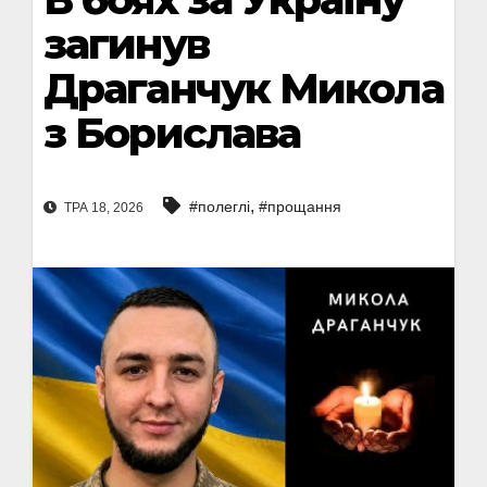
загинув
Драганчук Микола
з Борислава
,
#полеглі
#прощання
ТРА 18, 2026