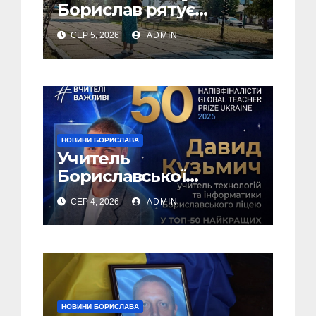
Борислав рятує
жителів від рекордної
СЕР 5, 2026
ADMIN
спеки (Фото)
НОВИНИ БОРИСЛАВА
Учитель
Бориславської
громади – у ТОП-50
СЕР 4, 2026
ADMIN
найкращих педагогів
України!
НОВИНИ БОРИСЛАВА