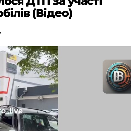
лося ДТП за участі
білів (Відео)
и