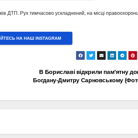
иків ДТП. Рух тимчасово ускладнений, на місці правоохоронц
УЙТЕСЬ НА НАШ INSTAGRAM
В Бориславі відкрили пам’ятну д
Богдану-Дмитру Сарновському (Фот