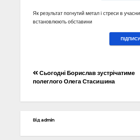
Як результат погнутий метал і стреси в учасн
встановлюють обставини
ПІДПИС
Навігація
Сьогодні Борислав зустрічатиме
полеглого Олега Стасишина
записів
Від
admin