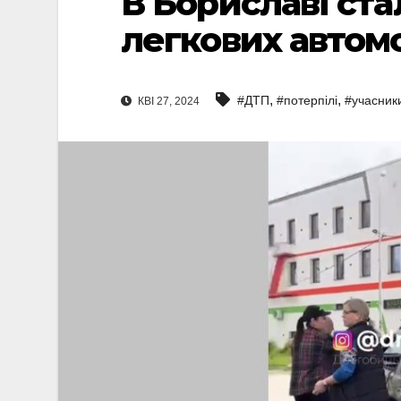
В Бориславі ста
легкових автомо
,
,
#ДТП
#потерпілі
#учасник
КВІ 27, 2024