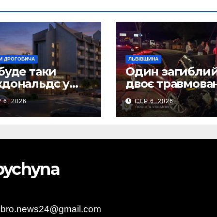
И ДРОГОБИЧА
ЛЬВІВЩИНА
буде таки
Один загиблий
дональдс у
двоє травмова
гобичі? (Фото)
внаслідок ДТП 
 6, 2026
СЕР 6, 2026
Самбірщині
obychyna
obro.news24@gmail.com