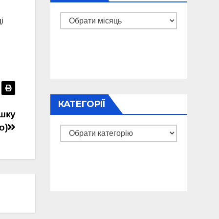
Архіви
і
КАТЕГОРІЇ
ошку
о)
Категорії