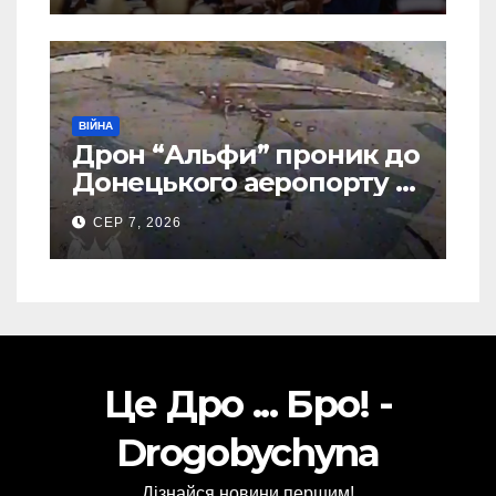
ВІЙНА
Дрон “Альфи” проник до
Донецького аеропорту та
спалив “Шахед” ще до
СЕР 7, 2026
запуску
Це Дро ... Бро! -
Drogobychyna
Дізнайся новини першим!