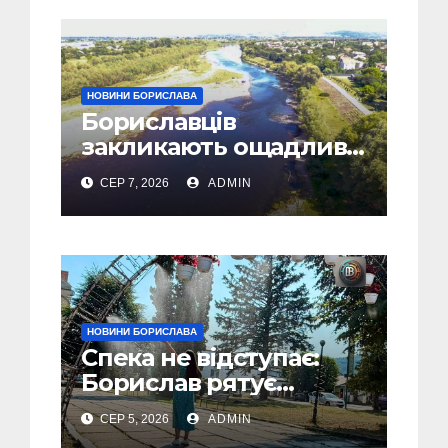
НОВИНИ БОРИСЛАВА
Бориславців
закликають ощадливо
використовувати воду
СЕР 7, 2026
ADMIN
НОВИНИ БОРИСЛАВА
Спека не відступає:
Борислав рятує
жителів від рекордної
СЕР 5, 2026
ADMIN
спеки (Фото)