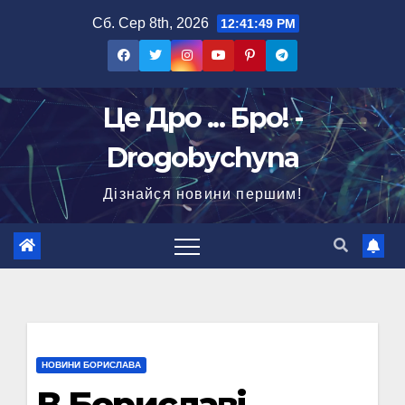
Перейти
Сб. Сер 8th, 2026
12:41:50 PM
до
вмісту
Це Дро ... Бро! -
Drogobychyna
Дізнайся новини першим!
НОВИНИ БОРИСЛАВА
В Бориславі