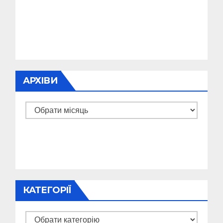
АРХІВИ
Архіви
КАТЕГОРІЇ
Категорії