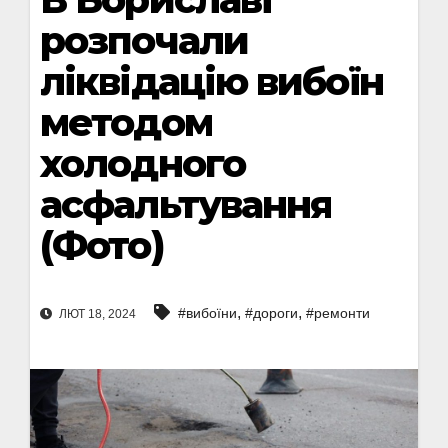
розпочали
ліквідацію вибоїн
методом
холодного
асфальтування
(Фото)
,
,
#вибоїни
#дороги
#ремонти
ЛЮТ 18, 2024