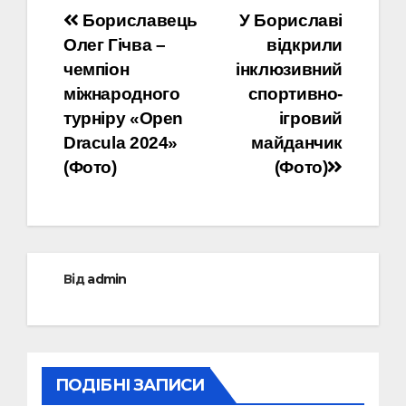
Навігація
Бориславець
У Бориславі
Олег Гічва –
відкрили
записів
чемпіон
інклюзивний
міжнародного
спортивно-
турніру «Open
ігровий
Dracula 2024»
майданчик
(Фото)
(Фото)
Від
admin
ПОДІБНІ ЗАПИСИ