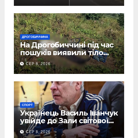
ДРОГОБИЧЧИНА
На Дрогобиччині під час
пошуків виявили тіло
зниклого чоловіка
СЕР 8, 2026
СПОРТ
Українець Василь Іванчук
увійде до Зали світової
шахової слави
СЕР 8, 2026