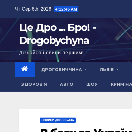
Перейти
Чт. Сер 6th, 2026
4:12:46 AM
до
вмісту
Це Дро ... Бро! -
Drogobychyna
Дізнайся новини першим!
ДРОГОБИЧЧИНА
ЛЬВІВ
ЗДОРОВ’Я
АВТО
ШОУ
КРИМІН
НОВИНИ ДРОГОБИЧА