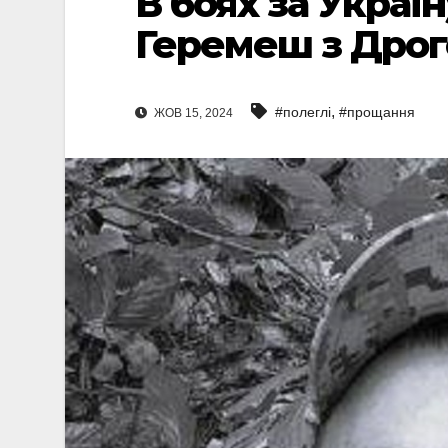
В боях за Украї
Геремеш з Дро
,
#полеглі
#прощання
ЖОВ 15, 2024