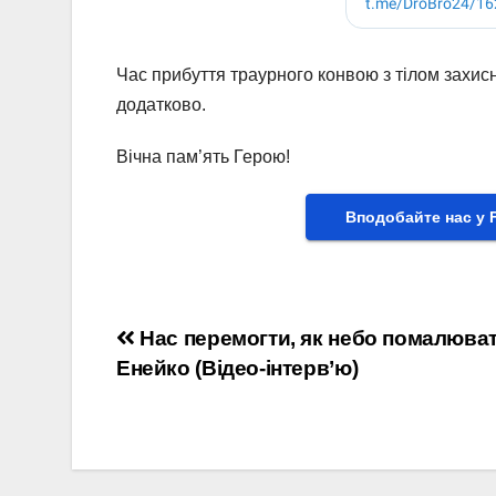
Час прибуття траурного конвою з тілом захи
додатково.
Вічна пам’ять Герою!
Вподобайте нас у 
Навігація
Нас перемогти, як небо помалюват
Енейко (Відео-інтерв’ю)
записів