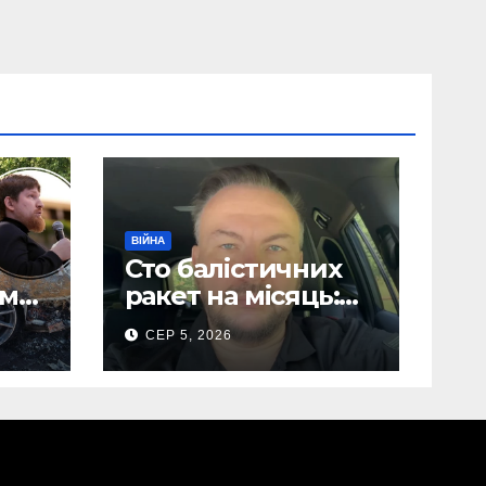
ВІЙНА
Сто балістичних
ом
ракет на місяць:
Сергій “Флеш”
СЕР 5, 2026
лови
закликав українців
готуватися до
нів
гіршого