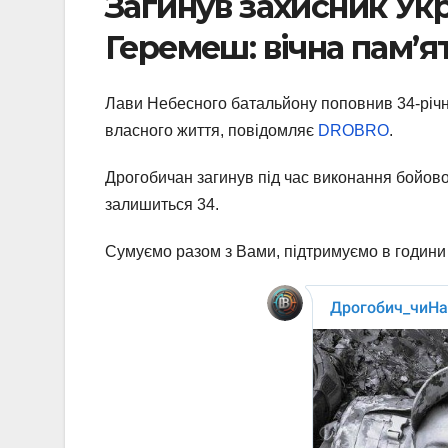
Загинув захисник Ук
Геремеш: вічна пам’я
Лави Небесного батальйону поповнив 34-річн
власного життя, повідомляє
DROBRO
.
Дрогобичан загинув під час виконання бойово
залишиться 34.
Сумуємо разом з Вами, підтримуємо в години