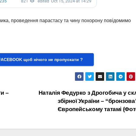
сника, проведення парастасу та чину похорону повідомимо
FACEBOOK щоб нічого не пропускати ?
и –
Наталія Федурко з Дрогобича у ск
збірної України – “бронзова
Європейському татамі (Фот