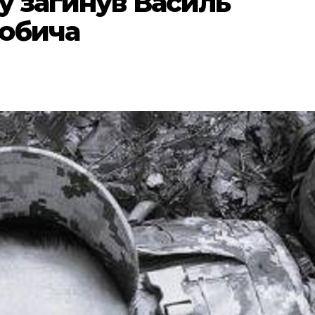
ну загинув Василь
гобича