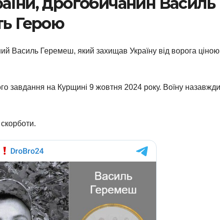
раїни, дрогобичанин Василь
ть Герою
ий Василь Геремеш, який захищав Україну від ворога ціною
го завдання на Курщині 9 жовтня 2024 року. Воїну назавжд
 скорботи.