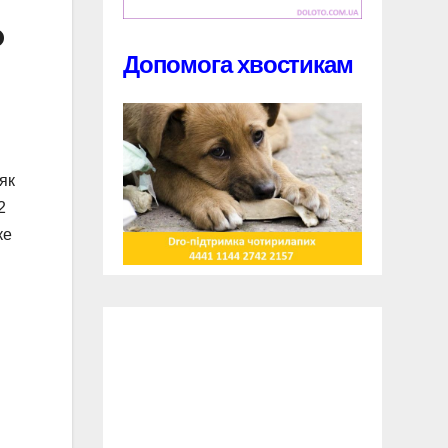
о
Допомога хвостикам
як
2
ке