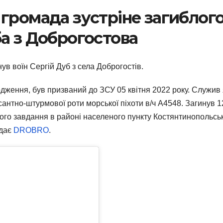
 громада зустріне загиблог
ба з Доброгостова
нув воїн Сергій Дуб з села Доброгостів.
одження, був призваний до ЗСУ 05 квітня 2022 року. Служив 
антно-штурмової роти морської піхоти в/ч А4548. Загинув 1
ого завдання в районі населеного пункту Костянтинопольсь
едає
DROBRO
.