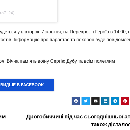
ro7_24)
удеться у вівторок, 7 жовтня, на Перехресті Героїв в 14.00, 
гостів. Інформацію про парастас та похорон буде повідомле
я. Вічна пам`ять воїну Сергію Дубу та всім полеглим
ВИДШЕ В FACEBOOK
им
Дрогобиччині під час сьогоднішньої а
також дістало