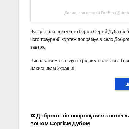
Допис, поширений DroBro (@drob
Зустріч тіла полеглого Героя Сергій Дуба відб
чого траурний кортеж попрямує в село Добро
завтра.
Висловлюємо співчуття рідним полеглого Геро
Захисникам України!
Ш
Навігація
Доброгостів попрощався з полегл
воїном Сергієм Дубом