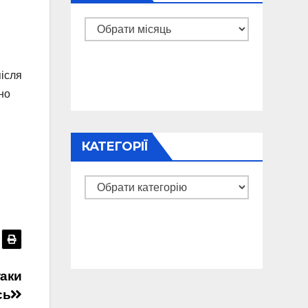
Архіви
після
но
КАТЕГОРІЇ
Категорії
таки
сь