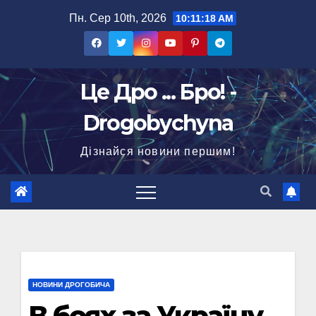
Перейти
Пн. Сер 10th, 2026
10:11:19 AM
до
вмісту
Це Дро ... Бро! -
Drogobychyna
Дізнайся новини першим!
НОВИНИ ДРОГОБИЧА
В боях за Україну