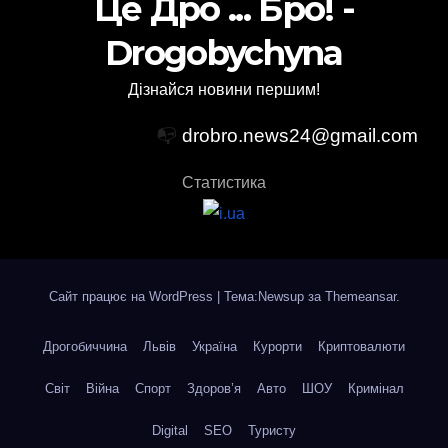
Це Дро ... Бро! -
Drogobychyna
Дізнайся новини першим!
📭
drobro.news24@gmail.com
Статистика
Сайт працює на WordPress
|
Тема:Newsup за
Themeansar
.
Дрогобиччина
Львів
Україна
Курорти
Криптовалюти
Світ
Війна
Спорт
Здоров’я
Авто
ШОУ
Кримінал
Digital
SEO
Туристу