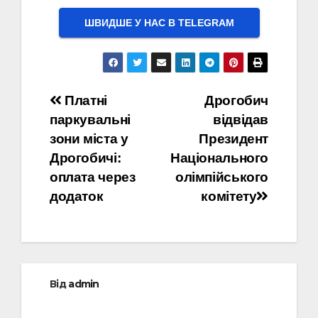
ШВИДШЕ У НАС В ТELEGRAM
Навігація
Платні
Дрогобич
паркувальні
відвідав
записів
зони міста у
Президент
Дрогобичі:
Національного
оплата через
олімпійського
додаток
комітету
Від
admin