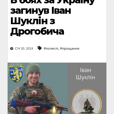
загинув Іван
Шуклін з
Дрогобича
,
#полеглі
#прощання
СІЧ 30, 2024