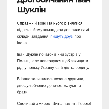
Шуклін
Справжній воїн! На нього рівнялися
підлеглі, йому командири довіряли самі
складні завдання,
пишуть друзі
про
Івана.
Іван Шуклін початок війни зустрів у
Польщі, але повернувся щоб захищати
рідну неньку Україну, свій дім та родину.
В Івана залишились кохана дружина,
двоє улюблених донечок, матуся та
брати.
Спочивай з миром! Вічна пам’ять Герою!