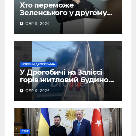
Хто переможе
Зеленського у другому
турі виборів президента
СЕР 9, 2026
України – новий рейтинг
SOCIS
НОВИНИ ДРОГОБИЧА
У Дрогобичі на Заліссі
горів житловий будинок
(Відео)
СЕР 9, 2026
СВІТ