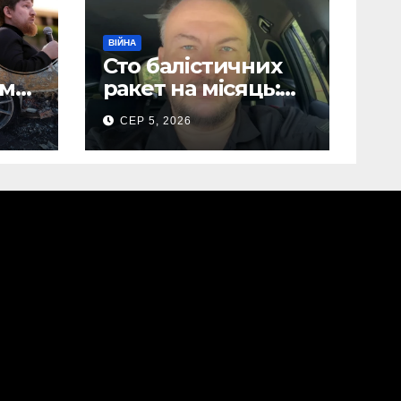
ВІЙНА
Сто балістичних
ом
ракет на місяць:
Сергій “Флеш”
СЕР 5, 2026
лови
закликав українців
готуватися до
нів
гіршого