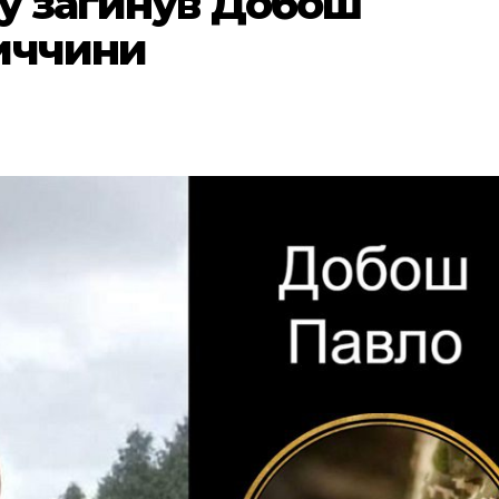
ну загинув Добош
иччини