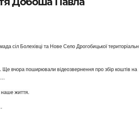
тя Добоша Павла
мада сіл Болехівці та Нове Село Дрогобицької територіальн
 Ще вчора поширювали відеозвернення про збір коштів на
а …
 наше життя.
…