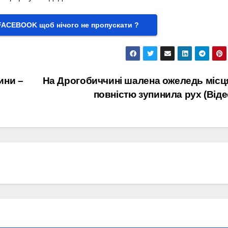
FACEBOOK щоб нічого не пропускати ?
ини –
На Дрогобиччині шалена ожеледь міс
повністю зупинила рух (Віде