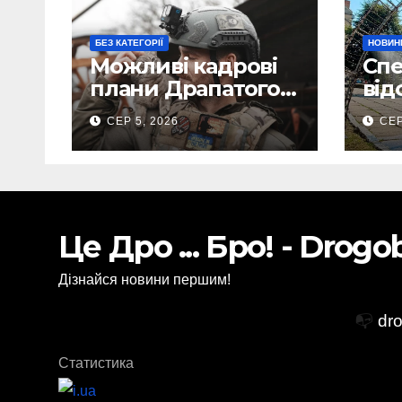
БЕЗ КАТЕГОРІЇ
НОВИН
Можливі кадрові
Спе
плани Драпатого:
від
Маркусу
Бор
СЕР 5, 2026
СЕР
пророкують
жит
важливу посаду у
рек
ЗСУ
(Фо
Це Дро ... Бро! - Drog
Дізнайся новини першим!
📭
dr
Статистика