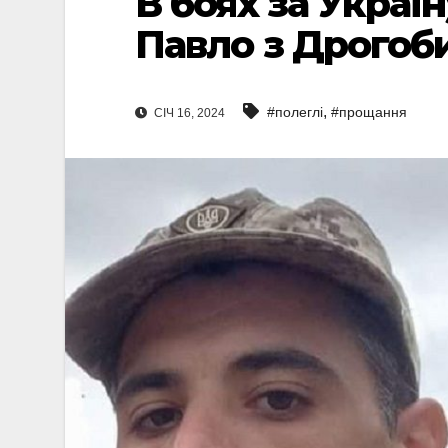
В боях за Украї
Павло з Дрогоб
,
#полеглі
#прощання
СІЧ 16, 2024