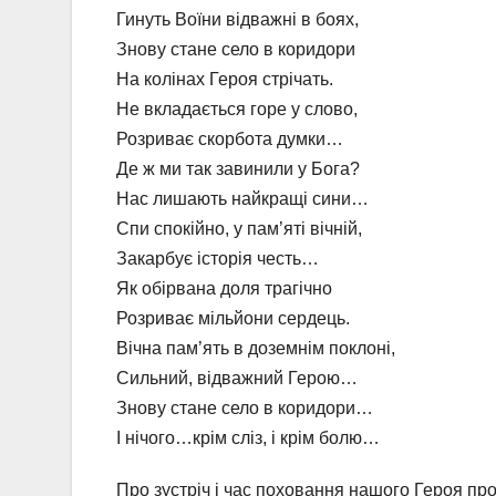
Гинуть Воїни відважні в боях,
Знову стане село в коридори
На колінах Героя стрічать.
Не вкладається горе у слово,
Розриває скорбота думки…
Де ж ми так завинили у Бога?
Нас лишають найкращі сини…
Спи спокійно, у пам’яті вічній,
Закарбує історія честь…
Як обірвана доля трагічно
Розриває мільйони сердець.
Вічна пам’ять в доземнім поклоні,
Сильний, відважний Герою…
Знову стане село в коридори…
І нічого…крім сліз, і крім болю…
Про зустріч і час поховання нашого Героя п