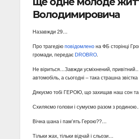
ще одне молоде жит
Володимировича
Назавжди 29…
Про трагедію
повідомлено
на ФБ сторінці Гро
громади, передає
DROBRO
.
Не віриться…Завжди усміхнений, привітний…
автомобіль, а сьогодні – така страшна звістк
Дякуємо тобі ГЕРОЮ, що захищав наш сон та
Схиляємо голови і сумуємо разом з родиною
Вічна шана і пам’ять Герою??…
Тільки жах, тільки відчай і сльози…