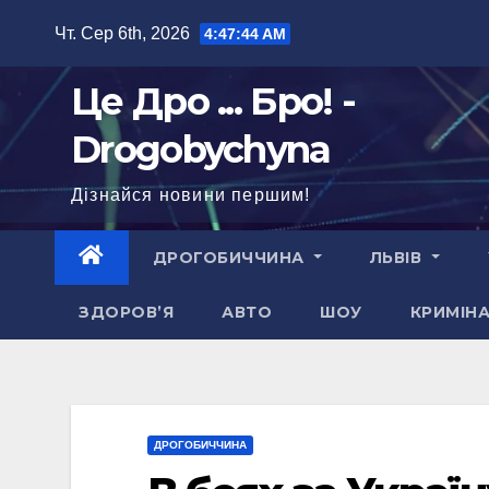
Перейти
Чт. Сер 6th, 2026
4:47:45 AM
до
вмісту
Це Дро ... Бро! -
Drogobychyna
Дізнайся новини першим!
ДРОГОБИЧЧИНА
ЛЬВІВ
ЗДОРОВ’Я
АВТО
ШОУ
КРИМІН
ДРОГОБИЧЧИНА