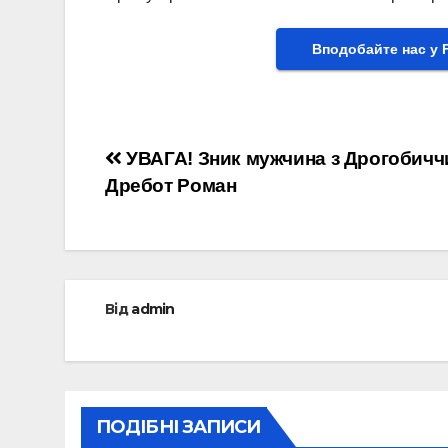
Вподобайте нас у 
Навігація
УВАГА! Зник мужчина з Дрогобичч
Дребот Роман
записів
Від
admin
ПОДІБНІ ЗАПИСИ