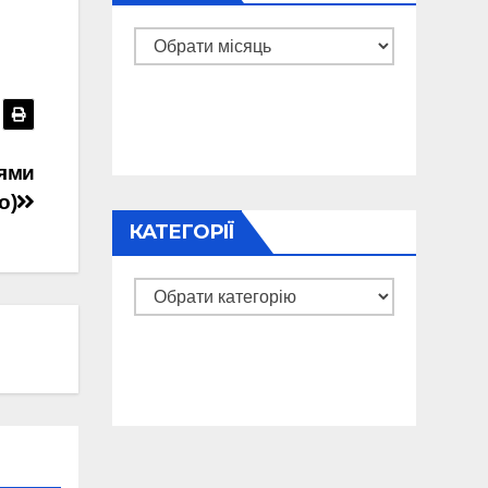
Архіви
цями
о)
КАТЕГОРІЇ
Категорії