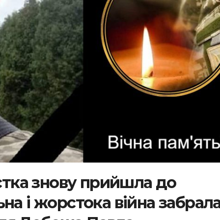
істка знову прийшла до
на і жорстока війна забрал