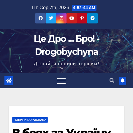
Перейти
Пт. Сер 7th, 2026
4:52:45 AM
до
вмісту
Це Дро ... Бро! -
Drogobychyna
Дізнайся новини першим!
НОВИНИ БОРИСЛАВА
В боях за Україну