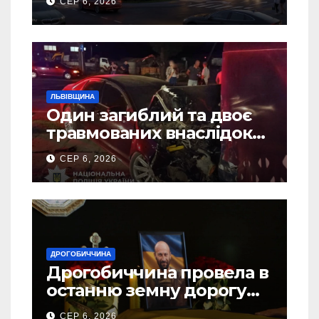
СЕР 6, 2026
ЛЬВІВЩИНА
Один загиблий та двоє
травмованих внаслідок
ДТП на Самбірщині
СЕР 6, 2026
ДРОГОБИЧЧИНА
Дрогобиччина провела в
останню земну дорогу
свого Захисника – Олега
СЕР 6, 2026