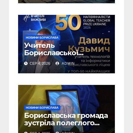
НОВИНИ БОРИСЛАВА
Учитель
Бориславської
громади – у ТОП-50
СЕР 4, 2026
ADMIN
найкращих педагогів
України!
НОВИНИ БОРИСЛАВА
Бориславська громада
зустріла полеглого
Захисника Андрія