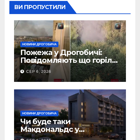
ВИ ПРОПУСТИЛИ
НОВИНИ ДРОГОБИЧА
Пожежа у Дрогобичі:
Повідомляють що горіло
5 гаражів (Відео)
СЕР 6, 2026
НОВИНИ ДРОГОБИЧА
Чи буде таки
Макдональдс у
Дрогобичі? (Фото)