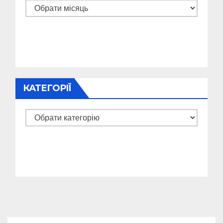
Архіви
КАТЕГОРІЇ
Категорії