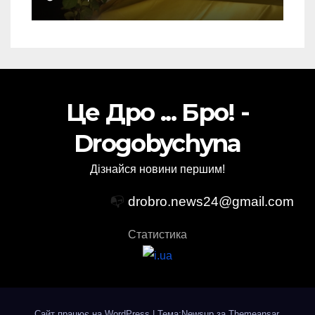
Торського
Це Дро ... Бро! -
Drogobychyna
Дізнайся новини першим!
📭
drobro.news24@gmail.com
Статистика
Сайт працює на WordPress
|
Тема:Newsup за
Themeansar
.