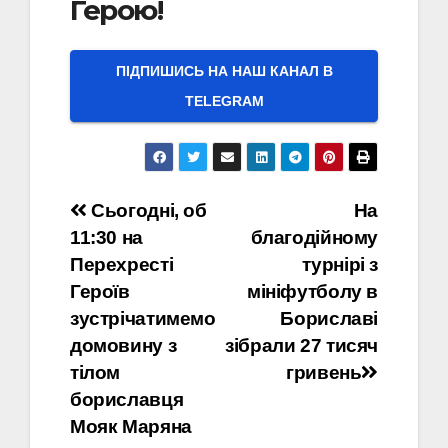
Герою!
ПІДПИШИСЬ НА НАШ КАНАЛ В
ТELEGRAM
Навігація
Сьогодні, об
На
11:30 на
благодійному
записів
Перехресті
турнірі з
Героїв
мініфутболу в
зустрічатимемо
Бориславі
домовину з
зібрали 27 тисяч
тілом
гривень
бориславця
Мояк Маряна