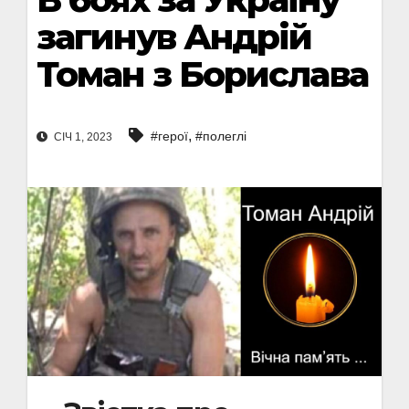
загинув Андрій
Томан з Борислава
,
#герої
#полеглі
СІЧ 1, 2023