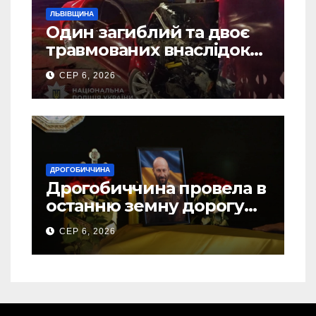
ЛЬВІВЩИНА
Один загиблий та двоє
травмованих внаслідок
ДТП на Самбірщині
СЕР 6, 2026
ДРОГОБИЧЧИНА
Дрогобиччина провела в
останню земну дорогу
свого Захисника – Олега
СЕР 6, 2026
Торського