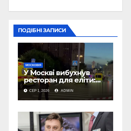
ПОДІБНІ ЗАПИСИ
МОСКОВІЯ
У Москві вибухнув
ресторан для еліти:
там міг бути Головком
СЕР 1, 2026
ADMIN
ВКС РФ Чайко і багато
військових – ЗМІ