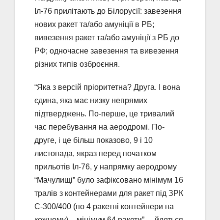
Іл-76 прилітають до Білорусії: завезення
нових ракет та/або амуніції в РБ;
вивезення ракет та/або амуніції з РБ до
РФ; одночасне завезення та вивезення
різних типів озброєння.
“Яка з версій пріоритетна? Друга. І вона
єдина, яка має низку непрямих
підтверджень. По-перше, це тривалий
час перебування на аеродромі. По-
друге, і це більш показово, 9 і 10
листопада, якраз перед початком
прильотів Іл-76, у напрямку аеродрому
“Мачулищі” було зафіксовано мінімум 16
тралів з контейнерами для ракет під ЗРК
С-300/400 (по 4 ракетні контейнери на
кожному) – мінімум 64 ракети”, – йдеться