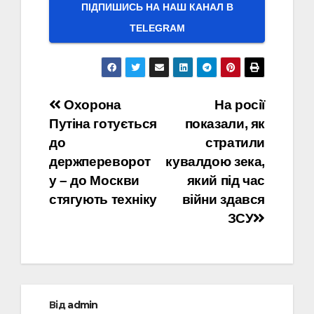
ПІДПИШИСЬ НА НАШ КАНАЛ В
ТELEGRAM
Навігація
Охорона
На росії
Путіна готується
показали, як
записів
до
стратили
держпереворот
кувалдою зека,
у – до Москви
який під час
стягують техніку
війни здався
ЗСУ
Від
admin