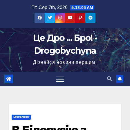
Перейти
Пт. Сер 7th, 2026
5:13:06 AM
до
вмісту
Це Дро ... Бро! -
Drogobychyna
Дізнайся новини першим!
МОСКОВІЯ
В Білорусію з