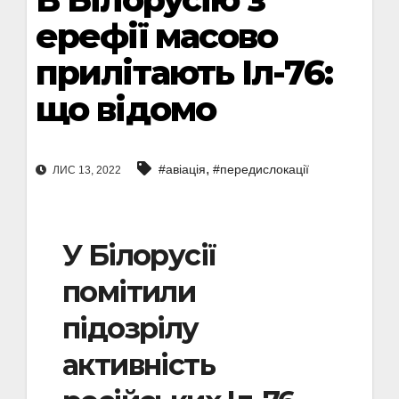
ерефії масово
прилітають Іл-76:
що відомо
,
#авіація
#передислокації
ЛИС 13, 2022
У Білорусії
помітили
підозрілу
активність