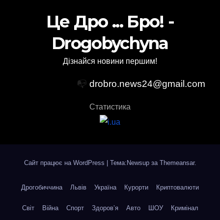
Це Дро ... Бро! -
Drogobychyna
Дізнайся новини першим!
📭
drobro.news24@gmail.com
Статистика
Сайт працює на WordPress
|
Тема:Newsup за
Themeansar
.
Дрогобиччина
Львів
Україна
Курорти
Криптовалюти
Світ
Війна
Спорт
Здоров’я
Авто
ШОУ
Кримінал