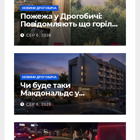
НОВИНИ ДРОГОБИЧА
Пожежа у Дрогобичі:
Повідомляють що горіло
5 гаражів (Відео)
СЕР 6, 2026
НОВИНИ ДРОГОБИЧА
Чи буде таки
Макдональдс у
Дрогобичі? (Фото)
СЕР 6, 2026