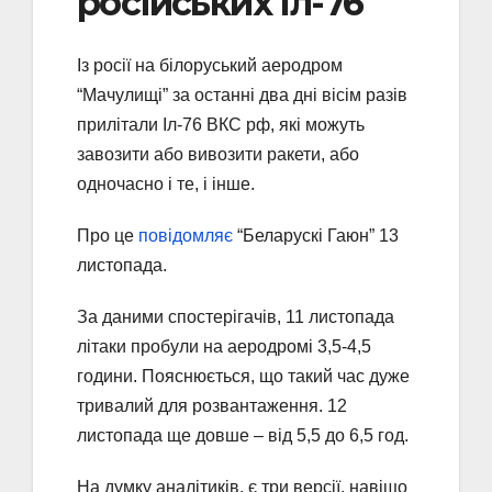
російських Іл-76
Із росії на білоруський аеродром
“Мачулищі” за останні два дні вісім разів
прилітали Іл-76 ВКС рф, які можуть
завозити або вивозити ракети, або
одночасно і те, і інше.
Про це
повідомляє
“Беларускі Гаюн” 13
листопада.
За даними спостерігачів, 11 листопада
літаки пробули на аеродромі 3,5-4,5
години. Пояснюється, що такий час дуже
тривалий для розвантаження. 12
листопада ще довше – від 5,5 до 6,5 год.
На думку аналітиків, є три версії, навіщо