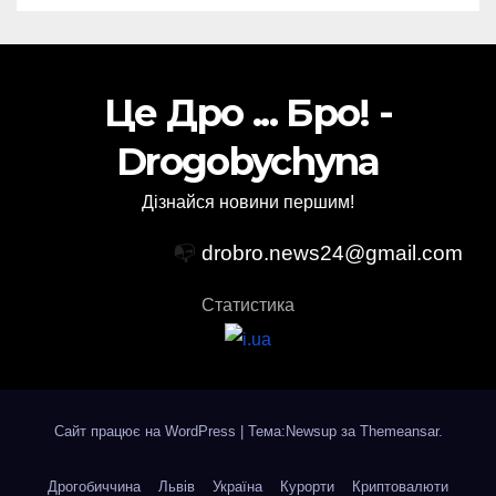
Це Дро ... Бро! -
Drogobychyna
Дізнайся новини першим!
📭
drobro.news24@gmail.com
Статистика
Сайт працює на WordPress
|
Тема:Newsup за
Themeansar
.
Дрогобиччина
Львів
Україна
Курорти
Криптовалюти