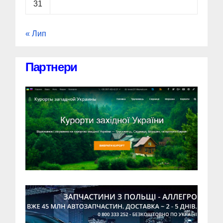
31
« Лип
Партнери