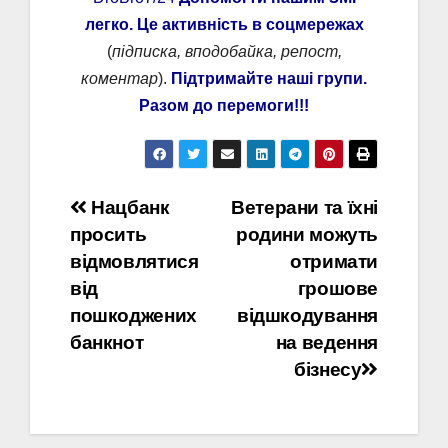
легко. Це активність в соцмережах
(
підписка, вподобайка, репост,
коментар
).
Підтримайте наші групи.
Разом до перемоги!!!
Навігація
Нацбанк
Ветерани та їхні
просить
родини можуть
записів
відмовлятися
отримати
від
грошове
пошкоджених
відшкодування
банкнот
на ведення
бізнесу