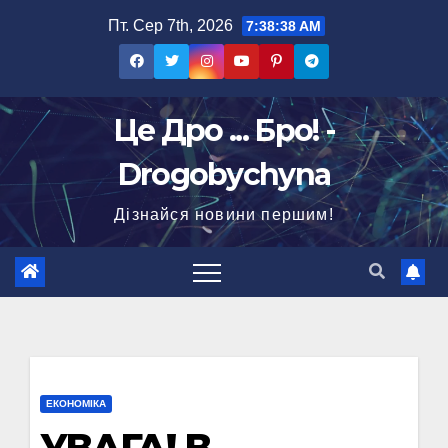
Перейти
Пт. Сер 7th, 2026
7:38:39 AM
до
вмісту
Це Дро ... Бро! -
Drogobychyna
Дізнайся новини першим!
ЕКОНОМІКА
УВАГА! В