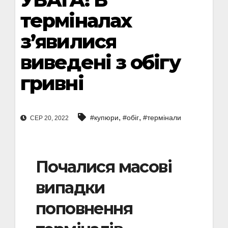
терміналах
з’явилися
виведені з обігу
гривні
,
,
#купюри
#обіг
#термінали
СЕР 20, 2022
Почалися масові
випадки
поповнення