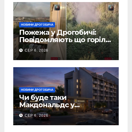
НОВИНИ ДРОГОБИЧА
Пожежа у Дрогобичі:
Повідомляють що горіло
5 гаражів (Відео)
СЕР 6, 2026
НОВИНИ ДРОГОБИЧА
Чи буде таки
Макдональдс у
Дрогобичі? (Фото)
СЕР 6, 2026