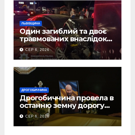
ЛЬВІВЩИНА
Один загиблий та двоє
травмованих внаслідок
ДТП на Самбірщині
СЕР 6, 2026
ДРОГОБИЧЧИНА
Дрогобиччина провела в
останню земну дорогу
свого Захисника – Олега
СЕР 6, 2026
Торського